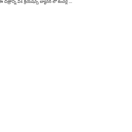
ఈ చిత్రాన్ని వీ4 క్రియేషన్స్ బ్యానర్ లో కంచర్ల ...