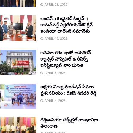
APRIL 21, 2026
లండన్, యునైటెడ్ కింగ్డమ్ :
కామన్‌వెల్త్ సెక్రటేరియట్‌తో గ్రీన్
ఇండియా చాలెంజ్ సమావేశం
APRIL 19, 2026
బసవతారకం ఇండో అమెరికన్
క్యాన్సర్ హాస్పిటల్ & రీసెర్చ్
ఇన్‌స్టిట్యూట్ వారి ఘనత
APRIL 8, 2026
అక్షయ విద్యా ఫౌండేషన్ సేవలు
ప్రశంసనీయం : డీజీపీ శివధర్ రెడ్డి
APRIL 4, 2026
దక్షిణాసియా టెక్స్‌టైల్ రాజధానిగా
తెలంగాణ