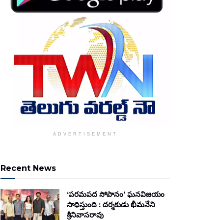
ADVERTISEMENT
Recent News
‘పరమపద సోపానం’ ఘనవిజయం
సాధిస్తుంది : దర్శకుడు భీమనేని
శ్రీనివాసరావు