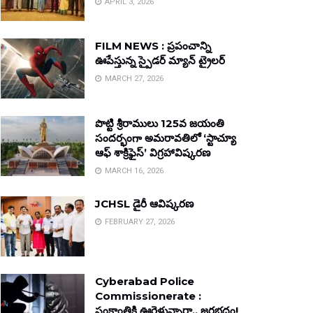
APRIL 3, 2026
FILM NEWS : ప్రపంచాన్ని
ఊపేస్తున్న స్పైడర్ మ్యాన్ ట్రైలర్
MARCH 27, 2026
పొట్టి శ్రీరాములు 125వ జయంతి
సందర్భంగా అమరావతిలో ‘స్టాచ్యూ
ఆఫ్ శాక్రిఫైస్’ విగ్రహావిష్కరణ
MARCH 16, 2026
JCHSL డైరీ ఆవిష్కరణ
FEBRUARY 27, 2026
Cyberabad Police
Commissionerate :
సంక్రాంతికి ఊరెళ్తున్నారా.. జరభద్రం!