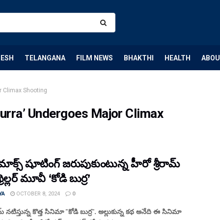
DESH
TELANGANA
FILM NEWS
BHAKTHI
HEALTH
ABOU
r Climax Shooting
Burra’ Undergoes Major Climax
్లైమాక్స్ షూటింగ్ జరుపుకుంటున్న హీరో శ్రీరామ్
థ్రిల్లర్ మూవీ ‘కోడి బుర్ర’
YA
OCTOBER 8, 2024
0
ామ్ నటిస్తున్న కొత్త సినిమా "కోడి బుర్ర". అల్లుకున్న కథ అనేది ఈ సినిమా