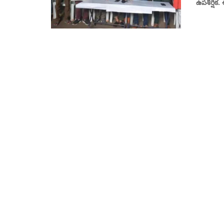
ఉపశీర్షిక. 