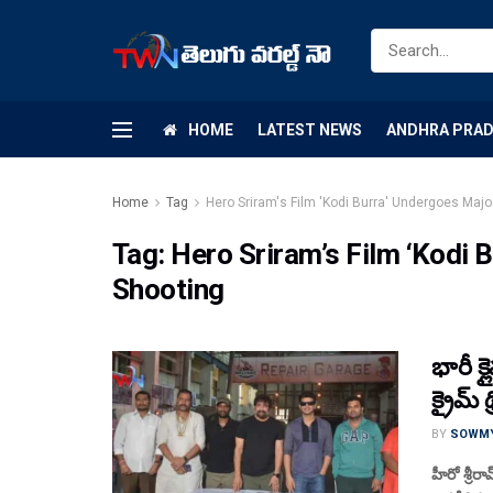
HOME
LATEST NEWS
ANDHRA PRA
Home
Tag
Hero Sriram's Film 'Kodi Burra' Undergoes Majo
Tag:
Hero Sriram’s Film ‘Kodi 
Shooting
భారీ క
క్రైమ్ 
BY
SOWM
హీరో శ్రీర