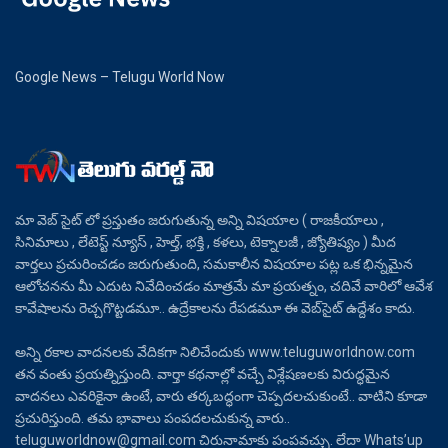
Google News – Telugu World Now
మా వెబ్ సైట్ లో ప్రస్తుతం జరుగుతున్న అన్ని విషయాల ( రాజకీయాలు ,
సినిమాలు , లేటెస్ట్ న్యూస్ , హెల్త్, భక్తి , కళలు, టెక్నాలజీ , జ్యోతిష్యం ) మీద
వార్తలు ప్రచురించడం జరుగుతుంది, సమకాలీన విషయాల పట్ల ఒక భిన్నమైన
ఆలోచనను మీ ఎదుట నివేదించడం మాత్రమే మా ప్రయత్నం, చదివే వారిలో ఆవేశ
కావేషాలను రెచ్చగొట్టడమూ.. ఉద్రేకాలను రేపడమూ ఈ వెబ్‌సైట్ ఉద్దేశం కాదు.
అన్ని రకాల వాదనలకు వేదికగా నిలిచేందుకు www.teluguworldnow.com
తన వంతు ప్రయత్నిస్తుంది. వార్తా కథనాల్లో వచ్చే విశ్లేషణలకు విరుద్ధమైన
వాదనలు ఎవరికైనా ఉంటే, వారు తర్కబద్ధంగా చెప్పదలచుకుంటే.. వాటిని కూడా
ప్రచురిస్తుంది. తమ భావాలు పంపదలచుకున్న వారు..
teluguworldnow@gmail.com చిరునామాకు పంపవచ్చు. లేదా Whats’up