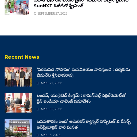
యూత్ ఫుల్ లవ్ ఎంటర్ టైనర్ “మేఘాలు చెప్పిన ప్రేమకథ”
SunNXT ఓటీటీలో స్ట్రీమింగ్
SEPTEMBER 27, 2025
Recent News
‘పరమపద సోపానం’ ఘనవిజయం సాధిస్తుంది : దర్శకుడు
భీమనేని శ్రీనివాసరావు
APRIL 21, 2026
లండన్, యునైటెడ్ కింగ్డమ్ : కామన్‌వెల్త్ సెక్రటేరియట్‌తో
గ్రీన్ ఇండియా చాలెంజ్ సమావేశం
APRIL 19, 2026
బసవతారకం ఇండో అమెరికన్ క్యాన్సర్ హాస్పిటల్ & రీసెర్చ్
ఇన్‌స్టిట్యూట్ వారి ఘనత
APRIL 8, 2026