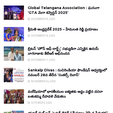
Global Telangana Association : ఘనంగా
‘GTA మెగా కన్వెన్షన్ 2025’
DECEMBER 29, 2025
శ్రీమతి ఆంధ్రప్రదేశ్ 2025 – హేమలత రెడ్డి ప్రయాణం
DECEMBER 14, 2025
బ్రిటన్ ‘హౌస్ ఆఫ్ లార్డ్స్’ సభ్యుడిగా ఎన్నికైన ఉదయ్
నాగరాజుకు కేటీఆర్ అభినందన
DECEMBER 11, 2025
Sankalp Divas : సుచిరిండియా ఫౌండేషన్ ఆధ్వర్యంలో
నవంబర్ 28వ తేదీన ‘సంకల్ప్ దివాస్’
NOVEMBER 26, 2025
మలేషియాలో భారతీయుల ఐక్యతకు అద్దం పట్టిన దసరా
బతుకమ్మ దీపావళి వేడుకలు
OCTOBER 4, 2025