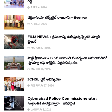
రెడ్డి
APRIL 4, 2026
దక్షిణాసియా టెక్స్‌టైల్ రాజధానిగా తెలంగాణ
APRIL 3, 2026
FILM NEWS : ప్రపంచాన్ని ఊపేస్తున్న స్పైడర్ మ్యాన్
ట్రైలర్
MARCH 27, 2026
పొట్టి శ్రీరాములు 125వ జయంతి సందర్భంగా అమరావతిలో
‘స్టాచ్యూ ఆఫ్ శాక్రిఫైస్’ విగ్రహావిష్కరణ
MARCH 16, 2026
JCHSL డైరీ ఆవిష్కరణ
FEBRUARY 27, 2026
Cyberabad Police Commissionerate :
సంక్రాంతికి ఊరెళ్తున్నారా.. జరభద్రం!
JANUARY 3, 2026