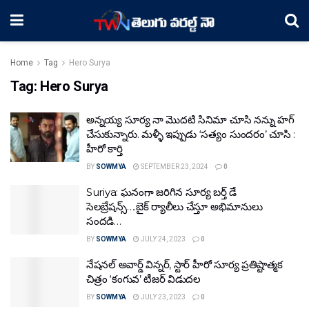
Home
Tag
Hero Surya
Tag:
Hero Surya
అన్నయ్య సూర్య నా మొదటి సినిమా చూసి నన్ను హగ్
చేసుకున్నారు. మళ్ళీ ఇప్పుడు ‘సత్యం సుందరం’ చూసి :
హీరో కార్తి
BY
SOWMYA
SEPTEMBER 23, 2024
0
Suriya: ఘనంగా జరిగిన సూర్య బర్త్ డే
సెలబ్రేషన్స్….బైక్ ర్యాలీలు చేస్తూ అభిమానులు
సందడి…
BY
SOWMYA
JULY 24, 2023
0
నేషనల్ అవార్డ్ విన్నర్, స్టార్ హీరో సూర్య ప్రతిష్టాత్మక
చిత్రం ‘కంగువ’ టీజర్ విడుదల
BY
SOWMYA
JULY 23, 2023
0