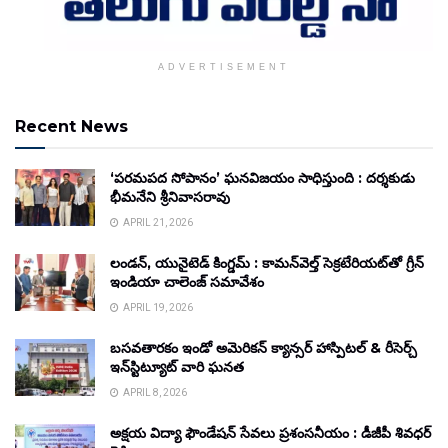
ADVERTISEMENT
Recent News
‘పరమపద సోపానం’ ఘనవిజయం సాధిస్తుంది : దర్శకుడు
భీమనేని శ్రీనివాసరావు
APRIL 21, 2026
లండన్, యునైటెడ్ కింగ్డమ్ : కామన్‌వెల్త్ సెక్రటేరియట్‌తో గ్రీన్
ఇండియా చాలెంజ్ సమావేశం
APRIL 19, 2026
బసవతారకం ఇండో అమెరికన్ క్యాన్సర్ హాస్పిటల్ & రీసెర్చ్
ఇన్‌స్టిట్యూట్ వారి ఘనత
APRIL 8, 2026
అక్షయ విద్యా ఫౌండేషన్ సేవలు ప్రశంసనీయం : డీజీపీ శివధర్