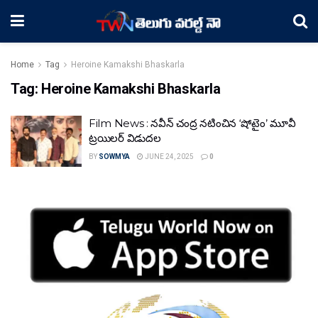
Home
Tag
Heroine Kamakshi Bhaskarla
Tag:
Heroine Kamakshi Bhaskarla
Film News : నవీన్ చంద్ర నటించిన ‘షోటైం’ మూవీ
ట్రయిలర్ విడుదల
BY
SOWMYA
JUNE 24, 2025
0