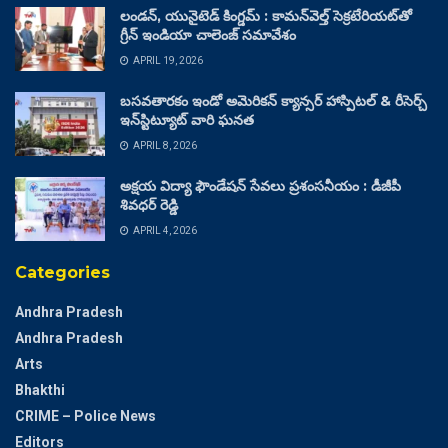
లండన్, యునైటెడ్ కింగ్డమ్ : కామన్‌వెల్త్ సెక్రటేరియట్‌తో
గ్రీన్ ఇండియా చాలెంజ్ సమావేశం
APRIL 19, 2026
బసవతారకం ఇండో అమెరికన్ క్యాన్సర్ హాస్పిటల్ & రీసెర్చ్
ఇన్‌స్టిట్యూట్ వారి ఘనత
APRIL 8, 2026
అక్షయ విద్యా ఫౌండేషన్ సేవలు ప్రశంసనీయం : డీజీపీ
శివధర్ రెడ్డి
APRIL 4, 2026
Categories
Andhra Pradesh
Andhra Pradesh
Arts
Bhakthi
CRIME – Police News
Editors