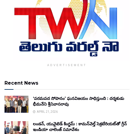
ADVERTISEMENT
Recent News
‘పరమపద సోపానం’ ఘనవిజయం సాధిస్తుంది : దర్శకుడు
భీమనేని శ్రీనివాసరావు
APRIL 21, 2026
లండన్, యునైటెడ్ కింగ్డమ్ : కామన్‌వెల్త్ సెక్రటేరియట్‌తో గ్రీన్
ఇండియా చాలెంజ్ సమావేశం