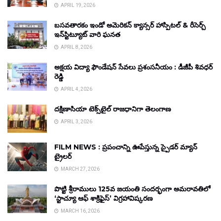
APRIL 19, 2026
బసవతారకం ఇండో అమెరికన్ క్యాన్సర్ హాస్పిటల్ & రీసెర్చ్
ఇన్‌స్టిట్యూట్ వారి ఘనత
APRIL 8, 2026
అక్షయ విద్యా ఫౌండేషన్ సేవలు ప్రశంసనీయం : డీజీపీ శివధర్
రెడ్డి
APRIL 4, 2026
దక్షిణాసియా టెక్స్‌టైల్ రాజధానిగా తెలంగాణ
APRIL 3, 2026
FILM NEWS : ప్రపంచాన్ని ఊపేస్తున్న స్పైడర్ మ్యాన్
ట్రైలర్
MARCH 27, 2026
పొట్టి శ్రీరాములు 125వ జయంతి సందర్భంగా అమరావతిలో
‘స్టాచ్యూ ఆఫ్ శాక్రిఫైస్’ విగ్రహావిష్కరణ
MARCH 16, 2026