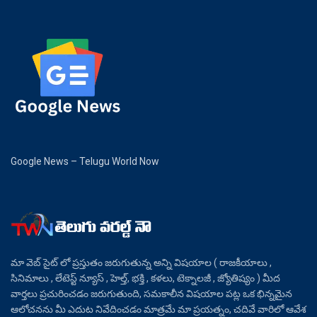
Google News – Telugu World Now
మా వెబ్ సైట్ లో ప్రస్తుతం జరుగుతున్న అన్ని విషయాల ( రాజకీయాలు ,
సినిమాలు , లేటెస్ట్ న్యూస్ , హెల్త్, భక్తి , కళలు, టెక్నాలజీ , జ్యోతిష్యం ) మీద
వార్తలు ప్రచురించడం జరుగుతుంది, సమకాలీన విషయాల పట్ల ఒక భిన్నమైన
ఆలోచనను మీ ఎదుట నివేదించడం మాత్రమే మా ప్రయత్నం, చదివే వారిలో ఆవేశ