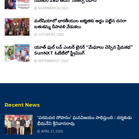
నవంబర్ 28వ తేదీన ‘సంకల్ప్ దివాస్’
NOVEMBER 26, 2025
మలేషియాలో భారతీయుల ఐక్యతకు అద్దం పట్టిన దసరా
బతుకమ్మ దీపావళి వేడుకలు
OCTOBER 4, 2025
యూత్ ఫుల్ లవ్ ఎంటర్ టైనర్ “మేఘాలు చెప్పిన ప్రేమకథ”
SunNXT ఓటీటీలో స్ట్రీమింగ్
SEPTEMBER 27, 2025
Recent News
‘పరమపద సోపానం’ ఘనవిజయం సాధిస్తుంది : దర్శకుడు
భీమనేని శ్రీనివాసరావు
APRIL 21, 2026