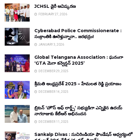
JCHSL డైరీ ఆవిష్కరణ
FEBRUARY 27, 2026
Cyberabad Police Commissionerate :
సంక్రాంతికి ఊరెళ్తున్నారా.. జరభద్రం!
JANUARY 3, 2026
Global Telangana Association : ఘనంగా
‘GTA మెగా కన్వెన్షన్ 2025’
DECEMBER 29, 2025
శ్రీమతి ఆంధ్రప్రదేశ్ 2025 – హేమలత రెడ్డి ప్రయాణం
DECEMBER 14, 2025
బ్రిటన్ ‘హౌస్ ఆఫ్ లార్డ్స్’ సభ్యుడిగా ఎన్నికైన ఉదయ్
నాగరాజుకు కేటీఆర్ అభినందన
DECEMBER 11, 2025
Sankalp Divas : సుచిరిండియా ఫౌండేషన్ ఆధ్వర్యంలో