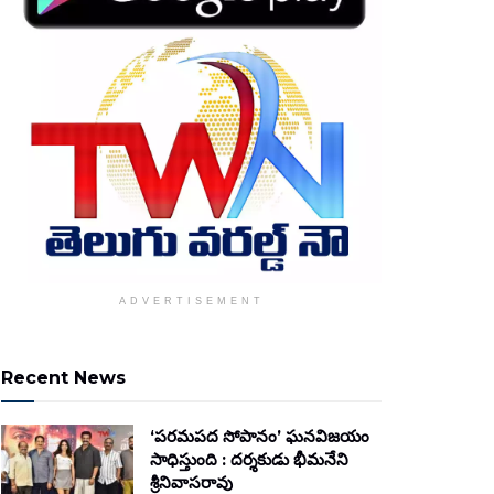
ADVERTISEMENT
Recent News
‘పరమపద సోపానం’ ఘనవిజయం
సాధిస్తుంది : దర్శకుడు భీమనేని
శ్రీనివాసరావు