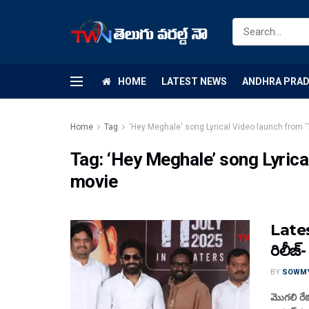
HOME
LATEST NEWS
ANDHRA PRA
Home
Tag
'Hey Meghale' song Lyrical Video launch from 
Tag:
‘Hey Meghale’ song Lyrica
movie
Lates
రిలీజ్
BY
SOWM
మొగలి రేకు