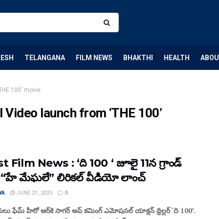
DESH
TELANGANA
FILM NEWS
BHAKTHI
HEALTH
ABOU
'THE 100' movie
l Video launch from ‘THE 100’
t Film News : ‘ది 100 ‘ జూలై 11న గ్రాండ్
- “హే మేఘలే” లిరికల్ వీడియో లాంచ్
YA
JUNE 21, 2025
0
లు ఫేమ్ హీరో ఆర్‌కె సాగర్ అప్ కమింగ్ ఎమోషనల్ యాక్షన్ థ్రిల్లర్ ‘ది 100’.