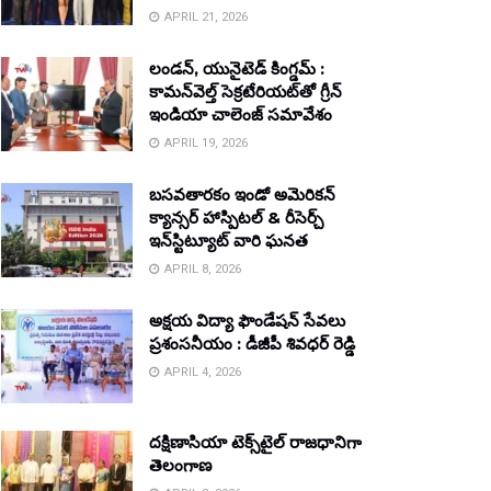
APRIL 21, 2026
లండన్, యునైటెడ్ కింగ్డమ్ :
కామన్‌వెల్త్ సెక్రటేరియట్‌తో గ్రీన్
ఇండియా చాలెంజ్ సమావేశం
APRIL 19, 2026
బసవతారకం ఇండో అమెరికన్
క్యాన్సర్ హాస్పిటల్ & రీసెర్చ్
ఇన్‌స్టిట్యూట్ వారి ఘనత
APRIL 8, 2026
అక్షయ విద్యా ఫౌండేషన్ సేవలు
ప్రశంసనీయం : డీజీపీ శివధర్ రెడ్డి
APRIL 4, 2026
దక్షిణాసియా టెక్స్‌టైల్ రాజధానిగా
తెలంగాణ