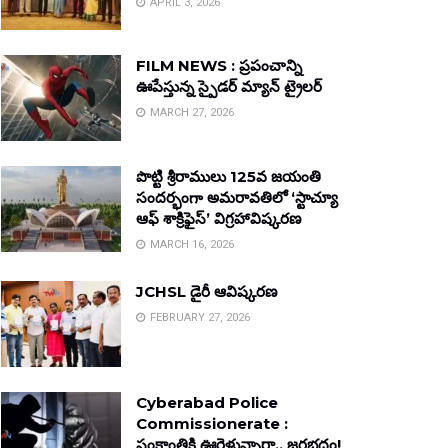
APRIL 3, 2026
FILM NEWS : ప్రపంచాన్ని
ఊపేస్తున్న స్పైడర్ మ్యాన్ ట్రైలర్
MARCH 27, 2026
పొట్టి శ్రీరాములు 125వ జయంతి
సందర్భంగా అమరావతిలో ‘స్టాచ్యూ
ఆఫ్ శాక్రిఫైస్’ విగ్రహావిష్కరణ
MARCH 16, 2026
JCHSL డైరీ ఆవిష్కరణ
FEBRUARY 27, 2026
Cyberabad Police
Commissionerate :
సంక్రాంతికి ఊరెళ్తున్నారా.. జరభద్రం!