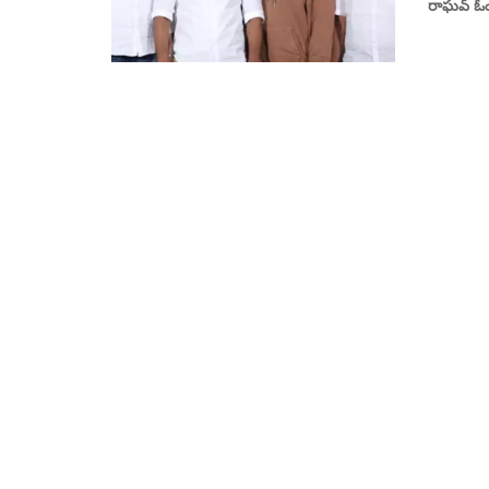
రాఘవ్ ఓంకా