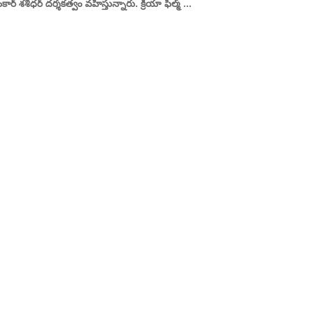
ర్ శశిధర్ దర్శకత్వం వహిస్తున్నారు. క్రియా ఫిల్మ్ ...