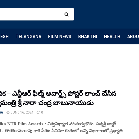
DESH
TELANGANA
FILM NEWS
BHAKTHI
HEALTH
ABOU
క – ఎన్టీఆర్ ఫిల్మ్ అవార్డ్స్ పోస్టర్ లాంచ్ చేసిన
మంత్రి శ్రీ నారా చంద్ర బాబునాయుడు
YA
JUNE 16, 2024
0
a NTR Film Awards : విశ్వవిఖ్యాత నటసార్వభౌమ, పద్మశ్రీ డాక్టర్.
 తారకరామారావు గారి పేరిట సినిమా రంగంలో అన్ని విభాగాలలో ప్రఖ్యాతి
.