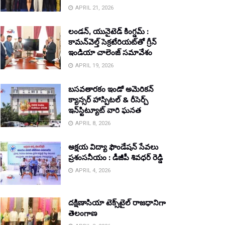
APRIL 21, 2026
లండన్, యునైటెడ్ కింగ్డమ్ :
కామన్‌వెల్త్ సెక్రటేరియట్‌తో గ్రీన్
ఇండియా చాలెంజ్ సమావేశం
APRIL 19, 2026
బసవతారకం ఇండో అమెరికన్
క్యాన్సర్ హాస్పిటల్ & రీసెర్చ్
ఇన్‌స్టిట్యూట్ వారి ఘనత
APRIL 8, 2026
అక్షయ విద్యా ఫౌండేషన్ సేవలు
ప్రశంసనీయం : డీజీపీ శివధర్ రెడ్డి
APRIL 4, 2026
దక్షిణాసియా టెక్స్‌టైల్ రాజధానిగా
తెలంగాణ