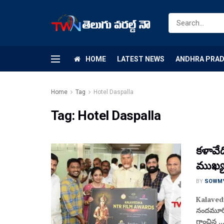
HOME
LATEST NEWS
ANDHRA PRA
Home
Tag
Hotel Daspalla
Tag:
Hotel Daspalla
కళావేది
ముఖ్య
BY
SOWM
Kalavedik
నందమూరి .
గాంచిన ..