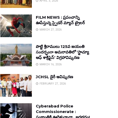
APRIL 3, 2026
FILM NEWS : ప్రపంచాన్ని
ఊపేస్తున్న స్పైడర్ మ్యాన్ ట్రైలర్
MARCH 27, 2026
పొట్టి శ్రీరాములు 125వ జయంతి
సందర్భంగా అమరావతిలో ‘స్టాచ్యూ
ఆఫ్ శాక్రిఫైస్’ విగ్రహావిష్కరణ
MARCH 16, 2026
JCHSL డైరీ ఆవిష్కరణ
FEBRUARY 27, 2026
Cyberabad Police
Commissionerate :
సంక్రాంతికి ఊరెళ్తున్నారా.. జరభద్రం!