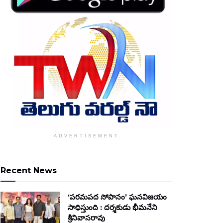
ADVERTISEMENT
Recent News
‘పరమపద సోపానం’ ఘనవిజయం
సాధిస్తుంది : దర్శకుడు భీమనేని
శ్రీనివాసరావు