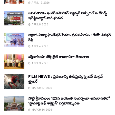
APRIL 19, 2026
బసవతారకం ఇండో అమెరికన్ క్యాన్సర్ హాస్పిటల్ & రీసెర్చ్
ఇన్‌స్టిట్యూట్ వారి ఘనత
APRIL 8, 2026
అక్షయ విద్యా ఫౌండేషన్ సేవలు ప్రశంసనీయం : డీజీపీ శివధర్
రెడ్డి
APRIL 4, 2026
దక్షిణాసియా టెక్స్‌టైల్ రాజధానిగా తెలంగాణ
APRIL 3, 2026
FILM NEWS : ప్రపంచాన్ని ఊపేస్తున్న స్పైడర్ మ్యాన్
ట్రైలర్
MARCH 27, 2026
పొట్టి శ్రీరాములు 125వ జయంతి సందర్భంగా అమరావతిలో
‘స్టాచ్యూ ఆఫ్ శాక్రిఫైస్’ విగ్రహావిష్కరణ
MARCH 16, 2026