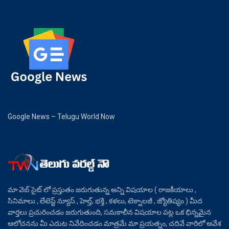
Google News – Telugu World Now
మా వెబ్ సైట్ లో ప్రస్తుతం జరుగుతున్న అన్ని విషయాల ( రాజకీయాలు ,
సినిమాలు , లేటెస్ట్ న్యూస్ , హెల్త్, భక్తి , కళలు, టెక్నాలజీ , జ్యోతిష్యం ) మీద
వార్తలు ప్రచురించడం జరుగుతుంది, సమకాలీన విషయాల పట్ల ఒక భిన్నమైన
ఆలోచనను మీ ఎదుట నివేదించడం మాత్రమే మా ప్రయత్నం, చదివే వారిలో ఆవేశ