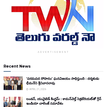
ADVERTISEMENT
Recent News
‘పరమపద సోపానం’ ఘనవిజయం సాధిస్తుంది : దర్శకుడు
భీమనేని శ్రీనివాసరావు
APRIL 21, 2026
లండన్, యునైటెడ్ కింగ్డమ్ : కామన్‌వెల్త్ సెక్రటేరియట్‌తో గ్రీన్
ఇండియా చాలెంజ్ సమావేశం