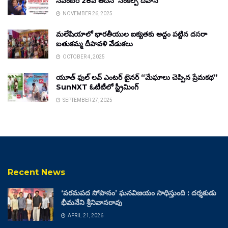
నవంబర్ 28వ తేదీన ‘సంకల్ప్ దివాస్’
NOVEMBER 26, 2025
మలేషియాలో భారతీయుల ఐక్యతకు అద్దం పట్టిన దసరా
బతుకమ్మ దీపావళి వేడుకలు
OCTOBER 4, 2025
యూత్ ఫుల్ లవ్ ఎంటర్ టైనర్ “మేఘాలు చెప్పిన ప్రేమకథ”
SunNXT ఓటీటీలో స్ట్రీమింగ్
SEPTEMBER 27, 2025
Recent News
‘పరమపద సోపానం’ ఘనవిజయం సాధిస్తుంది : దర్శకుడు
భీమనేని శ్రీనివాసరావు
APRIL 21, 2026