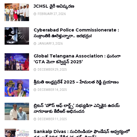
JCHSL డైరీ ఆవిష్కరణ
FEBRUARY 27, 2026
Cyberabad Police Commissionerate :
సంక్రాంతికి ఊరెళ్తున్నారా.. జరభద్రం!
JANUARY 3, 2026
Global Telangana Association : ఘనంగా
‘GTA మెగా కన్వెన్షన్ 2025’
DECEMBER 29, 2025
శ్రీమతి ఆంధ్రప్రదేశ్ 2025 – హేమలత రెడ్డి ప్రయాణం
DECEMBER 14, 2025
బ్రిటన్ ‘హౌస్ ఆఫ్ లార్డ్స్’ సభ్యుడిగా ఎన్నికైన ఉదయ్
నాగరాజుకు కేటీఆర్ అభినందన
DECEMBER 11, 2025
Sankalp Divas : సుచిరిండియా ఫౌండేషన్ ఆధ్వర్యంలో