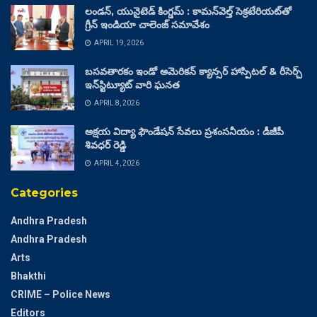
లండన్, యునైటెడ్ కింగ్డమ్ : కామన్‌వెల్త్ సెక్రటేరియట్‌తో
గ్రీన్ ఇండియా చాలెంజ్ సమావేశం
APRIL 19, 2026
బసవతారకం ఇండో అమెరికన్ క్యాన్సర్ హాస్పిటల్ & రీసెర్చ్
ఇన్‌స్టిట్యూట్ వారి ఘనత
APRIL 8, 2026
అక్షయ విద్యా ఫౌండేషన్ సేవలు ప్రశంసనీయం : డీజీపీ
శివధర్ రెడ్డి
APRIL 4, 2026
Categories
Andhra Pradesh
Andhra Pradesh
Arts
Bhakthi
CRIME – Police News
Editors