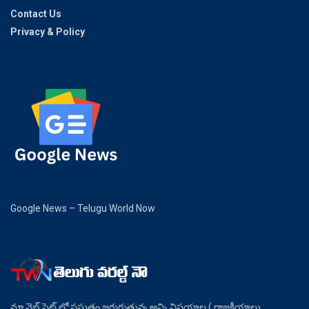
Contact Us
Privacy & Policy
Google News – Telugu World Now
మా వెబ్ సైట్ లో ప్రస్తుతం జరుగుతున్న అన్ని విషయాల ( రాజకీయాలు ,