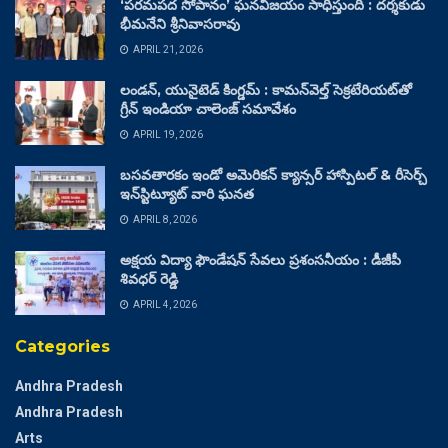
‘పరమపద సోపానం’ ఘనవిజయం సాధిస్తుంది : దర్శకుడు
భీమనేని శ్రీనివాసరావు
APRIL 21, 2026
లండన్, యునైటెడ్ కింగ్డమ్ : కామన్‌వెల్త్ సెక్రటేరియట్‌తో
గ్రీన్ ఇండియా చాలెంజ్ సమావేశం
APRIL 19, 2026
బసవతారకం ఇండో అమెరికన్ క్యాన్సర్ హాస్పిటల్ & రీసెర్చ్
ఇన్‌స్టిట్యూట్ వారి ఘనత
APRIL 8, 2026
అక్షయ విద్యా ఫౌండేషన్ సేవలు ప్రశంసనీయం : డీజీపీ
శివధర్ రెడ్డి
APRIL 4, 2026
Categories
Andhra Pradesh
Andhra Pradesh
Arts