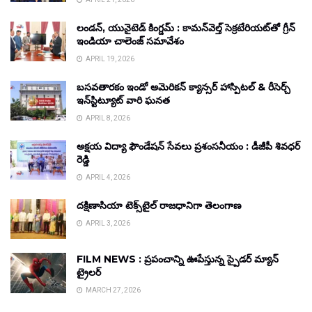
లండన్, యునైటెడ్ కింగ్డమ్ : కామన్‌వెల్త్ సెక్రటేరియట్‌తో గ్రీన్
ఇండియా చాలెంజ్ సమావేశం
APRIL 19, 2026
బసవతారకం ఇండో అమెరికన్ క్యాన్సర్ హాస్పిటల్ & రీసెర్చ్
ఇన్‌స్టిట్యూట్ వారి ఘనత
APRIL 8, 2026
అక్షయ విద్యా ఫౌండేషన్ సేవలు ప్రశంసనీయం : డీజీపీ శివధర్
రెడ్డి
APRIL 4, 2026
దక్షిణాసియా టెక్స్‌టైల్ రాజధానిగా తెలంగాణ
APRIL 3, 2026
FILM NEWS : ప్రపంచాన్ని ఊపేస్తున్న స్పైడర్ మ్యాన్
ట్రైలర్
MARCH 27, 2026