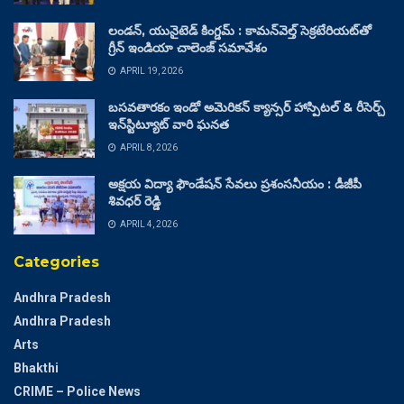
లండన్, యునైటెడ్ కింగ్డమ్ : కామన్‌వెల్త్ సెక్రటేరియట్‌తో
గ్రీన్ ఇండియా చాలెంజ్ సమావేశం
APRIL 19, 2026
బసవతారకం ఇండో అమెరికన్ క్యాన్సర్ హాస్పిటల్ & రీసెర్చ్
ఇన్‌స్టిట్యూట్ వారి ఘనత
APRIL 8, 2026
అక్షయ విద్యా ఫౌండేషన్ సేవలు ప్రశంసనీయం : డీజీపీ
శివధర్ రెడ్డి
APRIL 4, 2026
Categories
Andhra Pradesh
Andhra Pradesh
Arts
Bhakthi
CRIME – Police News