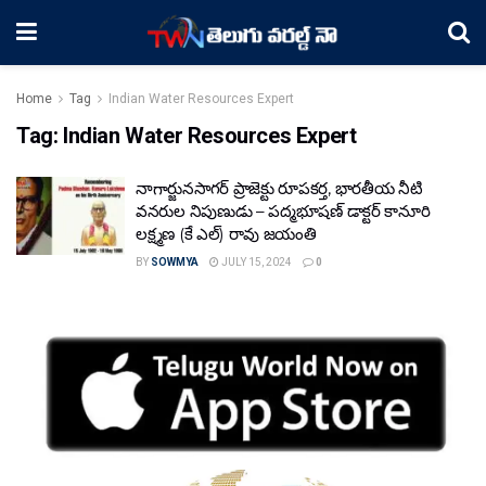
Home
Tag
Indian Water Resources Expert
Tag:
Indian Water Resources Expert
నాగార్జునసాగర్ ప్రాజెక్టు రూపకర్త, భారతీయ నీటి
వనరుల నిపుణుడు – పద్మభూషణ్ డాక్టర్ కానూరి
లక్ష్మణ (కే ఎల్) రావు జయంతి
BY
SOWMYA
JULY 15, 2024
0