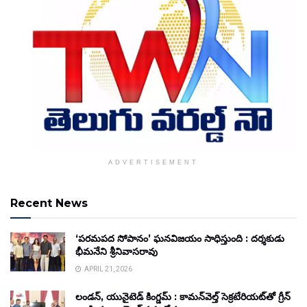
ADVERTISEMENT
Recent News
‘పరమపద సోపానం’ ఘనవిజయం సాధిస్తుంది : దర్శకుడు
భీమనేని శ్రీనివాసరావు
APRIL 21, 2026
లండన్, యునైటెడ్ కింగ్డమ్ : కామన్‌వెల్త్ సెక్రటేరియట్‌తో గ్రీన్