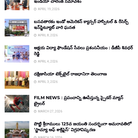
ఇండియా చాలెంజ్ సమావేశం
APRIL 19, 2026
బసవతారకం ఇండో అమెరికన్ క్యాన్సర్ హాస్పిటల్ & రీసెర్చ్
ఇన్‌స్టిట్యూట్ వారి ఘనత
APRIL 8, 2026
అక్షయ విద్యా ఫౌండేషన్ సేవలు ప్రశంసనీయం : డీజీపీ శివధర్
రెడ్డి
APRIL 4, 2026
దక్షిణాసియా టెక్స్‌టైల్ రాజధానిగా తెలంగాణ
APRIL 3, 2026
FILM NEWS : ప్రపంచాన్ని ఊపేస్తున్న స్పైడర్ మ్యాన్
ట్రైలర్
MARCH 27, 2026
పొట్టి శ్రీరాములు 125వ జయంతి సందర్భంగా అమరావతిలో
‘స్టాచ్యూ ఆఫ్ శాక్రిఫైస్’ విగ్రహావిష్కరణ
MARCH 16, 2026