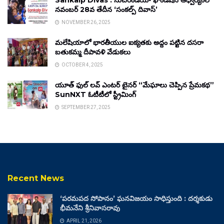
Sankalp Divas : సుచిరిండియా ఫౌండేషన్ ఆధ్వర్యంలో
నవంబర్ 28వ తేదీన ‘సంకల్ప్ దివాస్’
NOVEMBER 26, 2025
మలేషియాలో భారతీయుల ఐక్యతకు అద్దం పట్టిన దసరా
బతుకమ్మ దీపావళి వేడుకలు
OCTOBER 4, 2025
యూత్ ఫుల్ లవ్ ఎంటర్ టైనర్ “మేఘాలు చెప్పిన ప్రేమకథ”
SunNXT ఓటీటీలో స్ట్రీమింగ్
SEPTEMBER 27, 2025
Recent News
‘పరమపద సోపానం’ ఘనవిజయం సాధిస్తుంది : దర్శకుడు
భీమనేని శ్రీనివాసరావు
APRIL 21, 2026