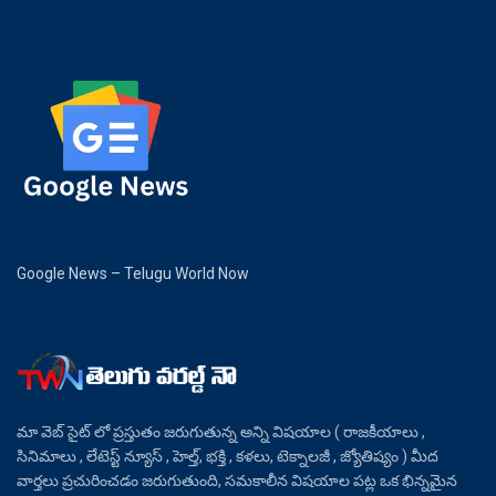
Google News – Telugu World Now
మా వెబ్ సైట్ లో ప్రస్తుతం జరుగుతున్న అన్ని విషయాల ( రాజకీయాలు ,
సినిమాలు , లేటెస్ట్ న్యూస్ , హెల్త్, భక్తి , కళలు, టెక్నాలజీ , జ్యోతిష్యం ) మీద
వార్తలు ప్రచురించడం జరుగుతుంది, సమకాలీన విషయాల పట్ల ఒక భిన్నమైన