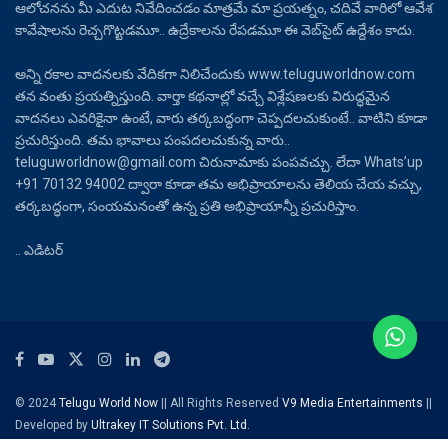
ఆలోచనను మీ ఎదుట నివేదించడం మాత్రమే మా ప్రయత్నం, చదివే వారిలో ఆవేశ
కావేషాలను రెచ్చగొట్టడమూ.. ఉద్రేకాలను రేపడమూ ఈ వెబ్‌సైట్ ఉద్దేశం కాదు.
అన్ని రకాల వాదనలకు వేదికగా నిలిచేందుకు www.teluguworldnow.com
తన వంతు ప్రయత్నిస్తుంది. వార్తా కథనాల్లో వచ్చే విశ్లేషణలకు విరుద్ధమైన
వాదనలు ఎవరికైనా ఉంటే, వారు తర్కబద్ధంగా చెప్పదలచుకుంటే.. వాటిని కూడా
ప్రచురిస్తుంది. తమ భావాలు పంపదలచుకున్న వారు..
teluguworldnow@gmail.com చిరునామాకు పంపవచ్చు. లేదా Whats’up
+91 70132 94002 ద్వారా కూడా తమ అభిప్రాయాలను తెలియ చేయ వచ్చు,
తర్కబద్ధంగా, సంయమనంతో ఉన్న ప్రతి అభిప్రాయాన్నీ ప్రచురిస్తాం.
.. ఎడిటర్
© 2024
Telugu World Now
|| All Rights Reserved
V9 Media Entertainments
||
Developed by
Ultrakey IT Solutions Pvt. Ltd.