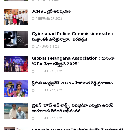
JCHSL డైరీ ఆవిష్కరణ
FEBRUARY 27, 2026
Cyberabad Police Commissionerate :
సంక్రాంతికి ఊరెళ్తున్నారా.. జరభద్రం!
JANUARY 3, 2026
Global Telangana Association : ఘనంగా
‘GTA మెగా కన్వెన్షన్ 2025’
DECEMBER 29, 2025
శ్రీమతి ఆంధ్రప్రదేశ్ 2025 – హేమలత రెడ్డి ప్రయాణం
DECEMBER 14, 2025
బ్రిటన్ ‘హౌస్ ఆఫ్ లార్డ్స్’ సభ్యుడిగా ఎన్నికైన ఉదయ్
నాగరాజుకు కేటీఆర్ అభినందన
DECEMBER 11, 2025