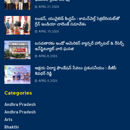
APRIL 21, 2026
లండన్, యునైటెడ్ కింగ్డమ్ : కామన్‌వెల్త్ సెక్రటేరియట్‌తో
గ్రీన్ ఇండియా చాలెంజ్ సమావేశం
APRIL 19, 2026
బసవతారకం ఇండో అమెరికన్ క్యాన్సర్ హాస్పిటల్ & రీసెర్చ్
ఇన్‌స్టిట్యూట్ వారి ఘనత
APRIL 8, 2026
అక్షయ విద్యా ఫౌండేషన్ సేవలు ప్రశంసనీయం : డీజీపీ
శివధర్ రెడ్డి
APRIL 4, 2026
Categories
Andhra Pradesh
Andhra Pradesh
Arts
Bhakthi