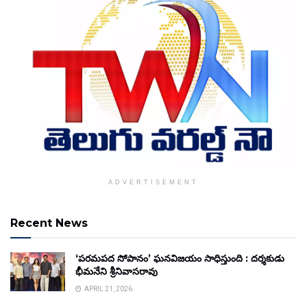
ADVERTISEMENT
Recent News
‘పరమపద సోపానం’ ఘనవిజయం సాధిస్తుంది : దర్శకుడు
భీమనేని శ్రీనివాసరావు
APRIL 21, 2026