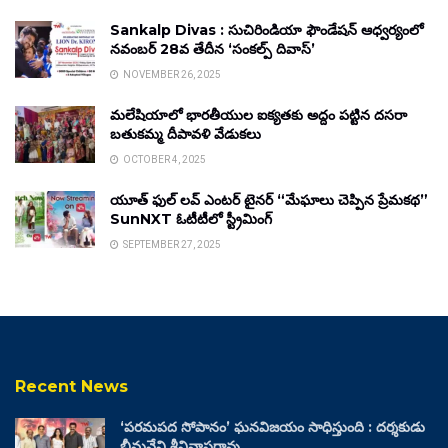
Sankalp Divas : సుచిరిండియా ఫౌండేషన్ ఆధ్వర్యంలో
నవంబర్ 28వ తేదీన ‘సంకల్ప్ దివాస్’
NOVEMBER 26, 2025
మలేషియాలో భారతీయుల ఐక్యతకు అద్దం పట్టిన దసరా
బతుకమ్మ దీపావళి వేడుకలు
OCTOBER 4, 2025
యూత్ ఫుల్ లవ్ ఎంటర్ టైనర్ “మేఘాలు చెప్పిన ప్రేమకథ”
SunNXT ఓటీటీలో స్ట్రీమింగ్
SEPTEMBER 27, 2025
Recent News
‘పరమపద సోపానం’ ఘనవిజయం సాధిస్తుంది : దర్శకుడు
భీమనేని శ్రీనివాసరావు