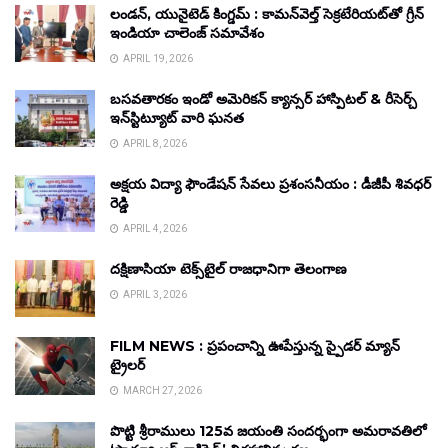
లండన్, యునైటెడ్ కింగ్డమ్ : కామన్‌వెల్త్ సెక్రటేరియట్‌తో గ్రీన్
ఇండియా చాలెంజ్ సమావేశం
APRIL 19, 2026
బసవతారకం ఇండో అమెరికన్ క్యాన్సర్ హాస్పిటల్ & రీసెర్చ్
ఇన్‌స్టిట్యూట్ వారి ఘనత
APRIL 8, 2026
అక్షయ విద్యా ఫౌండేషన్ సేవలు ప్రశంసనీయం : డీజీపీ శివధర్
రెడ్డి
APRIL 4, 2026
దక్షిణాసియా టెక్స్‌టైల్ రాజధానిగా తెలంగాణ
APRIL 3, 2026
FILM NEWS : ప్రపంచాన్ని ఊపేస్తున్న స్పైడర్ మ్యాన్
ట్రైలర్
MARCH 27, 2026
పొట్టి శ్రీరాములు 125వ జయంతి సందర్భంగా అమరావతిలో