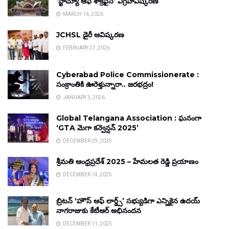
‘స్టాచ్యూ ఆఫ్ శాక్రిఫైస్’ విగ్రహావిష్కరణ
MARCH 16, 2026
JCHSL డైరీ ఆవిష్కరణ
FEBRUARY 27, 2026
Cyberabad Police Commissionerate :
సంక్రాంతికి ఊరెళ్తున్నారా.. జరభద్రం!
JANUARY 3, 2026
Global Telangana Association : ఘనంగా
‘GTA మెగా కన్వెన్షన్ 2025’
DECEMBER 29, 2025
శ్రీమతి ఆంధ్రప్రదేశ్ 2025 – హేమలత రెడ్డి ప్రయాణం
DECEMBER 14, 2025
బ్రిటన్ ‘హౌస్ ఆఫ్ లార్డ్స్’ సభ్యుడిగా ఎన్నికైన ఉదయ్
నాగరాజుకు కేటీఆర్ అభినందన
DECEMBER 11, 2025