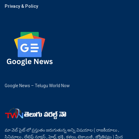
Privacy & Policy
Google News – Telugu World Now
మా వెబ్ సైట్ లో ప్రస్తుతం జరుగుతున్న అన్ని విషయాల ( రాజకీయాలు ,
సినిమాలు , లేటెస్ట్ న్యూస్ , హెల్త్, భక్తి , కళలు, టెక్నాలజీ , జ్యోతిష్యం ) మీద