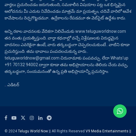
వార్తలు ప్రచురించడం జరుగుతుంది, సమకాలీన విషయాల పట్ల ఒక భిన్నమైన
ఆలోచనను మీ ఎదుట నివేదించడం మాత్రమే మా ప్రయత్నం, చదివే వారిలో ఆవేశ
కావేషాలను రెచ్చగొట్టడమూ.. ఉద్రేకాలను రేపడమూ ఈ వెబ్‌సైట్ ఉద్దేశం కాదు.
అన్ని రకాల వాదనలకు వేదికగా నిలిచేందుకు www.teluguworldnow.com
తన వంతు ప్రయత్నిస్తుంది. వార్తా కథనాల్లో వచ్చే విశ్లేషణలకు విరుద్ధమైన
వాదనలు ఎవరికైనా ఉంటే, వారు తర్కబద్ధంగా చెప్పదలచుకుంటే.. వాటిని కూడా
ప్రచురిస్తుంది. తమ భావాలు పంపదలచుకున్న వారు..
teluguworldnow@gmail.com చిరునామాకు పంపవచ్చు. లేదా Whats’up
+91 70132 94002 ద్వారా కూడా తమ అభిప్రాయాలను తెలియ చేయ వచ్చు,
తర్కబద్ధంగా, సంయమనంతో ఉన్న ప్రతి అభిప్రాయాన్నీ ప్రచురిస్తాం.
.. ఎడిటర్
© 2024
Telugu World Now
|| All Rights Reserved
V9 Media Entertainments
||