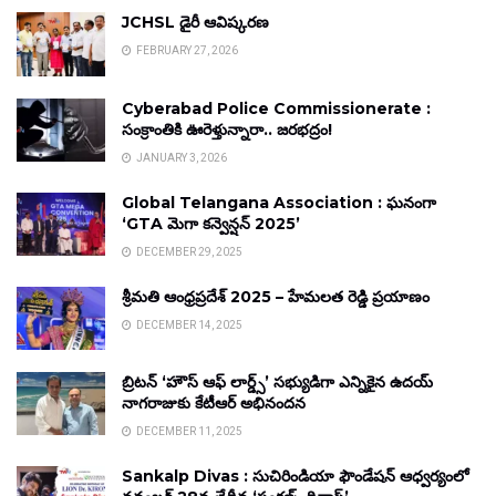
JCHSL డైరీ ఆవిష్కరణ
FEBRUARY 27, 2026
Cyberabad Police Commissionerate :
సంక్రాంతికి ఊరెళ్తున్నారా.. జరభద్రం!
JANUARY 3, 2026
Global Telangana Association : ఘనంగా
‘GTA మెగా కన్వెన్షన్ 2025’
DECEMBER 29, 2025
శ్రీమతి ఆంధ్రప్రదేశ్ 2025 – హేమలత రెడ్డి ప్రయాణం
DECEMBER 14, 2025
బ్రిటన్ ‘హౌస్ ఆఫ్ లార్డ్స్’ సభ్యుడిగా ఎన్నికైన ఉదయ్
నాగరాజుకు కేటీఆర్ అభినందన
DECEMBER 11, 2025
Sankalp Divas : సుచిరిండియా ఫౌండేషన్ ఆధ్వర్యంలో