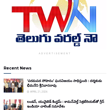
ADVERTISEMENT
Recent News
‘పరమపద సోపానం’ ఘనవిజయం సాధిస్తుంది : దర్శకుడు
భీమనేని శ్రీనివాసరావు
APRIL 21, 2026
లండన్, యునైటెడ్ కింగ్డమ్ : కామన్‌వెల్త్ సెక్రటేరియట్‌తో గ్రీన్
ఇండియా చాలెంజ్ సమావేశం