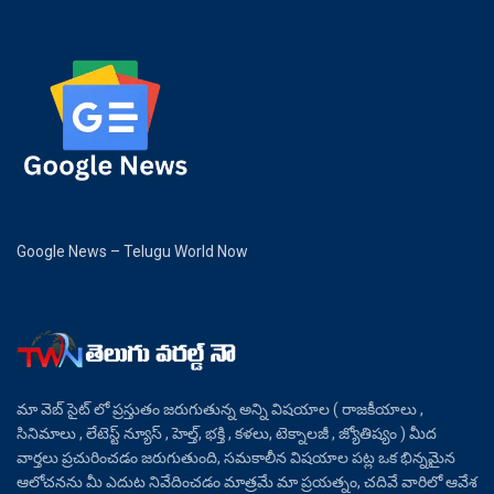
Google News – Telugu World Now
మా వెబ్ సైట్ లో ప్రస్తుతం జరుగుతున్న అన్ని విషయాల ( రాజకీయాలు ,
సినిమాలు , లేటెస్ట్ న్యూస్ , హెల్త్, భక్తి , కళలు, టెక్నాలజీ , జ్యోతిష్యం ) మీద
వార్తలు ప్రచురించడం జరుగుతుంది, సమకాలీన విషయాల పట్ల ఒక భిన్నమైన
ఆలోచనను మీ ఎదుట నివేదించడం మాత్రమే మా ప్రయత్నం, చదివే వారిలో ఆవేశ