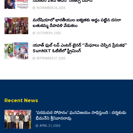
నవంబర్ 28వ తేదీన ‘సంకల్ప్ దివాస్’
NOVEMBER 26, 2025
మలేషియాలో భారతీయుల ఐక్యతకు అద్దం పట్టిన దసరా
బతుకమ్మ దీపావళి వేడుకలు
OCTOBER 4, 2025
యూత్ ఫుల్ లవ్ ఎంటర్ టైనర్ “మేఘాలు చెప్పిన ప్రేమకథ”
SunNXT ఓటీటీలో స్ట్రీమింగ్
SEPTEMBER 27, 2025
Recent News
‘పరమపద సోపానం’ ఘనవిజయం సాధిస్తుంది : దర్శకుడు
భీమనేని శ్రీనివాసరావు
APRIL 21, 2026