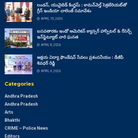
లండన్, యునైటెడ్ కింగ్డమ్ : కామన్‌వెల్త్ సెక్రటేరియట్‌తో
గ్రీన్ ఇండియా చాలెంజ్ సమావేశం
APRIL 19, 2026
బసవతారకం ఇండో అమెరికన్ క్యాన్సర్ హాస్పిటల్ & రీసెర్చ్
ఇన్‌స్టిట్యూట్ వారి ఘనత
APRIL 8, 2026
అక్షయ విద్యా ఫౌండేషన్ సేవలు ప్రశంసనీయం : డీజీపీ
శివధర్ రెడ్డి
APRIL 4, 2026
Categories
Andhra Pradesh
Andhra Pradesh
Arts
Bhakthi
CRIME – Police News
Editors