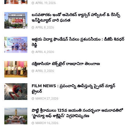
APRIL 19, 2026
బసవతారకం ఇండో అమెరికన్ క్యాన్సర్ హాస్పిటల్ & రీసెర్చ్
ఇన్‌స్టిట్యూట్ వారి ఘనత
APRIL 8, 2026
అక్షయ విద్యా ఫౌండేషన్ సేవలు ప్రశంసనీయం : డీజీపీ శివధర్
రెడ్డి
APRIL 4, 2026
దక్షిణాసియా టెక్స్‌టైల్ రాజధానిగా తెలంగాణ
APRIL 3, 2026
FILM NEWS : ప్రపంచాన్ని ఊపేస్తున్న స్పైడర్ మ్యాన్
ట్రైలర్
MARCH 27, 2026
పొట్టి శ్రీరాములు 125వ జయంతి సందర్భంగా అమరావతిలో
‘స్టాచ్యూ ఆఫ్ శాక్రిఫైస్’ విగ్రహావిష్కరణ
MARCH 16, 2026