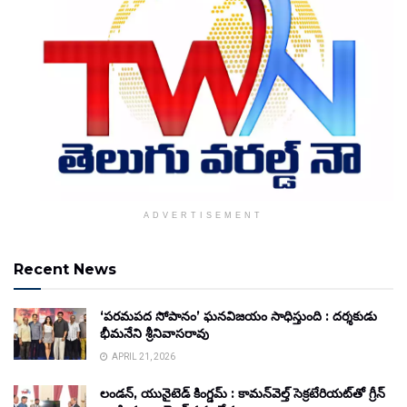
ADVERTISEMENT
Recent News
‘పరమపద సోపానం’ ఘనవిజయం సాధిస్తుంది : దర్శకుడు
భీమనేని శ్రీనివాసరావు
APRIL 21, 2026
లండన్, యునైటెడ్ కింగ్డమ్ : కామన్‌వెల్త్ సెక్రటేరియట్‌తో గ్రీన్