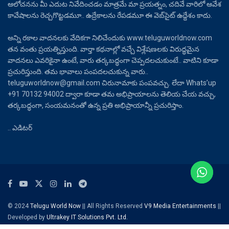
ఆలోచనను మీ ఎదుట నివేదించడం మాత్రమే మా ప్రయత్నం, చదివే వారిలో ఆవేశ
కావేషాలను రెచ్చగొట్టడమూ.. ఉద్రేకాలను రేపడమూ ఈ వెబ్‌సైట్ ఉద్దేశం కాదు.
అన్ని రకాల వాదనలకు వేదికగా నిలిచేందుకు www.teluguworldnow.com
తన వంతు ప్రయత్నిస్తుంది. వార్తా కథనాల్లో వచ్చే విశ్లేషణలకు విరుద్ధమైన
వాదనలు ఎవరికైనా ఉంటే, వారు తర్కబద్ధంగా చెప్పదలచుకుంటే.. వాటిని కూడా
ప్రచురిస్తుంది. తమ భావాలు పంపదలచుకున్న వారు..
teluguworldnow@gmail.com చిరునామాకు పంపవచ్చు. లేదా Whats’up
+91 70132 94002 ద్వారా కూడా తమ అభిప్రాయాలను తెలియ చేయ వచ్చు,
తర్కబద్ధంగా, సంయమనంతో ఉన్న ప్రతి అభిప్రాయాన్నీ ప్రచురిస్తాం.
.. ఎడిటర్
© 2024
Telugu World Now
|| All Rights Reserved
V9 Media Entertainments
||
Developed by
Ultrakey IT Solutions Pvt. Ltd.