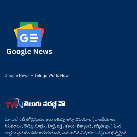
Google News – Telugu World Now
మా వెబ్ సైట్ లో ప్రస్తుతం జరుగుతున్న అన్ని విషయాల ( రాజకీయాలు ,
సినిమాలు , లేటెస్ట్ న్యూస్ , హెల్త్, భక్తి , కళలు, టెక్నాలజీ , జ్యోతిష్యం ) మీద
వార్తలు ప్రచురించడం జరుగుతుంది, సమకాలీన విషయాల పట్ల ఒక భిన్నమైన