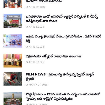
ఇండియా చాలెంజ్ సమావేశం
APRIL 19, 2026
బసవతారకం ఇండో అమెరికన్ క్యాన్సర్ హాస్పిటల్ & రీసెర్చ్
ఇన్‌స్టిట్యూట్ వారి ఘనత
APRIL 8, 2026
అక్షయ విద్యా ఫౌండేషన్ సేవలు ప్రశంసనీయం : డీజీపీ శివధర్
రెడ్డి
APRIL 4, 2026
దక్షిణాసియా టెక్స్‌టైల్ రాజధానిగా తెలంగాణ
APRIL 3, 2026
FILM NEWS : ప్రపంచాన్ని ఊపేస్తున్న స్పైడర్ మ్యాన్
ట్రైలర్
MARCH 27, 2026
పొట్టి శ్రీరాములు 125వ జయంతి సందర్భంగా అమరావతిలో
‘స్టాచ్యూ ఆఫ్ శాక్రిఫైస్’ విగ్రహావిష్కరణ
MARCH 16, 2026