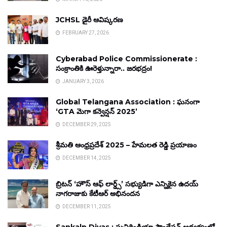
JCHSL డైరీ ఆవిష్కరణ
FEBRUARY 27, 2026
Cyberabad Police Commissionerate :
సంక్రాంతికి ఊరెళ్తున్నారా.. జరభద్రం!
JANUARY 3, 2026
Global Telangana Association : ఘనంగా
‘GTA మెగా కన్వెన్షన్ 2025’
DECEMBER 29, 2025
శ్రీమతి ఆంధ్రప్రదేశ్ 2025 – హేమలత రెడ్డి ప్రయాణం
DECEMBER 14, 2025
బ్రిటన్ ‘హౌస్ ఆఫ్ లార్డ్స్’ సభ్యుడిగా ఎన్నికైన ఉదయ్
నాగరాజుకు కేటీఆర్ అభినందన
DECEMBER 11, 2025