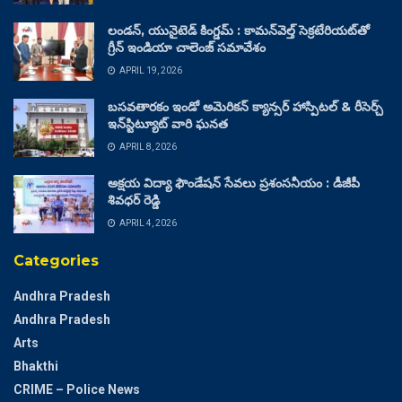
లండన్, యునైటెడ్ కింగ్డమ్ : కామన్‌వెల్త్ సెక్రటేరియట్‌తో
గ్రీన్ ఇండియా చాలెంజ్ సమావేశం
APRIL 19, 2026
బసవతారకం ఇండో అమెరికన్ క్యాన్సర్ హాస్పిటల్ & రీసెర్చ్
ఇన్‌స్టిట్యూట్ వారి ఘనత
APRIL 8, 2026
అక్షయ విద్యా ఫౌండేషన్ సేవలు ప్రశంసనీయం : డీజీపీ
శివధర్ రెడ్డి
APRIL 4, 2026
Categories
Andhra Pradesh
Andhra Pradesh
Arts
Bhakthi
CRIME – Police News