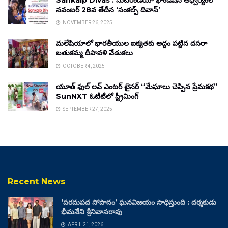
Sankalp Divas : సుచిరిండియా ఫౌండేషన్ ఆధ్వర్యంలో
నవంబర్ 28వ తేదీన ‘సంకల్ప్ దివాస్’
NOVEMBER 26, 2025
మలేషియాలో భారతీయుల ఐక్యతకు అద్దం పట్టిన దసరా
బతుకమ్మ దీపావళి వేడుకలు
OCTOBER 4, 2025
యూత్ ఫుల్ లవ్ ఎంటర్ టైనర్ “మేఘాలు చెప్పిన ప్రేమకథ”
SunNXT ఓటీటీలో స్ట్రీమింగ్
SEPTEMBER 27, 2025
Recent News
‘పరమపద సోపానం’ ఘనవిజయం సాధిస్తుంది : దర్శకుడు
భీమనేని శ్రీనివాసరావు
APRIL 21, 2026