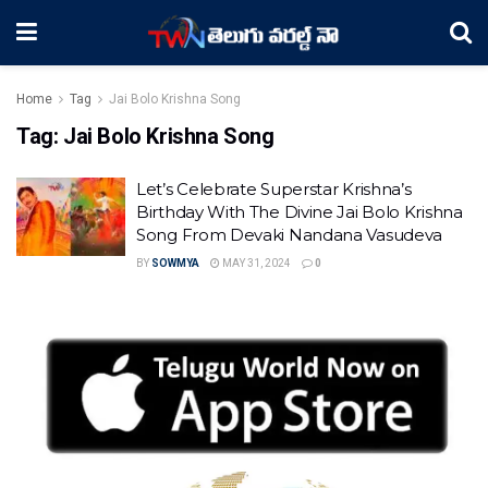
Home
Tag
Jai Bolo Krishna Song
Tag:
Jai Bolo Krishna Song
Let’s Celebrate Superstar Krishna’s
Birthday With The Divine Jai Bolo Krishna
Song From Devaki Nandana Vasudeva
BY
SOWMYA
MAY 31, 2024
0