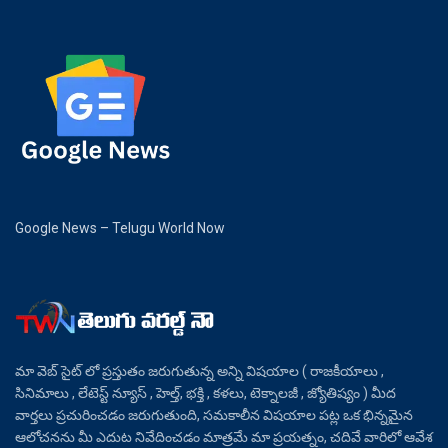
Google News – Telugu World Now
మా వెబ్ సైట్ లో ప్రస్తుతం జరుగుతున్న అన్ని విషయాల ( రాజకీయాలు ,
సినిమాలు , లేటెస్ట్ న్యూస్ , హెల్త్, భక్తి , కళలు, టెక్నాలజీ , జ్యోతిష్యం ) మీద
వార్తలు ప్రచురించడం జరుగుతుంది, సమకాలీన విషయాల పట్ల ఒక భిన్నమైన
ఆలోచనను మీ ఎదుట నివేదించడం మాత్రమే మా ప్రయత్నం, చదివే వారిలో ఆవేశ