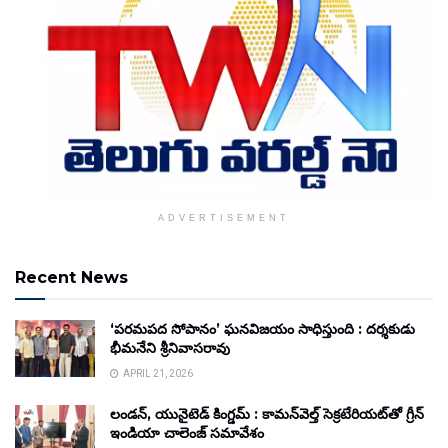
ADVERTISEMENT
Recent News
‘పరమపద సోపానం’ ఘనవిజయం సాధిస్తుంది : దర్శకుడు
భీమనేని శ్రీనివాసరావు
APRIL 21, 2026
లండన్, యునైటెడ్ కింగ్డమ్ : కామన్‌వెల్త్ సెక్రటేరియట్‌తో గ్రీన్
ఇండియా చాలెంజ్ సమావేశం