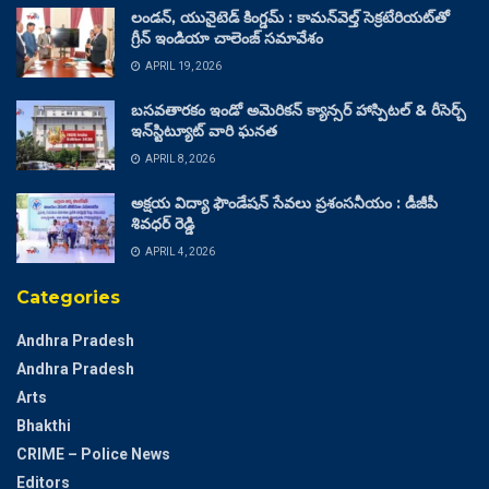
లండన్, యునైటెడ్ కింగ్డమ్ : కామన్‌వెల్త్ సెక్రటేరియట్‌తో
గ్రీన్ ఇండియా చాలెంజ్ సమావేశం
APRIL 19, 2026
బసవతారకం ఇండో అమెరికన్ క్యాన్సర్ హాస్పిటల్ & రీసెర్చ్
ఇన్‌స్టిట్యూట్ వారి ఘనత
APRIL 8, 2026
అక్షయ విద్యా ఫౌండేషన్ సేవలు ప్రశంసనీయం : డీజీపీ
శివధర్ రెడ్డి
APRIL 4, 2026
Categories
Andhra Pradesh
Andhra Pradesh
Arts
Bhakthi
CRIME – Police News
Editors