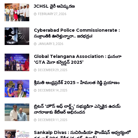
JCHSL డైరీ ఆవిష్కరణ
FEBRUARY 27, 2026
Cyberabad Police Commissionerate :
సంక్రాంతికి ఊరెళ్తున్నారా.. జరభద్రం!
JANUARY 3, 2026
Global Telangana Association : ఘనంగా
‘GTA మెగా కన్వెన్షన్ 2025’
DECEMBER 29, 2025
శ్రీమతి ఆంధ్రప్రదేశ్ 2025 – హేమలత రెడ్డి ప్రయాణం
DECEMBER 14, 2025
బ్రిటన్ ‘హౌస్ ఆఫ్ లార్డ్స్’ సభ్యుడిగా ఎన్నికైన ఉదయ్
నాగరాజుకు కేటీఆర్ అభినందన
DECEMBER 11, 2025
Sankalp Divas : సుచిరిండియా ఫౌండేషన్ ఆధ్వర్యంలో