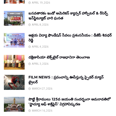
APRIL 19, 2026
బసవతారకం ఇండో అమెరికన్ క్యాన్సర్ హాస్పిటల్ & రీసెర్చ్
ఇన్‌స్టిట్యూట్ వారి ఘనత
APRIL 8, 2026
అక్షయ విద్యా ఫౌండేషన్ సేవలు ప్రశంసనీయం : డీజీపీ శివధర్
రెడ్డి
APRIL 4, 2026
దక్షిణాసియా టెక్స్‌టైల్ రాజధానిగా తెలంగాణ
APRIL 3, 2026
FILM NEWS : ప్రపంచాన్ని ఊపేస్తున్న స్పైడర్ మ్యాన్
ట్రైలర్
MARCH 27, 2026
పొట్టి శ్రీరాములు 125వ జయంతి సందర్భంగా అమరావతిలో
‘స్టాచ్యూ ఆఫ్ శాక్రిఫైస్’ విగ్రహావిష్కరణ
MARCH 16, 2026