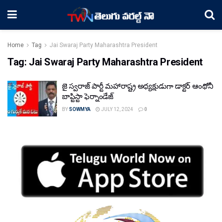
Home
Tag
Jai Swaraj Party Maharashtra President
Tag:
Jai Swaraj Party Maharashtra President
జై స్వరాజ్ పార్టీ మహారాష్ట్ర అధ్యక్షుడుగా డాక్టర్ ఆంథోనీ
బాప్టిస్టా ఫెర్నాండేజ్
BY
SOWMYA
JULY 12, 2024
0