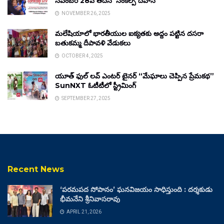
నవంబర్ 28వ తేదీన ‘సంకల్ప్ దివాస్’
NOVEMBER 26, 2025
మలేషియాలో భారతీయుల ఐక్యతకు అద్దం పట్టిన దసరా
బతుకమ్మ దీపావళి వేడుకలు
OCTOBER 4, 2025
యూత్ ఫుల్ లవ్ ఎంటర్ టైనర్ “మేఘాలు చెప్పిన ప్రేమకథ”
SunNXT ఓటీటీలో స్ట్రీమింగ్
SEPTEMBER 27, 2025
Recent News
‘పరమపద సోపానం’ ఘనవిజయం సాధిస్తుంది : దర్శకుడు
భీమనేని శ్రీనివాసరావు
APRIL 21, 2026