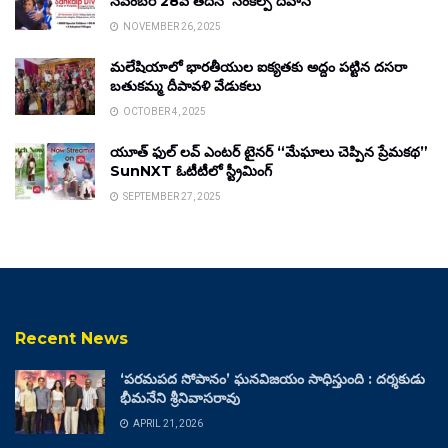
నవంబర్ 28వ తేదీన ‘సంకల్ప్ దివాస్’
NOVEMBER 26, 2025
మలేషియాలో భారతీయుల ఐక్యతకు అద్దం పట్టిన దసరా
బతుకమ్మ దీపావళి వేడుకలు
OCTOBER 4, 2025
యూత్ ఫుల్ లవ్ ఎంటర్ టైనర్ “మేఘాలు చెప్పిన ప్రేమకథ”
SunNXT ఓటీటీలో స్ట్రీమింగ్
SEPTEMBER 27, 2025
Recent News
‘పరమపద సోపానం’ ఘనవిజయం సాధిస్తుంది : దర్శకుడు
భీమనేని శ్రీనివాసరావు
APRIL 21, 2026