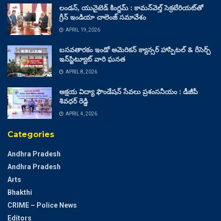
లండన్, యునైటెడ్ కింగ్డమ్ : కామన్‌వెల్త్ సెక్రటేరియట్‌తో
గ్రీన్ ఇండియా చాలెంజ్ సమావేశం
APRIL 19, 2026
బసవతారకం ఇండో అమెరికన్ క్యాన్సర్ హాస్పిటల్ & రీసెర్చ్
ఇన్‌స్టిట్యూట్ వారి ఘనత
APRIL 8, 2026
అక్షయ విద్యా ఫౌండేషన్ సేవలు ప్రశంసనీయం : డీజీపీ
శివధర్ రెడ్డి
APRIL 4, 2026
Categories
Andhra Pradesh
Andhra Pradesh
Arts
Bhakthi
CRIME – Police News
Editors