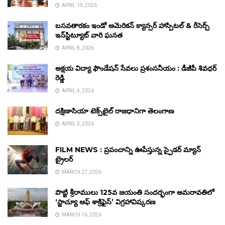
APRIL 19, 2026
బసవతారకం ఇండో అమెరికన్ క్యాన్సర్ హాస్పిటల్ & రీసెర్చ్
ఇన్‌స్టిట్యూట్ వారి ఘనత
APRIL 8, 2026
అక్షయ విద్యా ఫౌండేషన్ సేవలు ప్రశంసనీయం : డీజీపీ శివధర్
రెడ్డి
APRIL 4, 2026
దక్షిణాసియా టెక్స్‌టైల్ రాజధానిగా తెలంగాణ
APRIL 3, 2026
FILM NEWS : ప్రపంచాన్ని ఊపేస్తున్న స్పైడర్ మ్యాన్
ట్రైలర్
MARCH 27, 2026
పొట్టి శ్రీరాములు 125వ జయంతి సందర్భంగా అమరావతిలో
‘స్టాచ్యూ ఆఫ్ శాక్రిఫైస్’ విగ్రహావిష్కరణ
MARCH 16, 2026