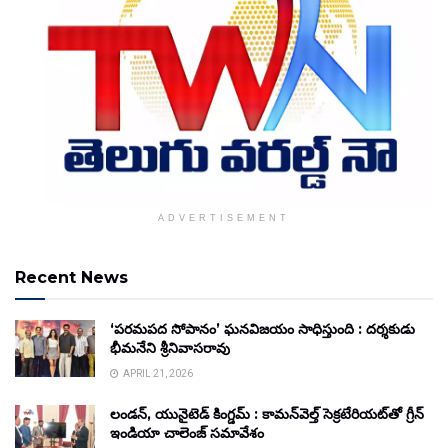
ADVERTISEMENT
Recent News
‘పరమపద సోపానం’ ఘనవిజయం సాధిస్తుంది : దర్శకుడు
భీమనేని శ్రీనివాసరావు
APRIL 21, 2026
లండన్, యునైటెడ్ కింగ్డమ్ : కామన్‌వెల్త్ సెక్రటేరియట్‌తో గ్రీన్
ఇండియా చాలెంజ్ సమావేశం