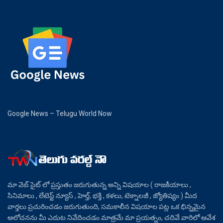
Google News – Telugu World Now
మా వెబ్ సైట్ లో ప్రస్తుతం జరుగుతున్న అన్ని విషయాల ( రాజకీయాలు ,
సినిమాలు , లేటెస్ట్ న్యూస్ , హెల్త్, భక్తి , కళలు, టెక్నాలజీ , జ్యోతిష్యం ) మీద
వార్తలు ప్రచురించడం జరుగుతుంది, సమకాలీన విషయాల పట్ల ఒక భిన్నమైన
ఆలోచనను మీ ఎదుట నివేదించడం మాత్రమే మా ప్రయత్నం, చదివే వారిలో ఆవేశ