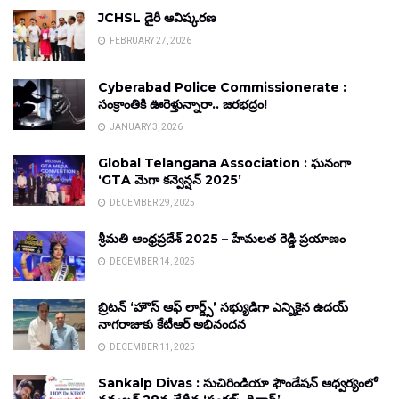
JCHSL డైరీ ఆవిష్కరణ
FEBRUARY 27, 2026
Cyberabad Police Commissionerate :
సంక్రాంతికి ఊరెళ్తున్నారా.. జరభద్రం!
JANUARY 3, 2026
Global Telangana Association : ఘనంగా
‘GTA మెగా కన్వెన్షన్ 2025’
DECEMBER 29, 2025
శ్రీమతి ఆంధ్రప్రదేశ్ 2025 – హేమలత రెడ్డి ప్రయాణం
DECEMBER 14, 2025
బ్రిటన్ ‘హౌస్ ఆఫ్ లార్డ్స్’ సభ్యుడిగా ఎన్నికైన ఉదయ్
నాగరాజుకు కేటీఆర్ అభినందన
DECEMBER 11, 2025
Sankalp Divas : సుచిరిండియా ఫౌండేషన్ ఆధ్వర్యంలో