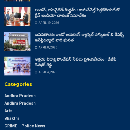
లండన్, యునైటెడ్ కింగ్డమ్ : కామన్‌వెల్త్ సెక్రటేరియట్‌తో
గ్రీన్ ఇండియా చాలెంజ్ సమావేశం
APRIL 19, 2026
బసవతారకం ఇండో అమెరికన్ క్యాన్సర్ హాస్పిటల్ & రీసెర్చ్
ఇన్‌స్టిట్యూట్ వారి ఘనత
APRIL 8, 2026
అక్షయ విద్యా ఫౌండేషన్ సేవలు ప్రశంసనీయం : డీజీపీ
శివధర్ రెడ్డి
APRIL 4, 2026
Categories
Andhra Pradesh
Andhra Pradesh
Arts
Bhakthi
CRIME – Police News