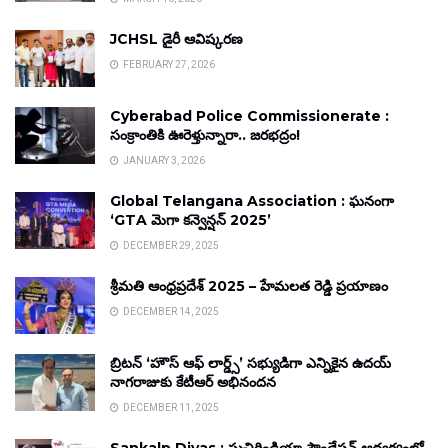
JCHSL డైరీ ఆవిష్కరణ
FEBRUARY 27, 2026
Cyberabad Police Commissionerate :
సంక్రాంతికి ఊరెళ్తున్నారా.. జరభద్రం!
JANUARY 3, 2026
Global Telangana Association : ఘనంగా
‘GTA మెగా కన్వెన్షన్ 2025’
DECEMBER 29, 2025
శ్రీమతి ఆంధ్రప్రదేశ్ 2025 – హేమలత రెడ్డి ప్రయాణం
DECEMBER 14, 2025
బ్రిటన్ ‘హౌస్ ఆఫ్ లార్డ్స్’ సభ్యుడిగా ఎన్నికైన ఉదయ్
నాగరాజుకు కేటీఆర్ అభినందన
DECEMBER 11, 2025