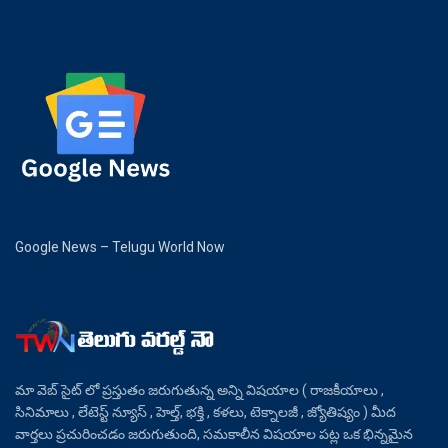
Google News – Telugu World Now
మా వెబ్ సైట్ లో ప్రస్తుతం జరుగుతున్న అన్ని విషయాల ( రాజకీయాలు ,
సినిమాలు , లేటెస్ట్ న్యూస్ , హెల్త్, భక్తి , కళలు, టెక్నాలజీ , జ్యోతిష్యం ) మీద
వార్తలు ప్రచురించడం జరుగుతుంది, సమకాలీన విషయాల పట్ల ఒక భిన్నమైన