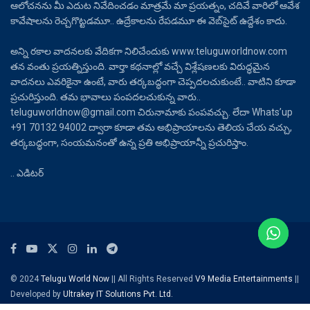
ఆలోచనను మీ ఎదుట నివేదించడం మాత్రమే మా ప్రయత్నం, చదివే వారిలో ఆవేశ
కావేషాలను రెచ్చగొట్టడమూ.. ఉద్రేకాలను రేపడమూ ఈ వెబ్‌సైట్ ఉద్దేశం కాదు.
అన్ని రకాల వాదనలకు వేదికగా నిలిచేందుకు www.teluguworldnow.com
తన వంతు ప్రయత్నిస్తుంది. వార్తా కథనాల్లో వచ్చే విశ్లేషణలకు విరుద్ధమైన
వాదనలు ఎవరికైనా ఉంటే, వారు తర్కబద్ధంగా చెప్పదలచుకుంటే.. వాటిని కూడా
ప్రచురిస్తుంది. తమ భావాలు పంపదలచుకున్న వారు..
teluguworldnow@gmail.com చిరునామాకు పంపవచ్చు. లేదా Whats’up
+91 70132 94002 ద్వారా కూడా తమ అభిప్రాయాలను తెలియ చేయ వచ్చు,
తర్కబద్ధంగా, సంయమనంతో ఉన్న ప్రతి అభిప్రాయాన్నీ ప్రచురిస్తాం.
.. ఎడిటర్
© 2024
Telugu World Now
|| All Rights Reserved
V9 Media Entertainments
||
Developed by
Ultrakey IT Solutions Pvt. Ltd.