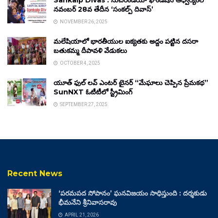
Sankalp Divas : సుచిరిండియా ఫౌండేషన్ ఆధ్వర్యంలో
నవంబర్ 28వ తేదీన ‘సంకల్ప్ దివాస్’
NOVEMBER 26, 2025
మలేషియాలో భారతీయుల ఐక్యతకు అద్దం పట్టిన దసరా
బతుకమ్మ దీపావళి వేడుకలు
OCTOBER 4, 2025
యూత్ ఫుల్ లవ్ ఎంటర్ టైనర్ “మేఘాలు చెప్పిన ప్రేమకథ”
SunNXT ఓటీటీలో స్ట్రీమింగ్
SEPTEMBER 27, 2025
Recent News
‘పరమపద సోపానం’ ఘనవిజయం సాధిస్తుంది : దర్శకుడు
భీమనేని శ్రీనివాసరావు
APRIL 21, 2026