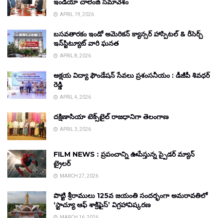
ఇండియా చాలెంజ్ సమావేశం
APRIL 19, 2026
బసవతారకం ఇండో అమెరికన్ క్యాన్సర్ హాస్పిటల్ & రీసెర్చ్
ఇన్‌స్టిట్యూట్ వారి ఘనత
APRIL 8, 2026
అక్షయ విద్యా ఫౌండేషన్ సేవలు ప్రశంసనీయం : డీజీపీ శివధర్
రెడ్డి
APRIL 4, 2026
దక్షిణాసియా టెక్స్‌టైల్ రాజధానిగా తెలంగాణ
APRIL 3, 2026
FILM NEWS : ప్రపంచాన్ని ఊపేస్తున్న స్పైడర్ మ్యాన్
ట్రైలర్
MARCH 27, 2026
పొట్టి శ్రీరాములు 125వ జయంతి సందర్భంగా అమరావతిలో
‘స్టాచ్యూ ఆఫ్ శాక్రిఫైస్’ విగ్రహావిష్కరణ
MARCH 16, 2026