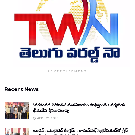
ADVERTISEMENT
Recent News
‘పరమపద సోపానం’ ఘనవిజయం సాధిస్తుంది : దర్శకుడు
భీమనేని శ్రీనివాసరావు
APRIL 21, 2026
లండన్, యునైటెడ్ కింగ్డమ్ : కామన్‌వెల్త్ సెక్రటేరియట్‌తో గ్రీన్