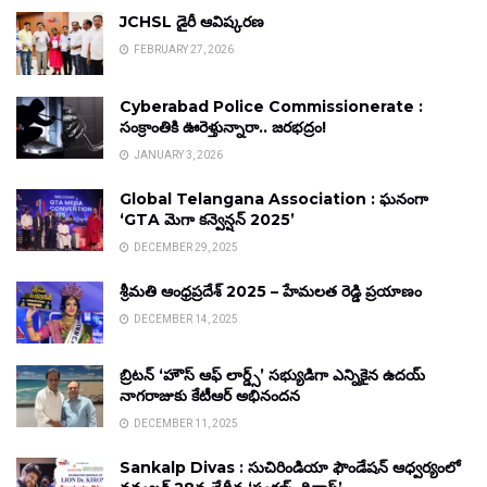
JCHSL డైరీ ఆవిష్కరణ
FEBRUARY 27, 2026
Cyberabad Police Commissionerate :
సంక్రాంతికి ఊరెళ్తున్నారా.. జరభద్రం!
JANUARY 3, 2026
Global Telangana Association : ఘనంగా
‘GTA మెగా కన్వెన్షన్ 2025’
DECEMBER 29, 2025
శ్రీమతి ఆంధ్రప్రదేశ్ 2025 – హేమలత రెడ్డి ప్రయాణం
DECEMBER 14, 2025
బ్రిటన్ ‘హౌస్ ఆఫ్ లార్డ్స్’ సభ్యుడిగా ఎన్నికైన ఉదయ్
నాగరాజుకు కేటీఆర్ అభినందన
DECEMBER 11, 2025
Sankalp Divas : సుచిరిండియా ఫౌండేషన్ ఆధ్వర్యంలో