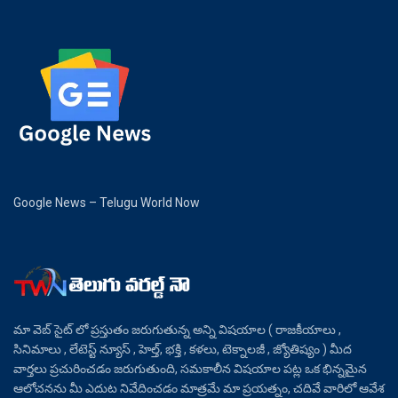
Google News – Telugu World Now
మా వెబ్ సైట్ లో ప్రస్తుతం జరుగుతున్న అన్ని విషయాల ( రాజకీయాలు ,
సినిమాలు , లేటెస్ట్ న్యూస్ , హెల్త్, భక్తి , కళలు, టెక్నాలజీ , జ్యోతిష్యం ) మీద
వార్తలు ప్రచురించడం జరుగుతుంది, సమకాలీన విషయాల పట్ల ఒక భిన్నమైన
ఆలోచనను మీ ఎదుట నివేదించడం మాత్రమే మా ప్రయత్నం, చదివే వారిలో ఆవేశ