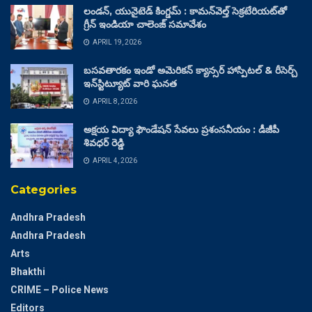
లండన్, యునైటెడ్ కింగ్డమ్ : కామన్‌వెల్త్ సెక్రటేరియట్‌తో
గ్రీన్ ఇండియా చాలెంజ్ సమావేశం
APRIL 19, 2026
బసవతారకం ఇండో అమెరికన్ క్యాన్సర్ హాస్పిటల్ & రీసెర్చ్
ఇన్‌స్టిట్యూట్ వారి ఘనత
APRIL 8, 2026
అక్షయ విద్యా ఫౌండేషన్ సేవలు ప్రశంసనీయం : డీజీపీ
శివధర్ రెడ్డి
APRIL 4, 2026
Categories
Andhra Pradesh
Andhra Pradesh
Arts
Bhakthi
CRIME – Police News
Editors