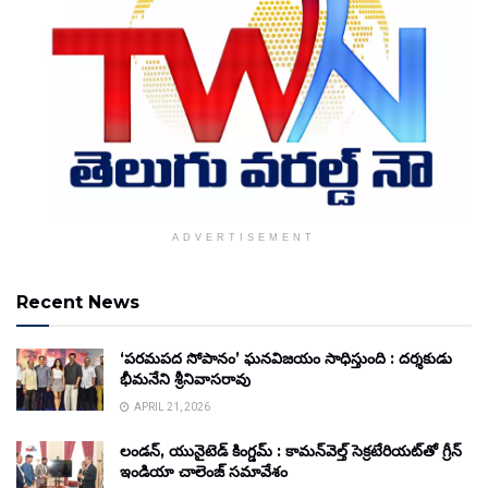
ADVERTISEMENT
Recent News
‘పరమపద సోపానం’ ఘనవిజయం సాధిస్తుంది : దర్శకుడు
భీమనేని శ్రీనివాసరావు
APRIL 21, 2026
లండన్, యునైటెడ్ కింగ్డమ్ : కామన్‌వెల్త్ సెక్రటేరియట్‌తో గ్రీన్
ఇండియా చాలెంజ్ సమావేశం