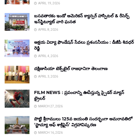
APRIL 19, 2026
బసవతారకం ఇండో అమెరికన్ క్యాన్సర్ హాస్పిటల్ & రీసెర్చ్
ఇన్‌స్టిట్యూట్ వారి ఘనత
APRIL 8, 2026
అక్షయ విద్యా ఫౌండేషన్ సేవలు ప్రశంసనీయం : డీజీపీ శివధర్
రెడ్డి
APRIL 4, 2026
దక్షిణాసియా టెక్స్‌టైల్ రాజధానిగా తెలంగాణ
APRIL 3, 2026
FILM NEWS : ప్రపంచాన్ని ఊపేస్తున్న స్పైడర్ మ్యాన్
ట్రైలర్
MARCH 27, 2026
పొట్టి శ్రీరాములు 125వ జయంతి సందర్భంగా అమరావతిలో
‘స్టాచ్యూ ఆఫ్ శాక్రిఫైస్’ విగ్రహావిష్కరణ
MARCH 16, 2026