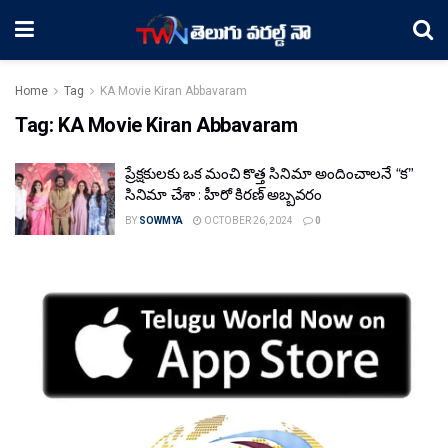
Home
Tag
KA Movie Kiran Abbavaram
Tag:
KA Movie Kiran Abbavaram
ప్రేక్షకులకు ఒక మంచి కొత్త సినిమా అందించాలనే “క”
సినిమా చేశా : హీరో కిరణ్ అబ్బవరం
BY
SOWMYA
OCTOBER 26, 2024
0