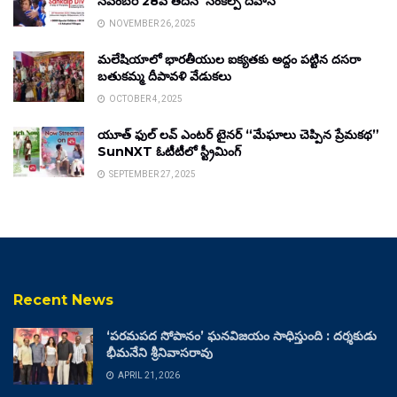
నవంబర్ 28వ తేదీన ‘సంకల్ప్ దివాస్’
NOVEMBER 26, 2025
మలేషియాలో భారతీయుల ఐక్యతకు అద్దం పట్టిన దసరా
బతుకమ్మ దీపావళి వేడుకలు
OCTOBER 4, 2025
యూత్ ఫుల్ లవ్ ఎంటర్ టైనర్ “మేఘాలు చెప్పిన ప్రేమకథ”
SunNXT ఓటీటీలో స్ట్రీమింగ్
SEPTEMBER 27, 2025
Recent News
‘పరమపద సోపానం’ ఘనవిజయం సాధిస్తుంది : దర్శకుడు
భీమనేని శ్రీనివాసరావు
APRIL 21, 2026