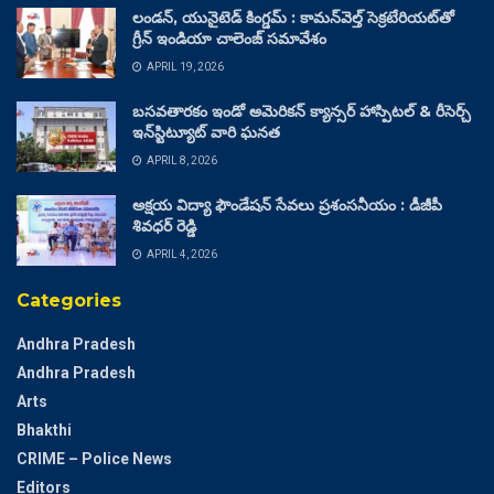
లండన్, యునైటెడ్ కింగ్డమ్ : కామన్‌వెల్త్ సెక్రటేరియట్‌తో
గ్రీన్ ఇండియా చాలెంజ్ సమావేశం
APRIL 19, 2026
బసవతారకం ఇండో అమెరికన్ క్యాన్సర్ హాస్పిటల్ & రీసెర్చ్
ఇన్‌స్టిట్యూట్ వారి ఘనత
APRIL 8, 2026
అక్షయ విద్యా ఫౌండేషన్ సేవలు ప్రశంసనీయం : డీజీపీ
శివధర్ రెడ్డి
APRIL 4, 2026
Categories
Andhra Pradesh
Andhra Pradesh
Arts
Bhakthi
CRIME – Police News
Editors