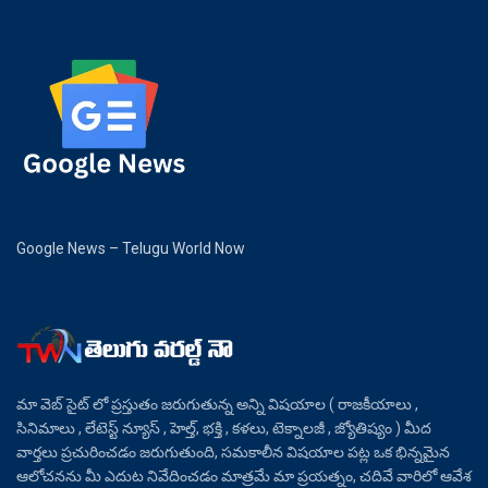
Google News – Telugu World Now
మా వెబ్ సైట్ లో ప్రస్తుతం జరుగుతున్న అన్ని విషయాల ( రాజకీయాలు ,
సినిమాలు , లేటెస్ట్ న్యూస్ , హెల్త్, భక్తి , కళలు, టెక్నాలజీ , జ్యోతిష్యం ) మీద
వార్తలు ప్రచురించడం జరుగుతుంది, సమకాలీన విషయాల పట్ల ఒక భిన్నమైన
ఆలోచనను మీ ఎదుట నివేదించడం మాత్రమే మా ప్రయత్నం, చదివే వారిలో ఆవేశ