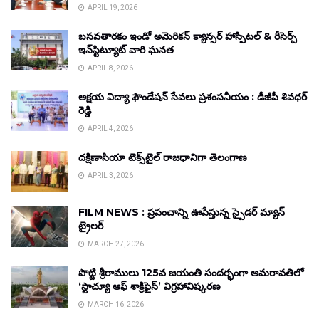
APRIL 19, 2026
బసవతారకం ఇండో అమెరికన్ క్యాన్సర్ హాస్పిటల్ & రీసెర్చ్
ఇన్‌స్టిట్యూట్ వారి ఘనత
APRIL 8, 2026
అక్షయ విద్యా ఫౌండేషన్ సేవలు ప్రశంసనీయం : డీజీపీ శివధర్
రెడ్డి
APRIL 4, 2026
దక్షిణాసియా టెక్స్‌టైల్ రాజధానిగా తెలంగాణ
APRIL 3, 2026
FILM NEWS : ప్రపంచాన్ని ఊపేస్తున్న స్పైడర్ మ్యాన్
ట్రైలర్
MARCH 27, 2026
పొట్టి శ్రీరాములు 125వ జయంతి సందర్భంగా అమరావతిలో
‘స్టాచ్యూ ఆఫ్ శాక్రిఫైస్’ విగ్రహావిష్కరణ
MARCH 16, 2026