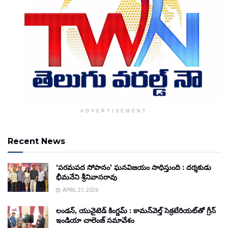
ADVERTISEMENT
Recent News
‘పరమపద సోపానం’ ఘనవిజయం సాధిస్తుంది : దర్శకుడు
భీమనేని శ్రీనివాసరావు
APRIL 21, 2026
లండన్, యునైటెడ్ కింగ్డమ్ : కామన్‌వెల్త్ సెక్రటేరియట్‌తో గ్రీన్
ఇండియా చాలెంజ్ సమావేశం