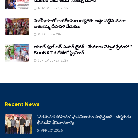
నవంబర్ 28వ తేదీన ‘సంకల్ప్ దివాస్’
NOVEMBER 26, 2025
మలేషియాలో భారతీయుల ఐక్యతకు అద్దం పట్టిన దసరా
బతుకమ్మ దీపావళి వేడుకలు
OCTOBER 4, 2025
యూత్ ఫుల్ లవ్ ఎంటర్ టైనర్ “మేఘాలు చెప్పిన ప్రేమకథ”
SunNXT ఓటీటీలో స్ట్రీమింగ్
SEPTEMBER 27, 2025
Recent News
‘పరమపద సోపానం’ ఘనవిజయం సాధిస్తుంది : దర్శకుడు
భీమనేని శ్రీనివాసరావు
APRIL 21, 2026