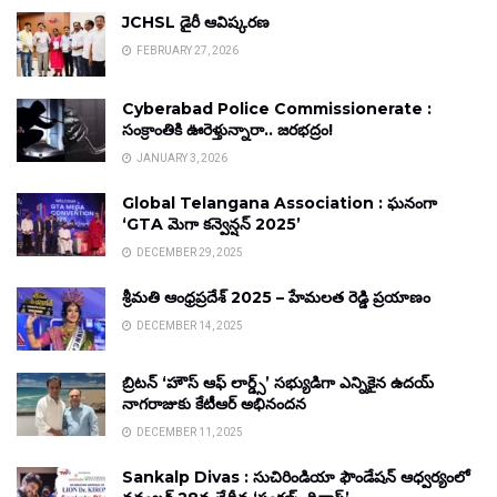
JCHSL డైరీ ఆవిష్కరణ
FEBRUARY 27, 2026
Cyberabad Police Commissionerate :
సంక్రాంతికి ఊరెళ్తున్నారా.. జరభద్రం!
JANUARY 3, 2026
Global Telangana Association : ఘనంగా
‘GTA మెగా కన్వెన్షన్ 2025’
DECEMBER 29, 2025
శ్రీమతి ఆంధ్రప్రదేశ్ 2025 – హేమలత రెడ్డి ప్రయాణం
DECEMBER 14, 2025
బ్రిటన్ ‘హౌస్ ఆఫ్ లార్డ్స్’ సభ్యుడిగా ఎన్నికైన ఉదయ్
నాగరాజుకు కేటీఆర్ అభినందన
DECEMBER 11, 2025
Sankalp Divas : సుచిరిండియా ఫౌండేషన్ ఆధ్వర్యంలో