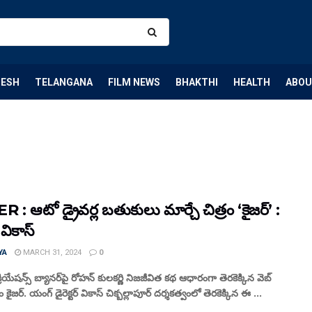
DESH
TELANGANA
FILM NEWS
BHAKTHI
HEALTH
ABOU
 : ఆటో డ్రైవర్ల బతుకులు మార్చే చిత్రం ‘కైజర్’ :
్ వికాస్
YA
MARCH 31, 2024
0
ియేషన్స్ బ్యానర్‌పై రోహన్ కులకర్ణి నిజజీవిత కథ ఆధారంగా తెరకెక్కిన వెబ్
రం కైజర్. యంగ్ డైరెక్టర్ వికాస్ చిక్బల్లాపూర్ దర్శకత్వంలో తెరకెక్కిన ఈ ...