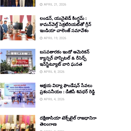
APRIL 21, 2026
లండన్, యునైటెడ్ కింగ్డమ్ :
కామన్‌వెల్త్ సెక్రటేరియట్‌తో గ్రీన్
ఇండియా చాలెంజ్ సమావేశం
APRIL 19, 2026
బసవతారకం ఇండో అమెరికన్
క్యాన్సర్ హాస్పిటల్ & రీసెర్చ్
ఇన్‌స్టిట్యూట్ వారి ఘనత
APRIL 8, 2026
అక్షయ విద్యా ఫౌండేషన్ సేవలు
ప్రశంసనీయం : డీజీపీ శివధర్ రెడ్డి
APRIL 4, 2026
దక్షిణాసియా టెక్స్‌టైల్ రాజధానిగా
తెలంగాణ