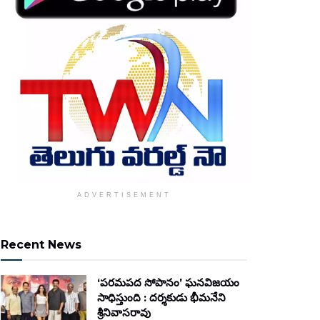
ADVERTISEMENT
Recent News
‘పరమపద సోపానం’ ఘనవిజయం
సాధిస్తుంది : దర్శకుడు భీమనేని
శ్రీనివాసరావు