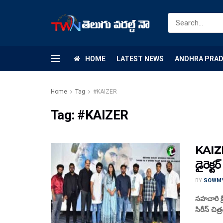
HOME
LATEST NEWS
ANDHRA PRA
Home
Tag
#KAIZER
Tag:
#KAIZER
KAIZER
డైరెక్టర
BY
SOWM
సహచారి క్ర
సిరీస్ చిత్