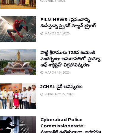
APRIL 3, 2026
FILM NEWS : ప్రపంచాన్ని
ఊపేస్తున్న స్పైడర్ మ్యాన్ ట్రైలర్
MARCH 27, 2026
పొట్టి శ్రీరాములు 125వ జయంతి
సందర్భంగా అమరావతిలో ‘స్టాచ్యూ
ఆఫ్ శాక్రిఫైస్’ విగ్రహావిష్కరణ
MARCH 16, 2026
JCHSL డైరీ ఆవిష్కరణ
FEBRUARY 27, 2026
Cyberabad Police
Commissionerate :
సంక్రాంతికి ఊరెళ్తున్నారా.. జరభద్రం!