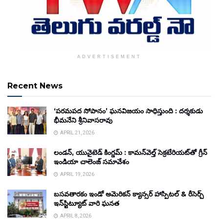
ADVERTISEMENT
Recent News
‘పరమపద సోపానం’ ఘనవిజయం సాధిస్తుంది : దర్శకుడు
భీమనేని శ్రీనివాసరావు
APRIL 21, 2026
లండన్, యునైటెడ్ కింగ్డమ్ : కామన్‌వెల్త్ సెక్రటేరియట్‌తో గ్రీన్
ఇండియా చాలెంజ్ సమావేశం
APRIL 19, 2026
బసవతారకం ఇండో అమెరికన్ క్యాన్సర్ హాస్పిటల్ & రీసెర్చ్
ఇన్‌స్టిట్యూట్ వారి ఘనత
APRIL 8, 2026