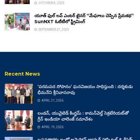
OCTOBER 4, 2025
యూత్ ఫుల్ లవ్ ఎంటర్ టైనర్ “మేఘాలు చెప్పిన ప్రేమకథ”
SunNXT ఓటీటీలో స్ట్రీమింగ్
SEPTEMBER 27, 2025
Recent News
‘పరమపద సోపానం’ ఘనవిజయం సాధిస్తుంది : దర్శకుడు
భీమనేని శ్రీనివాసరావు
APRIL 21, 2026
లండన్, యునైటెడ్ కింగ్డమ్ : కామన్‌వెల్త్ సెక్రటేరియట్‌తో
గ్రీన్ ఇండియా చాలెంజ్ సమావేశం
APRIL 19, 2026
బసవతారకం ఇండో అమెరికన్ క్యాన్సర్ హాస్పిటల్ & రీసెర్చ్