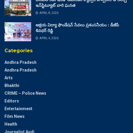
ఇన్‌స్టిట్యూట్ వారి ఘనత
APRIL 8, 2026
అక్షయ విద్యా ఫౌండేషన్ సేవలు ప్రశంసనీయం : డీజీపీ
శివధర్ రెడ్డి
APRIL 4, 2026
Categories
Andhra Pradesh
Andhra Pradesh
Arts
Bhakthi
CRIME – Police News
Editors
Entertainment
Film News
Health
Journalist Audi