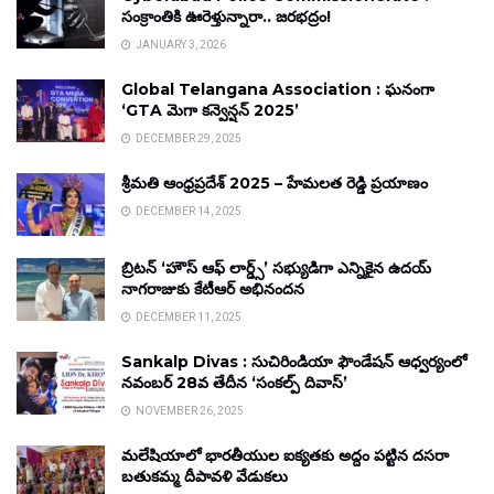
సంక్రాంతికి ఊరెళ్తున్నారా.. జరభద్రం!
JANUARY 3, 2026
Global Telangana Association : ఘనంగా
‘GTA మెగా కన్వెన్షన్ 2025’
DECEMBER 29, 2025
శ్రీమతి ఆంధ్రప్రదేశ్ 2025 – హేమలత రెడ్డి ప్రయాణం
DECEMBER 14, 2025
బ్రిటన్ ‘హౌస్ ఆఫ్ లార్డ్స్’ సభ్యుడిగా ఎన్నికైన ఉదయ్
నాగరాజుకు కేటీఆర్ అభినందన
DECEMBER 11, 2025
Sankalp Divas : సుచిరిండియా ఫౌండేషన్ ఆధ్వర్యంలో
నవంబర్ 28వ తేదీన ‘సంకల్ప్ దివాస్’
NOVEMBER 26, 2025
మలేషియాలో భారతీయుల ఐక్యతకు అద్దం పట్టిన దసరా
బతుకమ్మ దీపావళి వేడుకలు