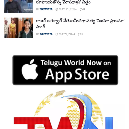
రూపొందుతోన్న ‘మోస‌గాళ్లు’ చిత్రం.
BY
SOWMYA
MAY 11, 2024
0
కాజల్ అగర్వాల్ చేతులమీదగా సత్య ‘నిజమా ప్రాణమా’
సాంగ్
BY
SOWMYA
MAY 9, 2024
0