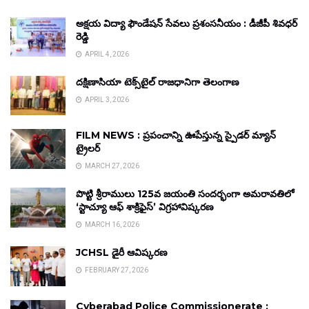
అక్షయ విద్యా ఫౌండేషన్ సేవలు ప్రశంసనీయం : డీజీపీ శివధర్
రెడ్డి
APRIL 4, 2026
దక్షిణాసియా టెక్స్‌టైల్ రాజధానిగా తెలంగాణ
APRIL 3, 2026
FILM NEWS : ప్రపంచాన్ని ఊపేస్తున్న స్పైడర్ మ్యాన్
ట్రైలర్
MARCH 27, 2026
పొట్టి శ్రీరాములు 125వ జయంతి సందర్భంగా అమరావతిలో
‘స్టాచ్యూ ఆఫ్ శాక్రిఫైస్’ విగ్రహావిష్కరణ
MARCH 16, 2026
JCHSL డైరీ ఆవిష్కరణ
FEBRUARY 27, 2026
Cyberabad Police Commissionerate :