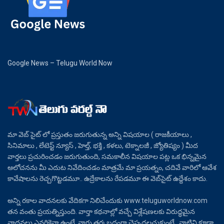
Google News – Telugu World Now
మా వెబ్ సైట్ లో ప్రస్తుతం జరుగుతున్న అన్ని విషయాల ( రాజకీయాలు ,
సినిమాలు , లేటెస్ట్ న్యూస్ , హెల్త్, భక్తి , కళలు, టెక్నాలజీ , జ్యోతిష్యం ) మీద
వార్తలు ప్రచురించడం జరుగుతుంది, సమకాలీన విషయాల పట్ల ఒక భిన్నమైన
ఆలోచనను మీ ఎదుట నివేదించడం మాత్రమే మా ప్రయత్నం, చదివే వారిలో ఆవేశ
కావేషాలను రెచ్చగొట్టడమూ.. ఉద్రేకాలను రేపడమూ ఈ వెబ్‌సైట్ ఉద్దేశం కాదు.
అన్ని రకాల వాదనలకు వేదికగా నిలిచేందుకు www.teluguworldnow.com
తన వంతు ప్రయత్నిస్తుంది. వార్తా కథనాల్లో వచ్చే విశ్లేషణలకు విరుద్ధమైన
వాదనలు ఎవరికైనా ఉంటే, వారు తర్కబద్ధంగా చెప్పదలచుకుంటే.. వాటిని కూడా