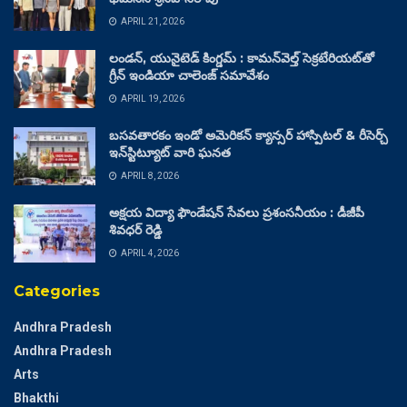
APRIL 21, 2026
లండన్, యునైటెడ్ కింగ్డమ్ : కామన్‌వెల్త్ సెక్రటేరియట్‌తో
గ్రీన్ ఇండియా చాలెంజ్ సమావేశం
APRIL 19, 2026
బసవతారకం ఇండో అమెరికన్ క్యాన్సర్ హాస్పిటల్ & రీసెర్చ్
ఇన్‌స్టిట్యూట్ వారి ఘనత
APRIL 8, 2026
అక్షయ విద్యా ఫౌండేషన్ సేవలు ప్రశంసనీయం : డీజీపీ
శివధర్ రెడ్డి
APRIL 4, 2026
Categories
Andhra Pradesh
Andhra Pradesh
Arts
Bhakthi