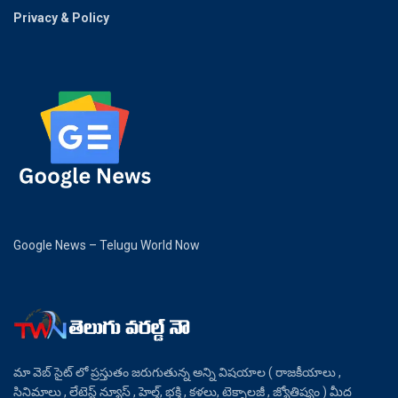
Privacy & Policy
Google News – Telugu World Now
మా వెబ్ సైట్ లో ప్రస్తుతం జరుగుతున్న అన్ని విషయాల ( రాజకీయాలు ,
సినిమాలు , లేటెస్ట్ న్యూస్ , హెల్త్, భక్తి , కళలు, టెక్నాలజీ , జ్యోతిష్యం ) మీద