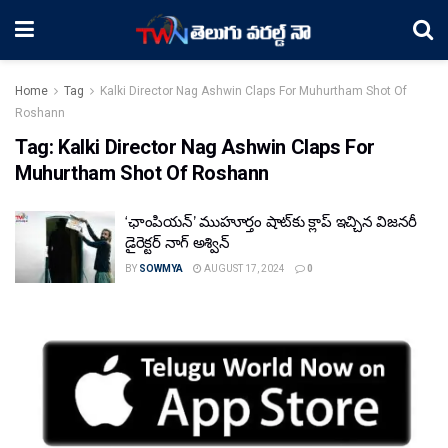
Home
Tag
Kalki Director Nag Ashwin Claps For Muhurtham Shot Of
Roshann
Tag:
Kalki Director Nag Ashwin Claps For
Muhurtham Shot Of Roshann
‘ఛాంపియన్‌’ ముహూర్తం షాట్‌కు క్లాప్ ఇచ్చిన విజనరీ
డైరెక్టర్ నాగ్ అశ్విన్
BY
SOWMYA
AUGUST 17, 2024
0