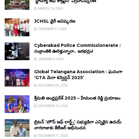
‘స్టాచ్యూ ఆఫ్ శాక్రిఫైస్’ విగ్రహావిష్కరణ
MARCH 16, 2026
JCHSL డైరీ ఆవిష్కరణ
FEBRUARY 27, 2026
Cyberabad Police Commissionerate :
సంక్రాంతికి ఊరెళ్తున్నారా.. జరభద్రం!
JANUARY 3, 2026
Global Telangana Association : ఘనంగా
‘GTA మెగా కన్వెన్షన్ 2025’
DECEMBER 29, 2025
శ్రీమతి ఆంధ్రప్రదేశ్ 2025 – హేమలత రెడ్డి ప్రయాణం
DECEMBER 14, 2025
బ్రిటన్ ‘హౌస్ ఆఫ్ లార్డ్స్’ సభ్యుడిగా ఎన్నికైన ఉదయ్
నాగరాజుకు కేటీఆర్ అభినందన
DECEMBER 11, 2025