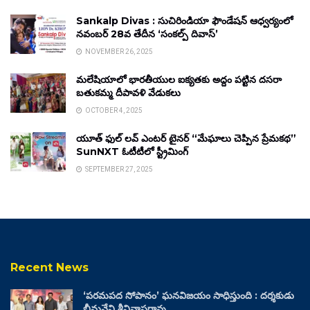
Sankalp Divas : సుచిరిండియా ఫౌండేషన్ ఆధ్వర్యంలో
నవంబర్ 28వ తేదీన ‘సంకల్ప్ దివాస్’
NOVEMBER 26, 2025
మలేషియాలో భారతీయుల ఐక్యతకు అద్దం పట్టిన దసరా
బతుకమ్మ దీపావళి వేడుకలు
OCTOBER 4, 2025
యూత్ ఫుల్ లవ్ ఎంటర్ టైనర్ “మేఘాలు చెప్పిన ప్రేమకథ”
SunNXT ఓటీటీలో స్ట్రీమింగ్
SEPTEMBER 27, 2025
Recent News
‘పరమపద సోపానం’ ఘనవిజయం సాధిస్తుంది : దర్శకుడు
భీమనేని శ్రీనివాసరావు