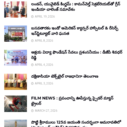
లండన్, యునైటెడ్ కింగ్డమ్ : కామన్‌వెల్త్ సెక్రటేరియట్‌తో గ్రీన్
ఇండియా చాలెంజ్ సమావేశం
APRIL 19, 2026
బసవతారకం ఇండో అమెరికన్ క్యాన్సర్ హాస్పిటల్ & రీసెర్చ్
ఇన్‌స్టిట్యూట్ వారి ఘనత
APRIL 8, 2026
అక్షయ విద్యా ఫౌండేషన్ సేవలు ప్రశంసనీయం : డీజీపీ శివధర్
రెడ్డి
APRIL 4, 2026
దక్షిణాసియా టెక్స్‌టైల్ రాజధానిగా తెలంగాణ
APRIL 3, 2026
FILM NEWS : ప్రపంచాన్ని ఊపేస్తున్న స్పైడర్ మ్యాన్
ట్రైలర్
MARCH 27, 2026
పొట్టి శ్రీరాములు 125వ జయంతి సందర్భంగా అమరావతిలో