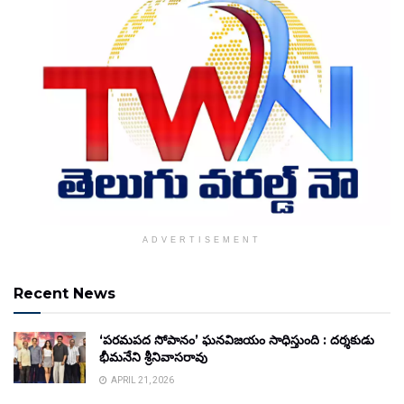
ADVERTISEMENT
Recent News
‘పరమపద సోపానం’ ఘనవిజయం సాధిస్తుంది : దర్శకుడు
భీమనేని శ్రీనివాసరావు
APRIL 21, 2026