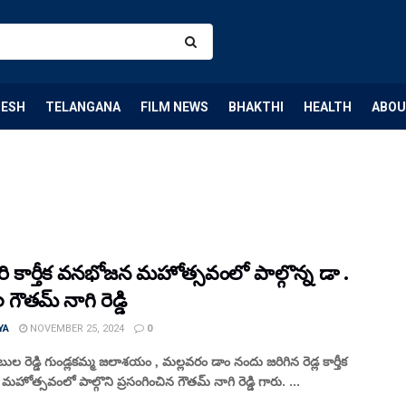
DESH
TELANGANA
FILM NEWS
BHAKTHI
HEALTH
ABOU
 గారి కార్తీక వనభోజన మహోత్సవంలో పాల్గొన్న డా .
గౌతమ్ నాగి రెడ్డి
YA
NOVEMBER 25, 2024
0
ల రెడ్డి గుండ్లకమ్మ జలాశయం , మల్లవరం డాం నందు జరిగిన రెడ్ల కార్తీక
ోత్సవంలో పాల్గొని ప్రసంగించిన గౌతమ్ నాగి రెడ్డి గారు. ...