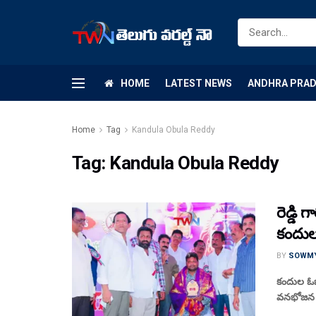
HOME
LATEST NEWS
ANDHRA PRA
Home
Tag
Kandula Obula Reddy
Tag:
Kandula Obula Reddy
రెడ్డి
కందుల 
BY
SOWM
కందుల ఓబు
వనభోజన మహ