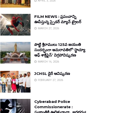
APRIL 3, 2026
FILM NEWS : ప్రపంచాన్ని
ఊపేస్తున్న స్పైడర్ మ్యాన్ ట్రైలర్
MARCH 27, 2026
పొట్టి శ్రీరాములు 125వ జయంతి
సందర్భంగా అమరావతిలో ‘స్టాచ్యూ
ఆఫ్ శాక్రిఫైస్’ విగ్రహావిష్కరణ
MARCH 16, 2026
JCHSL డైరీ ఆవిష్కరణ
FEBRUARY 27, 2026
Cyberabad Police
Commissionerate :
సంక్రాంతికి ఊరెళ్తున్నారా.. జరభద్రం!