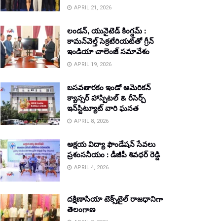
APRIL 21, 2026
లండన్, యునైటెడ్ కింగ్డమ్ :
కామన్‌వెల్త్ సెక్రటేరియట్‌తో గ్రీన్
ఇండియా చాలెంజ్ సమావేశం
APRIL 19, 2026
బసవతారకం ఇండో అమెరికన్
క్యాన్సర్ హాస్పిటల్ & రీసెర్చ్
ఇన్‌స్టిట్యూట్ వారి ఘనత
APRIL 8, 2026
అక్షయ విద్యా ఫౌండేషన్ సేవలు
ప్రశంసనీయం : డీజీపీ శివధర్ రెడ్డి
APRIL 4, 2026
దక్షిణాసియా టెక్స్‌టైల్ రాజధానిగా
తెలంగాణ