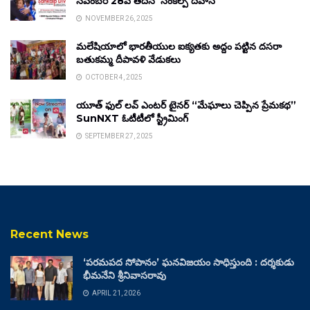
నవంబర్ 28వ తేదీన ‘సంకల్ప్ దివాస్’
NOVEMBER 26, 2025
మలేషియాలో భారతీయుల ఐక్యతకు అద్దం పట్టిన దసరా
బతుకమ్మ దీపావళి వేడుకలు
OCTOBER 4, 2025
యూత్ ఫుల్ లవ్ ఎంటర్ టైనర్ “మేఘాలు చెప్పిన ప్రేమకథ”
SunNXT ఓటీటీలో స్ట్రీమింగ్
SEPTEMBER 27, 2025
Recent News
‘పరమపద సోపానం’ ఘనవిజయం సాధిస్తుంది : దర్శకుడు
భీమనేని శ్రీనివాసరావు
APRIL 21, 2026