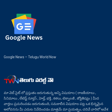
Google News – Telugu World Now
మా వెబ్ సైట్ లో ప్రస్తుతం జరుగుతున్న అన్ని విషయాల ( రాజకీయాలు ,
సినిమాలు , లేటెస్ట్ న్యూస్ , హెల్త్, భక్తి , కళలు, టెక్నాలజీ , జ్యోతిష్యం ) మీద
వార్తలు ప్రచురించడం జరుగుతుంది, సమకాలీన విషయాల పట్ల ఒక భిన్నమైన
ఆలోచనను మీ ఎదుట నివేదించడం మాత్రమే మా ప్రయత్నం, చదివే వారిలో ఆవేశ