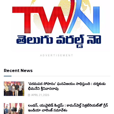
ADVERTISEMENT
Recent News
‘పరమపద సోపానం’ ఘనవిజయం సాధిస్తుంది : దర్శకుడు
భీమనేని శ్రీనివాసరావు
APRIL 21, 2026
లండన్, యునైటెడ్ కింగ్డమ్ : కామన్‌వెల్త్ సెక్రటేరియట్‌తో గ్రీన్
ఇండియా చాలెంజ్ సమావేశం