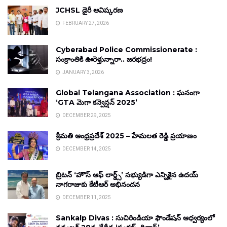
JCHSL డైరీ ఆవిష్కరణ
FEBRUARY 27, 2026
Cyberabad Police Commissionerate :
సంక్రాంతికి ఊరెళ్తున్నారా.. జరభద్రం!
JANUARY 3, 2026
Global Telangana Association : ఘనంగా
‘GTA మెగా కన్వెన్షన్ 2025’
DECEMBER 29, 2025
శ్రీమతి ఆంధ్రప్రదేశ్ 2025 – హేమలత రెడ్డి ప్రయాణం
DECEMBER 14, 2025
బ్రిటన్ ‘హౌస్ ఆఫ్ లార్డ్స్’ సభ్యుడిగా ఎన్నికైన ఉదయ్
నాగరాజుకు కేటీఆర్ అభినందన
DECEMBER 11, 2025
Sankalp Divas : సుచిరిండియా ఫౌండేషన్ ఆధ్వర్యంలో