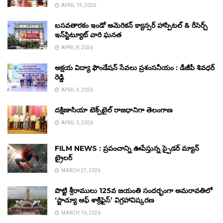
APRIL 19, 2026
బసవతారకం ఇండో అమెరికన్ క్యాన్సర్ హాస్పిటల్ & రీసెర్చ్
ఇన్‌స్టిట్యూట్ వారి ఘనత
APRIL 8, 2026
అక్షయ విద్యా ఫౌండేషన్ సేవలు ప్రశంసనీయం : డీజీపీ శివధర్
రెడ్డి
APRIL 4, 2026
దక్షిణాసియా టెక్స్‌టైల్ రాజధానిగా తెలంగాణ
APRIL 3, 2026
FILM NEWS : ప్రపంచాన్ని ఊపేస్తున్న స్పైడర్ మ్యాన్
ట్రైలర్
MARCH 27, 2026
పొట్టి శ్రీరాములు 125వ జయంతి సందర్భంగా అమరావతిలో
‘స్టాచ్యూ ఆఫ్ శాక్రిఫైస్’ విగ్రహావిష్కరణ
MARCH 16, 2026