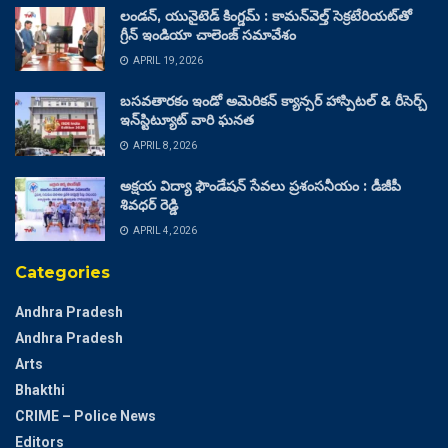
లండన్, యునైటెడ్ కింగ్డమ్ : కామన్‌వెల్త్ సెక్రటేరియట్‌తో
గ్రీన్ ఇండియా చాలెంజ్ సమావేశం
APRIL 19, 2026
బసవతారకం ఇండో అమెరికన్ క్యాన్సర్ హాస్పిటల్ & రీసెర్చ్
ఇన్‌స్టిట్యూట్ వారి ఘనత
APRIL 8, 2026
అక్షయ విద్యా ఫౌండేషన్ సేవలు ప్రశంసనీయం : డీజీపీ
శివధర్ రెడ్డి
APRIL 4, 2026
Categories
Andhra Pradesh
Andhra Pradesh
Arts
Bhakthi
CRIME – Police News
Editors