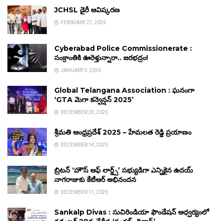
JCHSL డైరీ ఆవిష్కరణ
FEBRUARY 27, 2026
Cyberabad Police Commissionerate :
సంక్రాంతికి ఊరెళ్తున్నారా.. జరభద్రం!
JANUARY 3, 2026
Global Telangana Association : ఘనంగా
‘GTA మెగా కన్వెన్షన్ 2025’
DECEMBER 29, 2025
శ్రీమతి ఆంధ్రప్రదేశ్ 2025 – హేమలత రెడ్డి ప్రయాణం
DECEMBER 14, 2025
బ్రిటన్ ‘హౌస్ ఆఫ్ లార్డ్స్’ సభ్యుడిగా ఎన్నికైన ఉదయ్
నాగరాజుకు కేటీఆర్ అభినందన
DECEMBER 11, 2025
Sankalp Divas : సుచిరిండియా ఫౌండేషన్ ఆధ్వర్యంలో