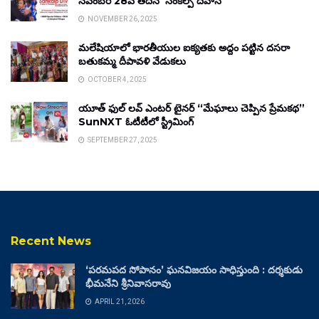
నవంబర్ 28వ తేదీన ‘సంకల్ప్ దివాస్’
NOVEMBER 26, 2025
మలేషియాలో భారతీయుల ఐక్యతకు అద్దం పట్టిన దసరా
బతుకమ్మ దీపావళి వేడుకలు
OCTOBER 4, 2025
యూత్ ఫుల్ లవ్ ఎంటర్ టైనర్ “మేఘాలు చెప్పిన ప్రేమకథ”
SunNXT ఓటీటీలో స్ట్రీమింగ్
SEPTEMBER 27, 2025
Recent News
‘పరమపద సోపానం’ ఘనవిజయం సాధిస్తుంది : దర్శకుడు
భీమనేని శ్రీనివాసరావు
APRIL 21, 2026