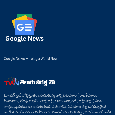
Google News – Telugu World Now
మా వెబ్ సైట్ లో ప్రస్తుతం జరుగుతున్న అన్ని విషయాల ( రాజకీయాలు ,
సినిమాలు , లేటెస్ట్ న్యూస్ , హెల్త్, భక్తి , కళలు, టెక్నాలజీ , జ్యోతిష్యం ) మీద
వార్తలు ప్రచురించడం జరుగుతుంది, సమకాలీన విషయాల పట్ల ఒక భిన్నమైన
ఆలోచనను మీ ఎదుట నివేదించడం మాత్రమే మా ప్రయత్నం, చదివే వారిలో ఆవేశ