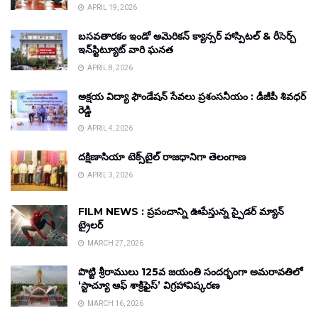
APRIL 19, 2026
బసవతారకం ఇండో అమెరికన్ క్యాన్సర్ హాస్పిటల్ & రీసెర్చ్
ఇన్‌స్టిట్యూట్ వారి ఘనత
APRIL 8, 2026
అక్షయ విద్యా ఫౌండేషన్ సేవలు ప్రశంసనీయం : డీజీపీ శివధర్
రెడ్డి
APRIL 4, 2026
దక్షిణాసియా టెక్స్‌టైల్ రాజధానిగా తెలంగాణ
APRIL 3, 2026
FILM NEWS : ప్రపంచాన్ని ఊపేస్తున్న స్పైడర్ మ్యాన్
ట్రైలర్
MARCH 27, 2026
పొట్టి శ్రీరాములు 125వ జయంతి సందర్భంగా అమరావతిలో
‘స్టాచ్యూ ఆఫ్ శాక్రిఫైస్’ విగ్రహావిష్కరణ
MARCH 16, 2026