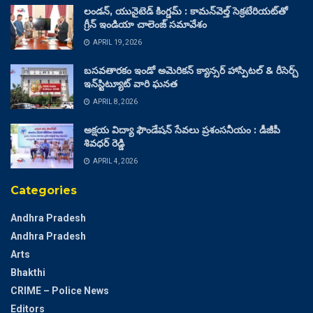
లండన్, యునైటెడ్ కింగ్డమ్ : కామన్‌వెల్త్ సెక్రటేరియట్‌తో
గ్రీన్ ఇండియా చాలెంజ్ సమావేశం
APRIL 19, 2026
బసవతారకం ఇండో అమెరికన్ క్యాన్సర్ హాస్పిటల్ & రీసెర్చ్
ఇన్‌స్టిట్యూట్ వారి ఘనత
APRIL 8, 2026
అక్షయ విద్యా ఫౌండేషన్ సేవలు ప్రశంసనీయం : డీజీపీ
శివధర్ రెడ్డి
APRIL 4, 2026
Categories
Andhra Pradesh
Andhra Pradesh
Arts
Bhakthi
CRIME – Police News
Editors