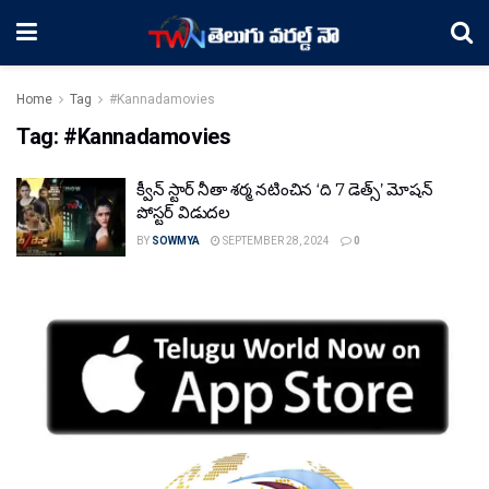
Home
Tag
#Kannadamovies
Tag:
#Kannadamovies
క్వీన్ స్టార్ నీతా శర్మ నటించిన ‘ది 7 డెత్స్’ మోషన్
పోస్టర్ విడుదల
BY
SOWMYA
SEPTEMBER 28, 2024
0