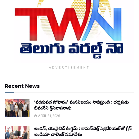
ADVERTISEMENT
Recent News
‘పరమపద సోపానం’ ఘనవిజయం సాధిస్తుంది : దర్శకుడు
భీమనేని శ్రీనివాసరావు
APRIL 21, 2026
లండన్, యునైటెడ్ కింగ్డమ్ : కామన్‌వెల్త్ సెక్రటేరియట్‌తో గ్రీన్
ఇండియా చాలెంజ్ సమావేశం