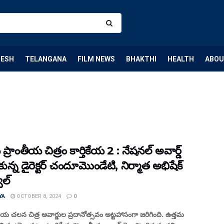
DESH
TELANGANA
FILM NEWS
BHAKTHI
HEALTH
ABOU
ప్రాంతీయ చిత్రం కార్తికేయ 2 : నేషనల్ అవార్డ్
న్న డైరెక్టర్‌ చందూమొండేటి, నిర్మాత అభిషేక్‌
ల్‌
YA
OCTOBER 8, 2024
0
య చలన చిత్ర అవార్డుల ప్రదానోత్సవం అట్టహాసంగా జరిగింది. ఉత్తమ