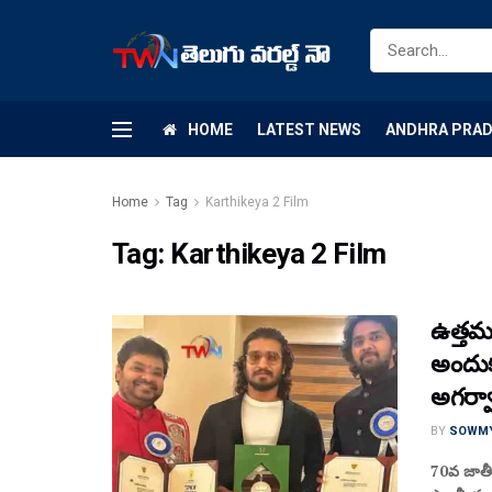
HOME
LATEST NEWS
ANDHRA PRA
Home
Tag
Karthikeya 2 Film
Tag:
Karthikeya 2 Film
ఉత్తమ 
అందుకు
అగర్వా
BY
SOWM
70వ జాతీ