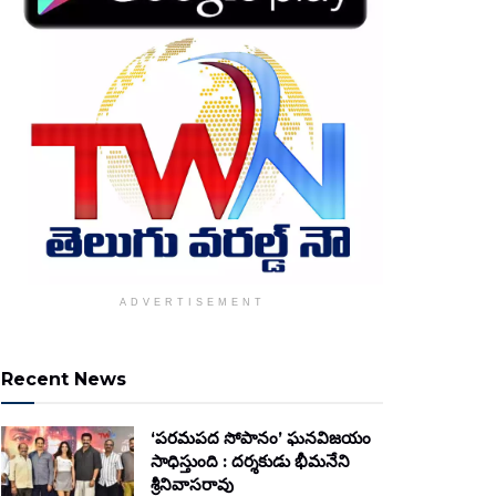
ADVERTISEMENT
Recent News
‘పరమపద సోపానం’ ఘనవిజయం
సాధిస్తుంది : దర్శకుడు భీమనేని
శ్రీనివాసరావు