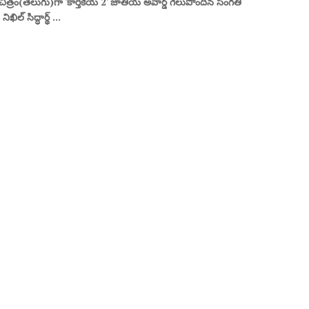
చిత్రం(తెలుగు)గా 'కార్తికేయ 2' జాతీయ అవార్డ్ గెలుపొందిన సంగతి
ిఖిల్ సిద్ధార్థ్ ...