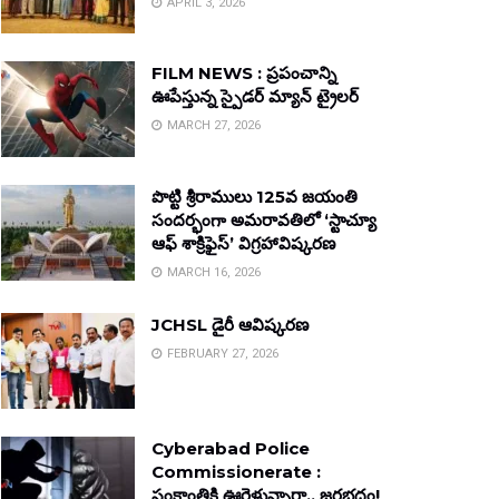
APRIL 3, 2026
FILM NEWS : ప్రపంచాన్ని
ఊపేస్తున్న స్పైడర్ మ్యాన్ ట్రైలర్
MARCH 27, 2026
పొట్టి శ్రీరాములు 125వ జయంతి
సందర్భంగా అమరావతిలో ‘స్టాచ్యూ
ఆఫ్ శాక్రిఫైస్’ విగ్రహావిష్కరణ
MARCH 16, 2026
JCHSL డైరీ ఆవిష్కరణ
FEBRUARY 27, 2026
Cyberabad Police
Commissionerate :
సంక్రాంతికి ఊరెళ్తున్నారా.. జరభద్రం!