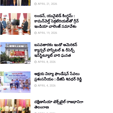
APRIL 21, 2026
లండన్, యునైటెడ్ కింగ్డమ్ :
కామన్‌వెల్త్ సెక్రటేరియట్‌తో గ్రీన్
ఇండియా చాలెంజ్ సమావేశం
APRIL 19, 2026
బసవతారకం ఇండో అమెరికన్
క్యాన్సర్ హాస్పిటల్ & రీసెర్చ్
ఇన్‌స్టిట్యూట్ వారి ఘనత
APRIL 8, 2026
అక్షయ విద్యా ఫౌండేషన్ సేవలు
ప్రశంసనీయం : డీజీపీ శివధర్ రెడ్డి
APRIL 4, 2026
దక్షిణాసియా టెక్స్‌టైల్ రాజధానిగా
తెలంగాణ