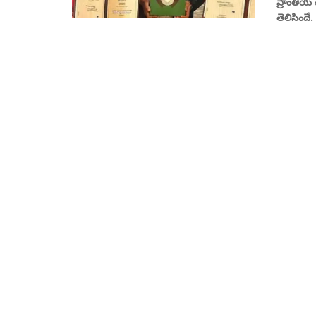
ప్రాంతీయ 
తెలిసిందే. న