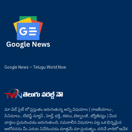
Google News – Telugu World Now
మా వెబ్ సైట్ లో ప్రస్తుతం జరుగుతున్న అన్ని విషయాల ( రాజకీయాలు ,
సినిమాలు , లేటెస్ట్ న్యూస్ , హెల్త్, భక్తి , కళలు, టెక్నాలజీ , జ్యోతిష్యం ) మీద
వార్తలు ప్రచురించడం జరుగుతుంది, సమకాలీన విషయాల పట్ల ఒక భిన్నమైన
ఆలోచనను మీ ఎదుట నివేదించడం మాత్రమే మా ప్రయత్నం, చదివే వారిలో ఆవేశ