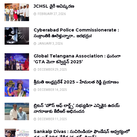
JCHSL డైరీ ఆవిష్కరణ
FEBRUARY 27, 2026
Cyberabad Police Commissionerate :
సంక్రాంతికి ఊరెళ్తున్నారా.. జరభద్రం!
JANUARY 3, 2026
Global Telangana Association : ఘనంగా
‘GTA మెగా కన్వెన్షన్ 2025’
DECEMBER 29, 2025
శ్రీమతి ఆంధ్రప్రదేశ్ 2025 – హేమలత రెడ్డి ప్రయాణం
DECEMBER 14, 2025
బ్రిటన్ ‘హౌస్ ఆఫ్ లార్డ్స్’ సభ్యుడిగా ఎన్నికైన ఉదయ్
నాగరాజుకు కేటీఆర్ అభినందన
DECEMBER 11, 2025
Sankalp Divas : సుచిరిండియా ఫౌండేషన్ ఆధ్వర్యంలో