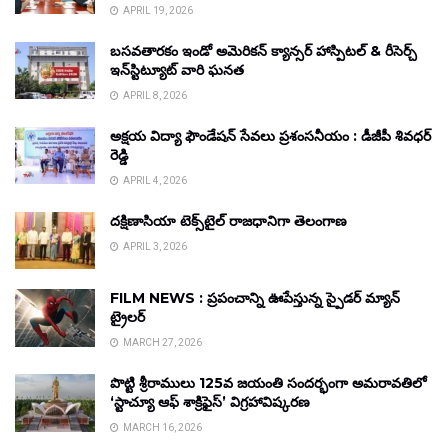
APRIL 19, 2026
బసవతారకం ఇండో అమెరికన్ క్యాన్సర్ హాస్పిటల్ & రీసెర్చ్
ఇన్‌స్టిట్యూట్ వారి ఘనత
APRIL 8, 2026
అక్షయ విద్యా ఫౌండేషన్ సేవలు ప్రశంసనీయం : డీజీపీ శివధర్
రెడ్డి
APRIL 4, 2026
దక్షిణాసియా టెక్స్‌టైల్ రాజధానిగా తెలంగాణ
APRIL 3, 2026
FILM NEWS : ప్రపంచాన్ని ఊపేస్తున్న స్పైడర్ మ్యాన్
ట్రైలర్
MARCH 27, 2026
పొట్టి శ్రీరాములు 125వ జయంతి సందర్భంగా అమరావతిలో
‘స్టాచ్యూ ఆఫ్ శాక్రిఫైస్’ విగ్రహావిష్కరణ
MARCH 16, 2026