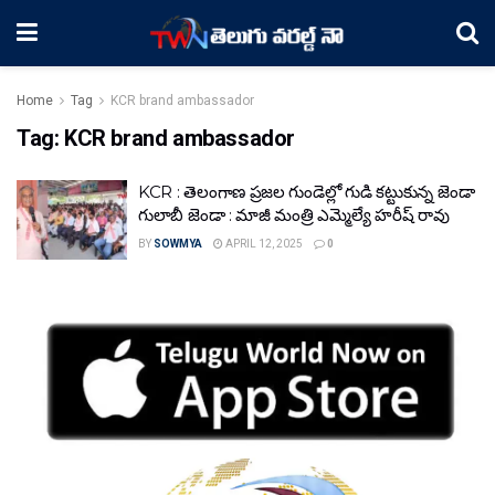
Home
Tag
KCR brand ambassador
Tag:
KCR brand ambassador
KCR : తెలంగాణ ప్రజల గుండెల్లో గుడి కట్టుకున్న జెండా
గులాబీ జెండా : మాజీ మంత్రి ఎమ్మెల్యే హరీష్ రావు
BY
SOWMYA
APRIL 12, 2025
0