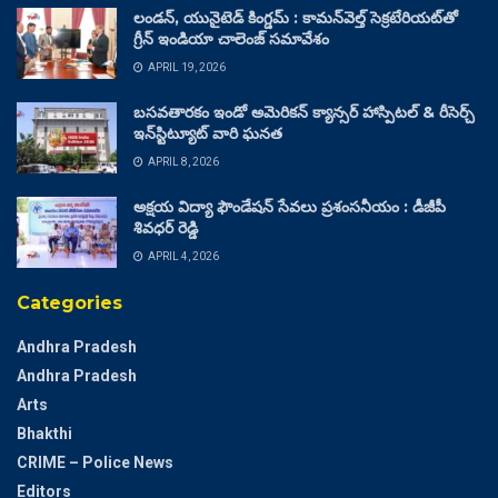
లండన్, యునైటెడ్ కింగ్డమ్ : కామన్‌వెల్త్ సెక్రటేరియట్‌తో
గ్రీన్ ఇండియా చాలెంజ్ సమావేశం
APRIL 19, 2026
బసవతారకం ఇండో అమెరికన్ క్యాన్సర్ హాస్పిటల్ & రీసెర్చ్
ఇన్‌స్టిట్యూట్ వారి ఘనత
APRIL 8, 2026
అక్షయ విద్యా ఫౌండేషన్ సేవలు ప్రశంసనీయం : డీజీపీ
శివధర్ రెడ్డి
APRIL 4, 2026
Categories
Andhra Pradesh
Andhra Pradesh
Arts
Bhakthi
CRIME – Police News
Editors