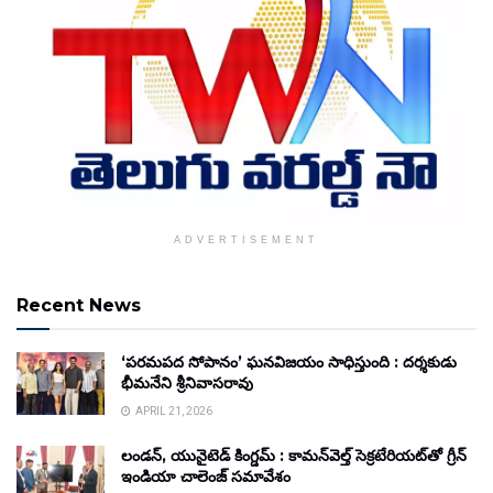
ADVERTISEMENT
Recent News
‘పరమపద సోపానం’ ఘనవిజయం సాధిస్తుంది : దర్శకుడు
భీమనేని శ్రీనివాసరావు
APRIL 21, 2026
లండన్, యునైటెడ్ కింగ్డమ్ : కామన్‌వెల్త్ సెక్రటేరియట్‌తో గ్రీన్
ఇండియా చాలెంజ్ సమావేశం