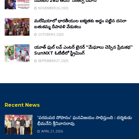
నవంబర్ 28వ తేదీన ‘సంకల్ప్ దివాస్’
NOVEMBER 26, 2025
మలేషియాలో భారతీయుల ఐక్యతకు అద్దం పట్టిన దసరా
బతుకమ్మ దీపావళి వేడుకలు
OCTOBER 4, 2025
యూత్ ఫుల్ లవ్ ఎంటర్ టైనర్ “మేఘాలు చెప్పిన ప్రేమకథ”
SunNXT ఓటీటీలో స్ట్రీమింగ్
SEPTEMBER 27, 2025
Recent News
‘పరమపద సోపానం’ ఘనవిజయం సాధిస్తుంది : దర్శకుడు
భీమనేని శ్రీనివాసరావు
APRIL 21, 2026