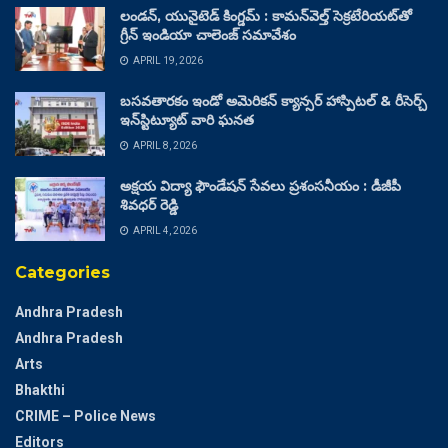
లండన్, యునైటెడ్ కింగ్డమ్ : కామన్‌వెల్త్ సెక్రటేరియట్‌తో
గ్రీన్ ఇండియా చాలెంజ్ సమావేశం
APRIL 19, 2026
బసవతారకం ఇండో అమెరికన్ క్యాన్సర్ హాస్పిటల్ & రీసెర్చ్
ఇన్‌స్టిట్యూట్ వారి ఘనత
APRIL 8, 2026
అక్షయ విద్యా ఫౌండేషన్ సేవలు ప్రశంసనీయం : డీజీపీ
శివధర్ రెడ్డి
APRIL 4, 2026
Categories
Andhra Pradesh
Andhra Pradesh
Arts
Bhakthi
CRIME – Police News
Editors