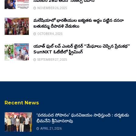
నవంబర్ 28వ తేదీన ‘సంకల్ప్ దివాస్’
NOVEMBER 26, 2025
మలేషియాలో భారతీయుల ఐక్యతకు అద్దం పట్టిన దసరా
బతుకమ్మ దీపావళి వేడుకలు
OCTOBER 4, 2025
యూత్ ఫుల్ లవ్ ఎంటర్ టైనర్ “మేఘాలు చెప్పిన ప్రేమకథ”
SunNXT ఓటీటీలో స్ట్రీమింగ్
SEPTEMBER 27, 2025
Recent News
‘పరమపద సోపానం’ ఘనవిజయం సాధిస్తుంది : దర్శకుడు
భీమనేని శ్రీనివాసరావు
APRIL 21, 2026