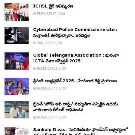
JCHSL డైరీ ఆవిష్కరణ
FEBRUARY 27, 2026
Cyberabad Police Commissionerate :
సంక్రాంతికి ఊరెళ్తున్నారా.. జరభద్రం!
JANUARY 3, 2026
Global Telangana Association : ఘనంగా
‘GTA మెగా కన్వెన్షన్ 2025’
DECEMBER 29, 2025
శ్రీమతి ఆంధ్రప్రదేశ్ 2025 – హేమలత రెడ్డి ప్రయాణం
DECEMBER 14, 2025
బ్రిటన్ ‘హౌస్ ఆఫ్ లార్డ్స్’ సభ్యుడిగా ఎన్నికైన ఉదయ్
నాగరాజుకు కేటీఆర్ అభినందన
DECEMBER 11, 2025
Sankalp Divas : సుచిరిండియా ఫౌండేషన్ ఆధ్వర్యంలో