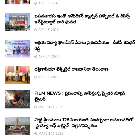
APRIL 19, 2026
బసవతారకం ఇండో అమెరికన్ క్యాన్సర్ హాస్పిటల్ & రీసెర్చ్
ఇన్‌స్టిట్యూట్ వారి ఘనత
APRIL 8, 2026
అక్షయ విద్యా ఫౌండేషన్ సేవలు ప్రశంసనీయం : డీజీపీ శివధర్
రెడ్డి
APRIL 4, 2026
దక్షిణాసియా టెక్స్‌టైల్ రాజధానిగా తెలంగాణ
APRIL 3, 2026
FILM NEWS : ప్రపంచాన్ని ఊపేస్తున్న స్పైడర్ మ్యాన్
ట్రైలర్
MARCH 27, 2026
పొట్టి శ్రీరాములు 125వ జయంతి సందర్భంగా అమరావతిలో
‘స్టాచ్యూ ఆఫ్ శాక్రిఫైస్’ విగ్రహావిష్కరణ
MARCH 16, 2026