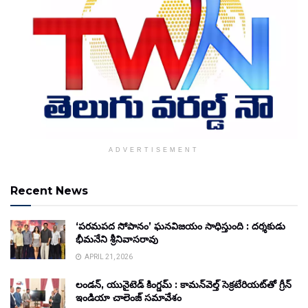
ADVERTISEMENT
Recent News
‘పరమపద సోపానం’ ఘనవిజయం సాధిస్తుంది : దర్శకుడు
భీమనేని శ్రీనివాసరావు
APRIL 21, 2026
లండన్, యునైటెడ్ కింగ్డమ్ : కామన్‌వెల్త్ సెక్రటేరియట్‌తో గ్రీన్
ఇండియా చాలెంజ్ సమావేశం