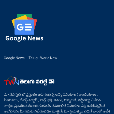
Google News – Telugu World Now
మా వెబ్ సైట్ లో ప్రస్తుతం జరుగుతున్న అన్ని విషయాల ( రాజకీయాలు ,
సినిమాలు , లేటెస్ట్ న్యూస్ , హెల్త్, భక్తి , కళలు, టెక్నాలజీ , జ్యోతిష్యం ) మీద
వార్తలు ప్రచురించడం జరుగుతుంది, సమకాలీన విషయాల పట్ల ఒక భిన్నమైన
ఆలోచనను మీ ఎదుట నివేదించడం మాత్రమే మా ప్రయత్నం, చదివే వారిలో ఆవేశ