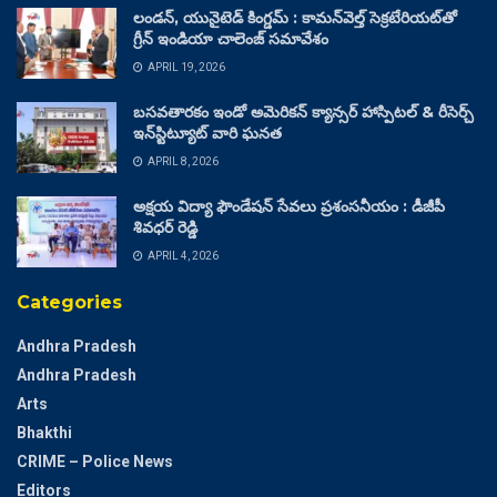
లండన్, యునైటెడ్ కింగ్డమ్ : కామన్‌వెల్త్ సెక్రటేరియట్‌తో
గ్రీన్ ఇండియా చాలెంజ్ సమావేశం
APRIL 19, 2026
బసవతారకం ఇండో అమెరికన్ క్యాన్సర్ హాస్పిటల్ & రీసెర్చ్
ఇన్‌స్టిట్యూట్ వారి ఘనత
APRIL 8, 2026
అక్షయ విద్యా ఫౌండేషన్ సేవలు ప్రశంసనీయం : డీజీపీ
శివధర్ రెడ్డి
APRIL 4, 2026
Categories
Andhra Pradesh
Andhra Pradesh
Arts
Bhakthi
CRIME – Police News
Editors