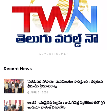
ADVERTISEMENT
Recent News
‘పరమపద సోపానం’ ఘనవిజయం సాధిస్తుంది : దర్శకుడు
భీమనేని శ్రీనివాసరావు
APRIL 21, 2026
లండన్, యునైటెడ్ కింగ్డమ్ : కామన్‌వెల్త్ సెక్రటేరియట్‌తో గ్రీన్
ఇండియా చాలెంజ్ సమావేశం