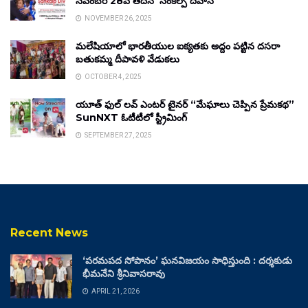
నవంబర్ 28వ తేదీన ‘సంకల్ప్ దివాస్’
NOVEMBER 26, 2025
మలేషియాలో భారతీయుల ఐక్యతకు అద్దం పట్టిన దసరా
బతుకమ్మ దీపావళి వేడుకలు
OCTOBER 4, 2025
యూత్ ఫుల్ లవ్ ఎంటర్ టైనర్ “మేఘాలు చెప్పిన ప్రేమకథ”
SunNXT ఓటీటీలో స్ట్రీమింగ్
SEPTEMBER 27, 2025
Recent News
‘పరమపద సోపానం’ ఘనవిజయం సాధిస్తుంది : దర్శకుడు
భీమనేని శ్రీనివాసరావు
APRIL 21, 2026