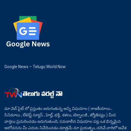
Google News – Telugu World Now
మా వెబ్ సైట్ లో ప్రస్తుతం జరుగుతున్న అన్ని విషయాల ( రాజకీయాలు ,
సినిమాలు , లేటెస్ట్ న్యూస్ , హెల్త్, భక్తి , కళలు, టెక్నాలజీ , జ్యోతిష్యం ) మీద
వార్తలు ప్రచురించడం జరుగుతుంది, సమకాలీన విషయాల పట్ల ఒక భిన్నమైన
ఆలోచనను మీ ఎదుట నివేదించడం మాత్రమే మా ప్రయత్నం, చదివే వారిలో ఆవేశ