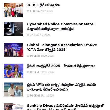
JCHSL డైరీ ఆవిష్కరణ
FEBRUARY 27, 2026
Cyberabad Police Commissionerate :
సంక్రాంతికి ఊరెళ్తున్నారా.. జరభద్రం!
JANUARY 3, 2026
Global Telangana Association : ఘనంగా
‘GTA మెగా కన్వెన్షన్ 2025’
DECEMBER 29, 2025
శ్రీమతి ఆంధ్రప్రదేశ్ 2025 – హేమలత రెడ్డి ప్రయాణం
DECEMBER 14, 2025
బ్రిటన్ ‘హౌస్ ఆఫ్ లార్డ్స్’ సభ్యుడిగా ఎన్నికైన ఉదయ్
నాగరాజుకు కేటీఆర్ అభినందన
DECEMBER 11, 2025
Sankalp Divas : సుచిరిండియా ఫౌండేషన్ ఆధ్వర్యంలో