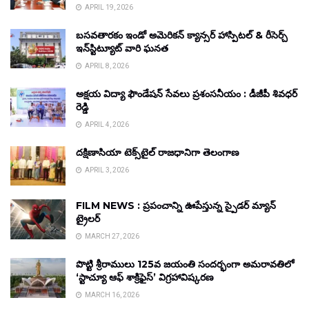
APRIL 19, 2026
బసవతారకం ఇండో అమెరికన్ క్యాన్సర్ హాస్పిటల్ & రీసెర్చ్
ఇన్‌స్టిట్యూట్ వారి ఘనత
APRIL 8, 2026
అక్షయ విద్యా ఫౌండేషన్ సేవలు ప్రశంసనీయం : డీజీపీ శివధర్
రెడ్డి
APRIL 4, 2026
దక్షిణాసియా టెక్స్‌టైల్ రాజధానిగా తెలంగాణ
APRIL 3, 2026
FILM NEWS : ప్రపంచాన్ని ఊపేస్తున్న స్పైడర్ మ్యాన్
ట్రైలర్
MARCH 27, 2026
పొట్టి శ్రీరాములు 125వ జయంతి సందర్భంగా అమరావతిలో
‘స్టాచ్యూ ఆఫ్ శాక్రిఫైస్’ విగ్రహావిష్కరణ
MARCH 16, 2026