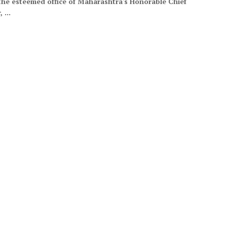
 the esteemed office of Maharashtra's Honorable Chief
 ...