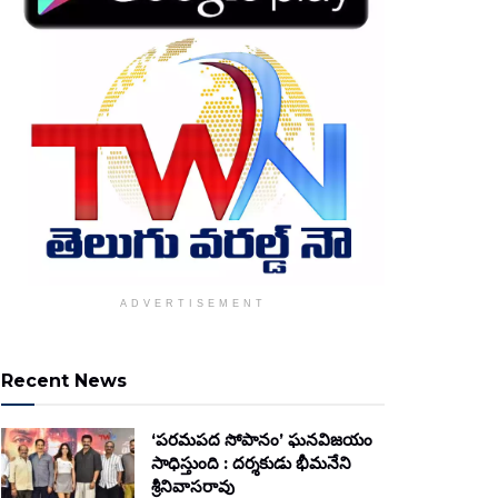
ADVERTISEMENT
Recent News
‘పరమపద సోపానం’ ఘనవిజయం
సాధిస్తుంది : దర్శకుడు భీమనేని
శ్రీనివాసరావు