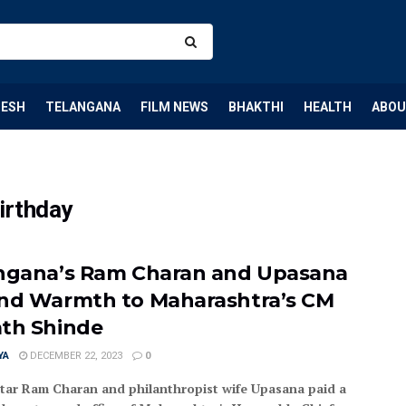
DESH
TELANGANA
FILM NEWS
BHAKTHI
HEALTH
ABOU
irthday
ngana’s Ram Charan and Upasana
nd Warmth to Maharashtra’s CM
th Shinde
YA
DECEMBER 22, 2023
0
star Ram Charan and philanthropist wife Upasana paid a