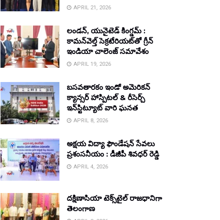
APRIL 21, 2026
లండన్, యునైటెడ్ కింగ్డమ్ :
కామన్‌వెల్త్ సెక్రటేరియట్‌తో గ్రీన్
ఇండియా చాలెంజ్ సమావేశం
APRIL 19, 2026
బసవతారకం ఇండో అమెరికన్
క్యాన్సర్ హాస్పిటల్ & రీసెర్చ్
ఇన్‌స్టిట్యూట్ వారి ఘనత
APRIL 8, 2026
అక్షయ విద్యా ఫౌండేషన్ సేవలు
ప్రశంసనీయం : డీజీపీ శివధర్ రెడ్డి
APRIL 4, 2026
దక్షిణాసియా టెక్స్‌టైల్ రాజధానిగా
తెలంగాణ