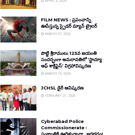
APRIL 3, 2026
FILM NEWS : ప్రపంచాన్ని
ఊపేస్తున్న స్పైడర్ మ్యాన్ ట్రైలర్
MARCH 27, 2026
పొట్టి శ్రీరాములు 125వ జయంతి
సందర్భంగా అమరావతిలో ‘స్టాచ్యూ
ఆఫ్ శాక్రిఫైస్’ విగ్రహావిష్కరణ
MARCH 16, 2026
JCHSL డైరీ ఆవిష్కరణ
FEBRUARY 27, 2026
Cyberabad Police
Commissionerate :
సంక్రాంతికి ఊరెళ్తున్నారా.. జరభద్రం!