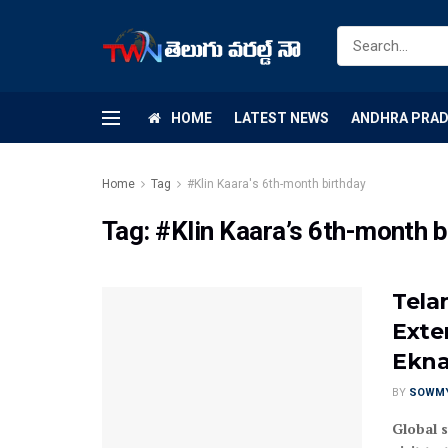
HOME
LATEST NEWS
ANDHRA PRA
Home
Tag
#Klin Kaara's 6th-month birthday
Tag:
#Klin Kaara’s 6th-month b
Tela
Exte
Ekna
BY
SOWM
Global 