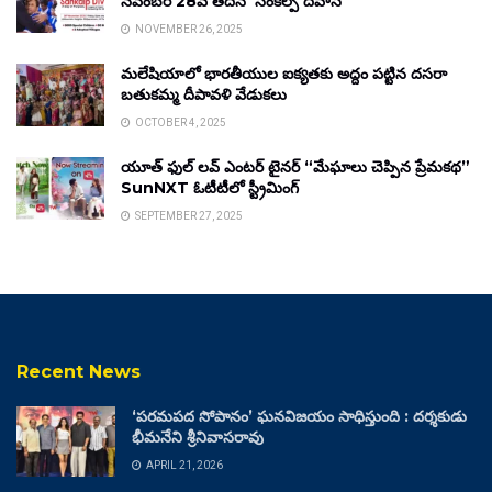
నవంబర్ 28వ తేదీన ‘సంకల్ప్ దివాస్’
NOVEMBER 26, 2025
మలేషియాలో భారతీయుల ఐక్యతకు అద్దం పట్టిన దసరా
బతుకమ్మ దీపావళి వేడుకలు
OCTOBER 4, 2025
యూత్ ఫుల్ లవ్ ఎంటర్ టైనర్ “మేఘాలు చెప్పిన ప్రేమకథ”
SunNXT ఓటీటీలో స్ట్రీమింగ్
SEPTEMBER 27, 2025
Recent News
‘పరమపద సోపానం’ ఘనవిజయం సాధిస్తుంది : దర్శకుడు
భీమనేని శ్రీనివాసరావు
APRIL 21, 2026