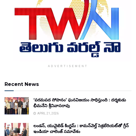
ADVERTISEMENT
Recent News
‘పరమపద సోపానం’ ఘనవిజయం సాధిస్తుంది : దర్శకుడు
భీమనేని శ్రీనివాసరావు
APRIL 21, 2026
లండన్, యునైటెడ్ కింగ్డమ్ : కామన్‌వెల్త్ సెక్రటేరియట్‌తో గ్రీన్
ఇండియా చాలెంజ్ సమావేశం