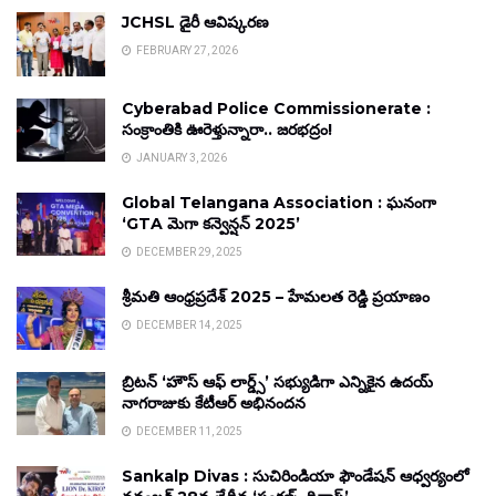
JCHSL డైరీ ఆవిష్కరణ
FEBRUARY 27, 2026
Cyberabad Police Commissionerate :
సంక్రాంతికి ఊరెళ్తున్నారా.. జరభద్రం!
JANUARY 3, 2026
Global Telangana Association : ఘనంగా
‘GTA మెగా కన్వెన్షన్ 2025’
DECEMBER 29, 2025
శ్రీమతి ఆంధ్రప్రదేశ్ 2025 – హేమలత రెడ్డి ప్రయాణం
DECEMBER 14, 2025
బ్రిటన్ ‘హౌస్ ఆఫ్ లార్డ్స్’ సభ్యుడిగా ఎన్నికైన ఉదయ్
నాగరాజుకు కేటీఆర్ అభినందన
DECEMBER 11, 2025
Sankalp Divas : సుచిరిండియా ఫౌండేషన్ ఆధ్వర్యంలో