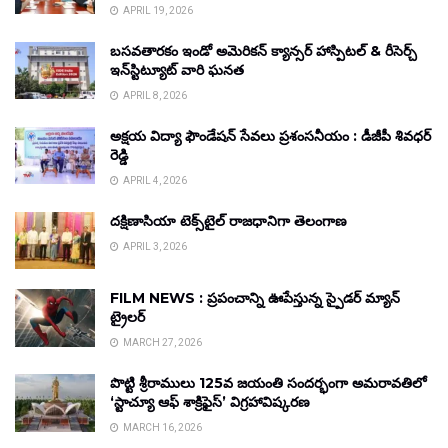
APRIL 19, 2026
బసవతారకం ఇండో అమెరికన్ క్యాన్సర్ హాస్పిటల్ & రీసెర్చ్
ఇన్‌స్టిట్యూట్ వారి ఘనత
APRIL 8, 2026
అక్షయ విద్యా ఫౌండేషన్ సేవలు ప్రశంసనీయం : డీజీపీ శివధర్
రెడ్డి
APRIL 4, 2026
దక్షిణాసియా టెక్స్‌టైల్ రాజధానిగా తెలంగాణ
APRIL 3, 2026
FILM NEWS : ప్రపంచాన్ని ఊపేస్తున్న స్పైడర్ మ్యాన్
ట్రైలర్
MARCH 27, 2026
పొట్టి శ్రీరాములు 125వ జయంతి సందర్భంగా అమరావతిలో
‘స్టాచ్యూ ఆఫ్ శాక్రిఫైస్’ విగ్రహావిష్కరణ
MARCH 16, 2026