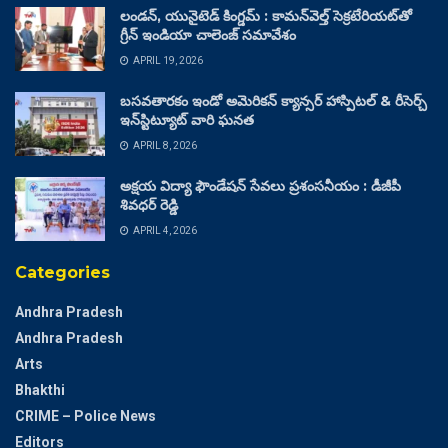
లండన్, యునైటెడ్ కింగ్డమ్ : కామన్‌వెల్త్ సెక్రటేరియట్‌తో
గ్రీన్ ఇండియా చాలెంజ్ సమావేశం
APRIL 19, 2026
బసవతారకం ఇండో అమెరికన్ క్యాన్సర్ హాస్పిటల్ & రీసెర్చ్
ఇన్‌స్టిట్యూట్ వారి ఘనత
APRIL 8, 2026
అక్షయ విద్యా ఫౌండేషన్ సేవలు ప్రశంసనీయం : డీజీపీ
శివధర్ రెడ్డి
APRIL 4, 2026
Categories
Andhra Pradesh
Andhra Pradesh
Arts
Bhakthi
CRIME – Police News
Editors