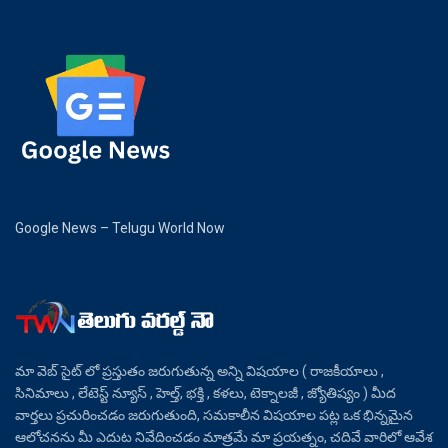
Google News – Telugu World Now
మా వెబ్ సైట్ లో ప్రస్తుతం జరుగుతున్న అన్ని విషయాల ( రాజకీయాలు ,
సినిమాలు , లేటెస్ట్ న్యూస్ , హెల్త్, భక్తి , కళలు, టెక్నాలజీ , జ్యోతిష్యం ) మీద
వార్తలు ప్రచురించడం జరుగుతుంది, సమకాలీన విషయాల పట్ల ఒక భిన్నమైన
ఆలోచనను మీ ఎదుట నివేదించడం మాత్రమే మా ప్రయత్నం, చదివే వారిలో ఆవేశ