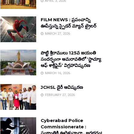
APRIL 3, 2026
FILM NEWS : ప్రపంచాన్ని
ఊపేస్తున్న స్పైడర్ మ్యాన్ ట్రైలర్
MARCH 27, 2026
పొట్టి శ్రీరాములు 125వ జయంతి
సందర్భంగా అమరావతిలో ‘స్టాచ్యూ
ఆఫ్ శాక్రిఫైస్’ విగ్రహావిష్కరణ
MARCH 16, 2026
JCHSL డైరీ ఆవిష్కరణ
FEBRUARY 27, 2026
Cyberabad Police
Commissionerate :
సంక్రాంతికి ఊరెళ్తున్నారా.. జరభద్రం!