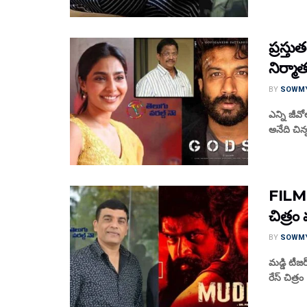
ప్రస్త
నిర్మాత
BY
SOWM
ఎన్ని జీవ
అనేది చిన్
FILM 
చిత్రం 
BY
SOWM
మ‌డ్డి టీజ
రేస్ చిత్రం 