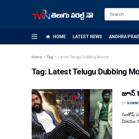
HOME
LATEST NEWS
ANDHRA PRA
Home
Tag
Latest Telugu Dubbing Movies
Tag:
Latest Telugu Dubbing M
జూన్ 1
BY
SOWM
సంతోష్ ఎం
విజయం సాధ