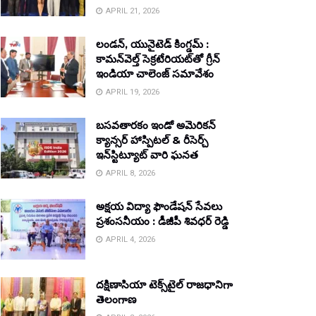
APRIL 21, 2026
లండన్, యునైటెడ్ కింగ్డమ్ :
కామన్‌వెల్త్ సెక్రటేరియట్‌తో గ్రీన్
ఇండియా చాలెంజ్ సమావేశం
APRIL 19, 2026
బసవతారకం ఇండో అమెరికన్
క్యాన్సర్ హాస్పిటల్ & రీసెర్చ్
ఇన్‌స్టిట్యూట్ వారి ఘనత
APRIL 8, 2026
అక్షయ విద్యా ఫౌండేషన్ సేవలు
ప్రశంసనీయం : డీజీపీ శివధర్ రెడ్డి
APRIL 4, 2026
దక్షిణాసియా టెక్స్‌టైల్ రాజధానిగా
తెలంగాణ