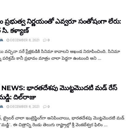
ుతం ప్రభుత్వ నిర్ణయంతో ఎవ్వరూ సంతోషంగా లేరు:
 సి. క‌ళ్యాణ్‌
YA
DECEMBER 8, 2021
0
ోలు వచ్చినా సరే ప్రేక్షకుడికి సినిమా కావాలని అఖండ నిరూపించింది. సినిమా
న పరిశ్రమే కానీ ప్రభావం మాత్రం చాలా పెద్దగా ఉంటుంది అని ...
NEWS: భారతదేశపు మొట్టమొదటి మడ్ రేస్
మడ్డి: దిల్‌రాజు
YA
DECEMBER 8, 2021
0
‌ర్‌, ట్రైల‌ర్ చాలా ఇంట్రెస్టింగ్‌గా అనిపించాయి, భారతదేశపు మొట్టమొదటి మడ్
`మడ్డి`. ఈ చిత్రాన్ని రెండు తెలుగు రాష్ట్రాల్లో శ్రీ వెంక‌టేశ్వ‌ర ఫిలిం ...