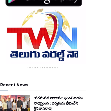
ADVERTISEMENT
Recent News
‘పరమపద సోపానం’ ఘనవిజయం
సాధిస్తుంది : దర్శకుడు భీమనేని
శ్రీనివాసరావు