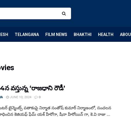
DESH
TELANGANA
FILM NEWS
BHAKTHI
HEALTH
ABOU
ovies
4న వస్తున్న ‘రాజధాని రౌడీ’
YA
JUNE 10, 2024
0
టర్ టైన్మెంట్స్ పతాకంపై నిర్మాత సంతోష్ కుమార్ నిర్మాణంలో, సంచలన
ించిన కెజియఫ్ ఫేమ్ యశ్ హీరోగా, షీనా హీరోయిన్ గా, కె.వి రాజు ...