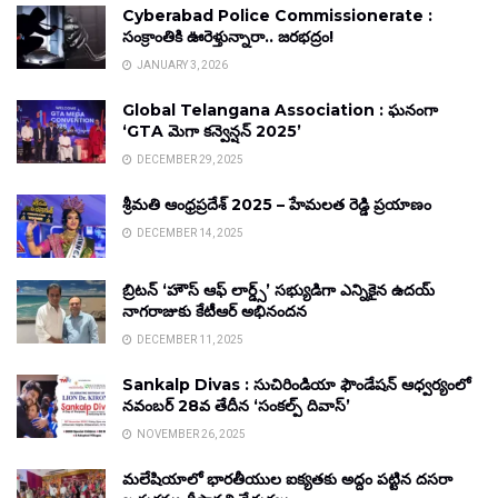
Cyberabad Police Commissionerate :
సంక్రాంతికి ఊరెళ్తున్నారా.. జరభద్రం!
JANUARY 3, 2026
Global Telangana Association : ఘనంగా
‘GTA మెగా కన్వెన్షన్ 2025’
DECEMBER 29, 2025
శ్రీమతి ఆంధ్రప్రదేశ్ 2025 – హేమలత రెడ్డి ప్రయాణం
DECEMBER 14, 2025
బ్రిటన్ ‘హౌస్ ఆఫ్ లార్డ్స్’ సభ్యుడిగా ఎన్నికైన ఉదయ్
నాగరాజుకు కేటీఆర్ అభినందన
DECEMBER 11, 2025
Sankalp Divas : సుచిరిండియా ఫౌండేషన్ ఆధ్వర్యంలో
నవంబర్ 28వ తేదీన ‘సంకల్ప్ దివాస్’
NOVEMBER 26, 2025
మలేషియాలో భారతీయుల ఐక్యతకు అద్దం పట్టిన దసరా