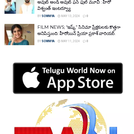
అవుట్ అండ్ అవుట్ ఫన్ ఫుల్ మూవీ : హీరో
విశ్వంత్ ఇంటర్వ్యూ
BY
SOWMYA
MAY 13, 2024
0
FILM NEWS; “ఇష్క్” సినిమా ప్రేక్షకులకు కొత్తగా
అనిపిస్తుంది: హీరోయిన్ ప్రియా ప్ర‌కాశ్ వారియ‌ర్‌.
BY
SOWMYA
MAY 11, 2024
0