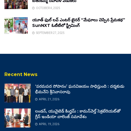
బతుకమ్మ దీపావళి వేడుకలు
OCTOBER 4, 2025
యూత్ ఫుల్ లవ్ ఎంటర్ టైనర్ “మేఘాలు చెప్పిన ప్రేమకథ”
SunNXT ఓటీటీలో స్ట్రీమింగ్
SEPTEMBER 27, 2025
Recent News
‘పరమపద సోపానం’ ఘనవిజయం సాధిస్తుంది : దర్శకుడు
భీమనేని శ్రీనివాసరావు
APRIL 21, 2026
లండన్, యునైటెడ్ కింగ్డమ్ : కామన్‌వెల్త్ సెక్రటేరియట్‌తో
గ్రీన్ ఇండియా చాలెంజ్ సమావేశం
APRIL 19, 2026