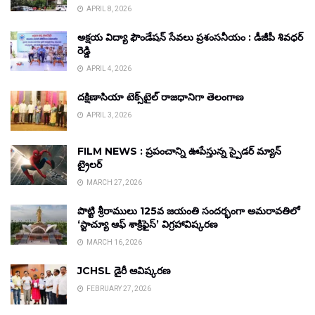
APRIL 8, 2026
అక్షయ విద్యా ఫౌండేషన్ సేవలు ప్రశంసనీయం : డీజీపీ శివధర్
రెడ్డి
APRIL 4, 2026
దక్షిణాసియా టెక్స్‌టైల్ రాజధానిగా తెలంగాణ
APRIL 3, 2026
FILM NEWS : ప్రపంచాన్ని ఊపేస్తున్న స్పైడర్ మ్యాన్
ట్రైలర్
MARCH 27, 2026
పొట్టి శ్రీరాములు 125వ జయంతి సందర్భంగా అమరావతిలో
‘స్టాచ్యూ ఆఫ్ శాక్రిఫైస్’ విగ్రహావిష్కరణ
MARCH 16, 2026
JCHSL డైరీ ఆవిష్కరణ
FEBRUARY 27, 2026