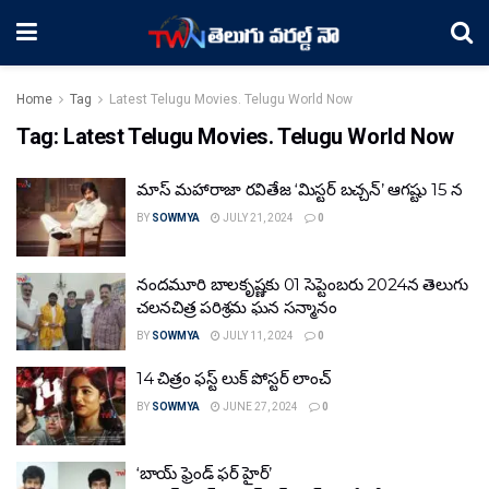
Home
Tag
Latest Telugu Movies. Telugu World Now
Tag:
Latest Telugu Movies. Telugu World Now
మాస్ మహారాజా రవితేజ ‘మిస్టర్ బచ్చన్’ ఆగష్టు 15 న
BY
SOWMYA
JULY 21, 2024
0
నందమూరి బాలకృష్ణకు 01 సెప్టెంబరు 2024న తెలుగు
చలనచిత్ర పరిశ్రమ ఘన సన్మానం
BY
SOWMYA
JULY 11, 2024
0
14 చిత్రం ఫస్ట్ లుక్ పోస్టర్ లాంచ్
BY
SOWMYA
JUNE 27, 2024
0
‘బాయ్‌ ఫ్రెండ్ ఫర్ హైర్’