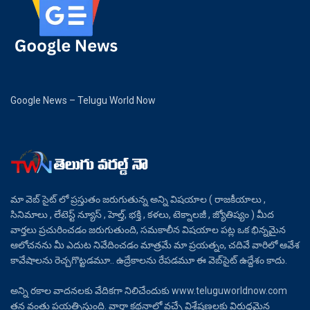
Google News – Telugu World Now
మా వెబ్ సైట్ లో ప్రస్తుతం జరుగుతున్న అన్ని విషయాల ( రాజకీయాలు ,
సినిమాలు , లేటెస్ట్ న్యూస్ , హెల్త్, భక్తి , కళలు, టెక్నాలజీ , జ్యోతిష్యం ) మీద
వార్తలు ప్రచురించడం జరుగుతుంది, సమకాలీన విషయాల పట్ల ఒక భిన్నమైన
ఆలోచనను మీ ఎదుట నివేదించడం మాత్రమే మా ప్రయత్నం, చదివే వారిలో ఆవేశ
కావేషాలను రెచ్చగొట్టడమూ.. ఉద్రేకాలను రేపడమూ ఈ వెబ్‌సైట్ ఉద్దేశం కాదు.
అన్ని రకాల వాదనలకు వేదికగా నిలిచేందుకు www.teluguworldnow.com
తన వంతు ప్రయత్నిస్తుంది. వార్తా కథనాల్లో వచ్చే విశ్లేషణలకు విరుద్ధమైన