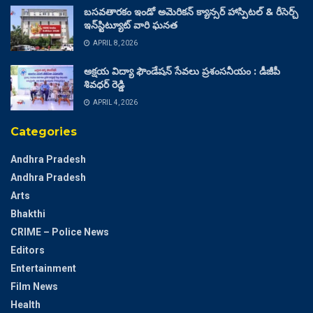
బసవతారకం ఇండో అమెరికన్ క్యాన్సర్ హాస్పిటల్ & రీసెర్చ్
ఇన్‌స్టిట్యూట్ వారి ఘనత
APRIL 8, 2026
అక్షయ విద్యా ఫౌండేషన్ సేవలు ప్రశంసనీయం : డీజీపీ
శివధర్ రెడ్డి
APRIL 4, 2026
Categories
Andhra Pradesh
Andhra Pradesh
Arts
Bhakthi
CRIME – Police News
Editors
Entertainment
Film News
Health