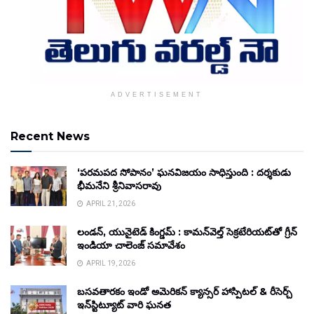
ADVERTISEMENT
Recent News
‘పరమపద సోపానం’ ఘనవిజయం సాధిస్తుంది : దర్శకుడు
భీమనేని శ్రీనివాసరావు
APRIL 21, 2026
లండన్, యునైటెడ్ కింగ్డమ్ : కామన్‌వెల్త్ సెక్రటేరియట్‌తో గ్రీన్
ఇండియా చాలెంజ్ సమావేశం
APRIL 19, 2026
బసవతారకం ఇండో అమెరికన్ క్యాన్సర్ హాస్పిటల్ & రీసెర్చ్
ఇన్‌స్టిట్యూట్ వారి ఘనత