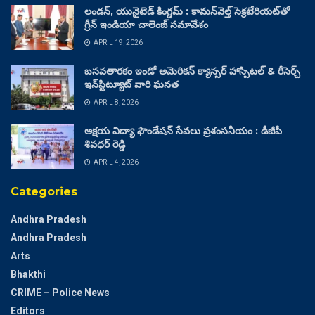
లండన్, యునైటెడ్ కింగ్డమ్ : కామన్‌వెల్త్ సెక్రటేరియట్‌తో
గ్రీన్ ఇండియా చాలెంజ్ సమావేశం
APRIL 19, 2026
బసవతారకం ఇండో అమెరికన్ క్యాన్సర్ హాస్పిటల్ & రీసెర్చ్
ఇన్‌స్టిట్యూట్ వారి ఘనత
APRIL 8, 2026
అక్షయ విద్యా ఫౌండేషన్ సేవలు ప్రశంసనీయం : డీజీపీ
శివధర్ రెడ్డి
APRIL 4, 2026
Categories
Andhra Pradesh
Andhra Pradesh
Arts
Bhakthi
CRIME – Police News
Editors