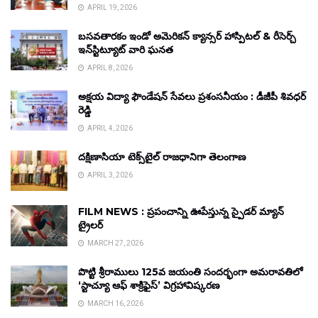
APRIL 19, 2026
బసవతారకం ఇండో అమెరికన్ క్యాన్సర్ హాస్పిటల్ & రీసెర్చ్
ఇన్‌స్టిట్యూట్ వారి ఘనత
APRIL 8, 2026
అక్షయ విద్యా ఫౌండేషన్ సేవలు ప్రశంసనీయం : డీజీపీ శివధర్
రెడ్డి
APRIL 4, 2026
దక్షిణాసియా టెక్స్‌టైల్ రాజధానిగా తెలంగాణ
APRIL 3, 2026
FILM NEWS : ప్రపంచాన్ని ఊపేస్తున్న స్పైడర్ మ్యాన్
ట్రైలర్
MARCH 27, 2026
పొట్టి శ్రీరాములు 125వ జయంతి సందర్భంగా అమరావతిలో
‘స్టాచ్యూ ఆఫ్ శాక్రిఫైస్’ విగ్రహావిష్కరణ
MARCH 16, 2026