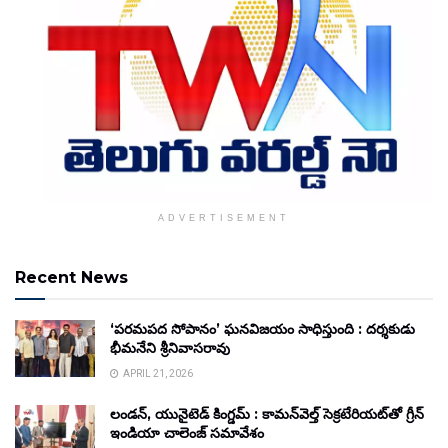
ADVERTISEMENT
Recent News
‘పరమపద సోపానం’ ఘనవిజయం సాధిస్తుంది : దర్శకుడు
భీమనేని శ్రీనివాసరావు
APRIL 21, 2026
లండన్, యునైటెడ్ కింగ్డమ్ : కామన్‌వెల్త్ సెక్రటేరియట్‌తో గ్రీన్
ఇండియా చాలెంజ్ సమావేశం