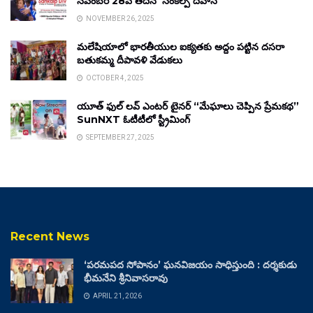
నవంబర్ 28వ తేదీన ‘సంకల్ప్ దివాస్’
NOVEMBER 26, 2025
మలేషియాలో భారతీయుల ఐక్యతకు అద్దం పట్టిన దసరా
బతుకమ్మ దీపావళి వేడుకలు
OCTOBER 4, 2025
యూత్ ఫుల్ లవ్ ఎంటర్ టైనర్ “మేఘాలు చెప్పిన ప్రేమకథ”
SunNXT ఓటీటీలో స్ట్రీమింగ్
SEPTEMBER 27, 2025
Recent News
‘పరమపద సోపానం’ ఘనవిజయం సాధిస్తుంది : దర్శకుడు
భీమనేని శ్రీనివాసరావు
APRIL 21, 2026