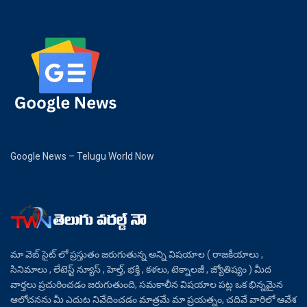
Google News – Telugu World Now
మా వెబ్ సైట్ లో ప్రస్తుతం జరుగుతున్న అన్ని విషయాల ( రాజకీయాలు ,
సినిమాలు , లేటెస్ట్ న్యూస్ , హెల్త్, భక్తి , కళలు, టెక్నాలజీ , జ్యోతిష్యం ) మీద
వార్తలు ప్రచురించడం జరుగుతుంది, సమకాలీన విషయాల పట్ల ఒక భిన్నమైన
ఆలోచనను మీ ఎదుట నివేదించడం మాత్రమే మా ప్రయత్నం, చదివే వారిలో ఆవేశ