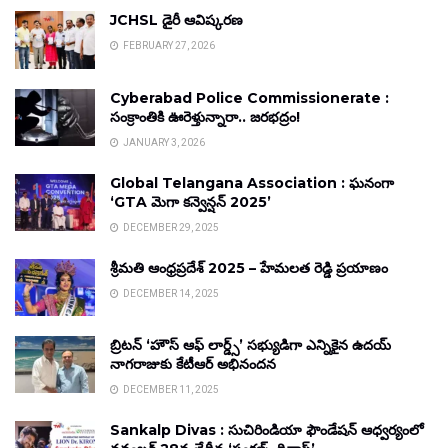
JCHSL డైరీ ఆవిష్కరణ
FEBRUARY 27, 2026
Cyberabad Police Commissionerate :
సంక్రాంతికి ఊరెళ్తున్నారా.. జరభద్రం!
JANUARY 3, 2026
Global Telangana Association : ఘనంగా
‘GTA మెగా కన్వెన్షన్ 2025’
DECEMBER 29, 2025
శ్రీమతి ఆంధ్రప్రదేశ్ 2025 – హేమలత రెడ్డి ప్రయాణం
DECEMBER 14, 2025
బ్రిటన్ ‘హౌస్ ఆఫ్ లార్డ్స్’ సభ్యుడిగా ఎన్నికైన ఉదయ్
నాగరాజుకు కేటీఆర్ అభినందన
DECEMBER 11, 2025
Sankalp Divas : సుచిరిండియా ఫౌండేషన్ ఆధ్వర్యంలో