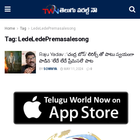
Home
Tag
LedeLedePremasalesong
Tag:
LedeLedePremasalesong
Raju Yadav : ‘చంద్ర బోస్’ లిరిక్స్ తో పాటు స్వయంగా
పాడిన ‘లేదే లేదే ప్రేమసలే’ పాట
BY
SOWMYA
MAY 11, 2024
0