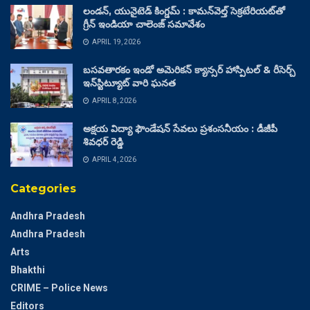
లండన్, యునైటెడ్ కింగ్డమ్ : కామన్‌వెల్త్ సెక్రటేరియట్‌తో
గ్రీన్ ఇండియా చాలెంజ్ సమావేశం
APRIL 19, 2026
బసవతారకం ఇండో అమెరికన్ క్యాన్సర్ హాస్పిటల్ & రీసెర్చ్
ఇన్‌స్టిట్యూట్ వారి ఘనత
APRIL 8, 2026
అక్షయ విద్యా ఫౌండేషన్ సేవలు ప్రశంసనీయం : డీజీపీ
శివధర్ రెడ్డి
APRIL 4, 2026
Categories
Andhra Pradesh
Andhra Pradesh
Arts
Bhakthi
CRIME – Police News
Editors