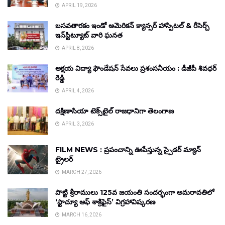
APRIL 19, 2026
బసవతారకం ఇండో అమెరికన్ క్యాన్సర్ హాస్పిటల్ & రీసెర్చ్
ఇన్‌స్టిట్యూట్ వారి ఘనత
APRIL 8, 2026
అక్షయ విద్యా ఫౌండేషన్ సేవలు ప్రశంసనీయం : డీజీపీ శివధర్
రెడ్డి
APRIL 4, 2026
దక్షిణాసియా టెక్స్‌టైల్ రాజధానిగా తెలంగాణ
APRIL 3, 2026
FILM NEWS : ప్రపంచాన్ని ఊపేస్తున్న స్పైడర్ మ్యాన్
ట్రైలర్
MARCH 27, 2026
పొట్టి శ్రీరాములు 125వ జయంతి సందర్భంగా అమరావతిలో
‘స్టాచ్యూ ఆఫ్ శాక్రిఫైస్’ విగ్రహావిష్కరణ
MARCH 16, 2026