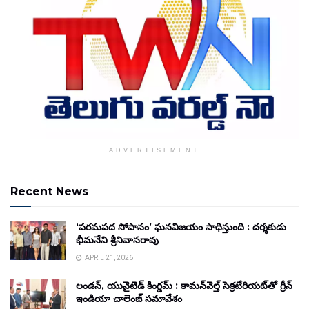
ADVERTISEMENT
Recent News
‘పరమపద సోపానం’ ఘనవిజయం సాధిస్తుంది : దర్శకుడు
భీమనేని శ్రీనివాసరావు
APRIL 21, 2026
లండన్, యునైటెడ్ కింగ్డమ్ : కామన్‌వెల్త్ సెక్రటేరియట్‌తో గ్రీన్
ఇండియా చాలెంజ్ సమావేశం