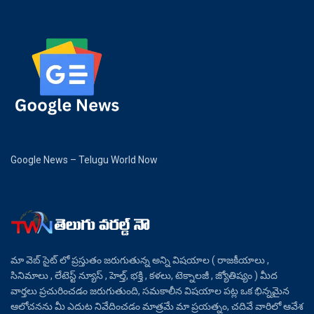
Google News – Telugu World Now
మా వెబ్ సైట్ లో ప్రస్తుతం జరుగుతున్న అన్ని విషయాల ( రాజకీయాలు ,
సినిమాలు , లేటెస్ట్ న్యూస్ , హెల్త్, భక్తి , కళలు, టెక్నాలజీ , జ్యోతిష్యం ) మీద
వార్తలు ప్రచురించడం జరుగుతుంది, సమకాలీన విషయాల పట్ల ఒక భిన్నమైన
ఆలోచనను మీ ఎదుట నివేదించడం మాత్రమే మా ప్రయత్నం, చదివే వారిలో ఆవేశ