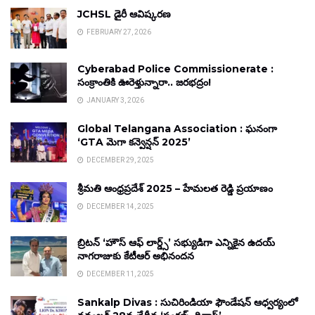
JCHSL డైరీ ఆవిష్కరణ
FEBRUARY 27, 2026
Cyberabad Police Commissionerate :
సంక్రాంతికి ఊరెళ్తున్నారా.. జరభద్రం!
JANUARY 3, 2026
Global Telangana Association : ఘనంగా
‘GTA మెగా కన్వెన్షన్ 2025’
DECEMBER 29, 2025
శ్రీమతి ఆంధ్రప్రదేశ్ 2025 – హేమలత రెడ్డి ప్రయాణం
DECEMBER 14, 2025
బ్రిటన్ ‘హౌస్ ఆఫ్ లార్డ్స్’ సభ్యుడిగా ఎన్నికైన ఉదయ్
నాగరాజుకు కేటీఆర్ అభినందన
DECEMBER 11, 2025
Sankalp Divas : సుచిరిండియా ఫౌండేషన్ ఆధ్వర్యంలో