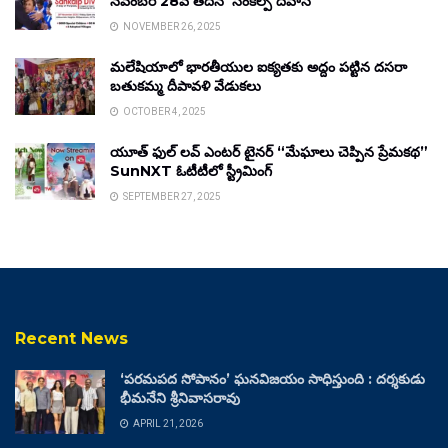
నవంబర్ 28వ తేదీన ‘సంకల్ప్ దివాస్’
NOVEMBER 26, 2025
మలేషియాలో భారతీయుల ఐక్యతకు అద్దం పట్టిన దసరా
బతుకమ్మ దీపావళి వేడుకలు
OCTOBER 4, 2025
యూత్ ఫుల్ లవ్ ఎంటర్ టైనర్ “మేఘాలు చెప్పిన ప్రేమకథ”
SunNXT ఓటీటీలో స్ట్రీమింగ్
SEPTEMBER 27, 2025
Recent News
‘పరమపద సోపానం’ ఘనవిజయం సాధిస్తుంది : దర్శకుడు
భీమనేని శ్రీనివాసరావు
APRIL 21, 2026