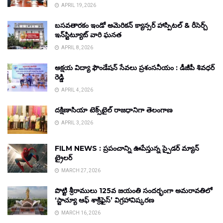
APRIL 19, 2026
బసవతారకం ఇండో అమెరికన్ క్యాన్సర్ హాస్పిటల్ & రీసెర్చ్
ఇన్‌స్టిట్యూట్ వారి ఘనత
APRIL 8, 2026
అక్షయ విద్యా ఫౌండేషన్ సేవలు ప్రశంసనీయం : డీజీపీ శివధర్
రెడ్డి
APRIL 4, 2026
దక్షిణాసియా టెక్స్‌టైల్ రాజధానిగా తెలంగాణ
APRIL 3, 2026
FILM NEWS : ప్రపంచాన్ని ఊపేస్తున్న స్పైడర్ మ్యాన్
ట్రైలర్
MARCH 27, 2026
పొట్టి శ్రీరాములు 125వ జయంతి సందర్భంగా అమరావతిలో
‘స్టాచ్యూ ఆఫ్ శాక్రిఫైస్’ విగ్రహావిష్కరణ
MARCH 16, 2026