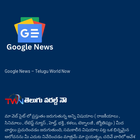
Google News – Telugu World Now
మా వెబ్ సైట్ లో ప్రస్తుతం జరుగుతున్న అన్ని విషయాల ( రాజకీయాలు ,
సినిమాలు , లేటెస్ట్ న్యూస్ , హెల్త్, భక్తి , కళలు, టెక్నాలజీ , జ్యోతిష్యం ) మీద
వార్తలు ప్రచురించడం జరుగుతుంది, సమకాలీన విషయాల పట్ల ఒక భిన్నమైన
ఆలోచనను మీ ఎదుట నివేదించడం మాత్రమే మా ప్రయత్నం, చదివే వారిలో ఆవేశ