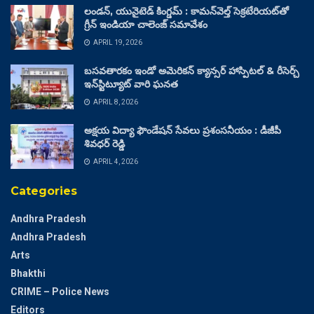
లండన్, యునైటెడ్ కింగ్డమ్ : కామన్‌వెల్త్ సెక్రటేరియట్‌తో
గ్రీన్ ఇండియా చాలెంజ్ సమావేశం
APRIL 19, 2026
బసవతారకం ఇండో అమెరికన్ క్యాన్సర్ హాస్పిటల్ & రీసెర్చ్
ఇన్‌స్టిట్యూట్ వారి ఘనత
APRIL 8, 2026
అక్షయ విద్యా ఫౌండేషన్ సేవలు ప్రశంసనీయం : డీజీపీ
శివధర్ రెడ్డి
APRIL 4, 2026
Categories
Andhra Pradesh
Andhra Pradesh
Arts
Bhakthi
CRIME – Police News
Editors