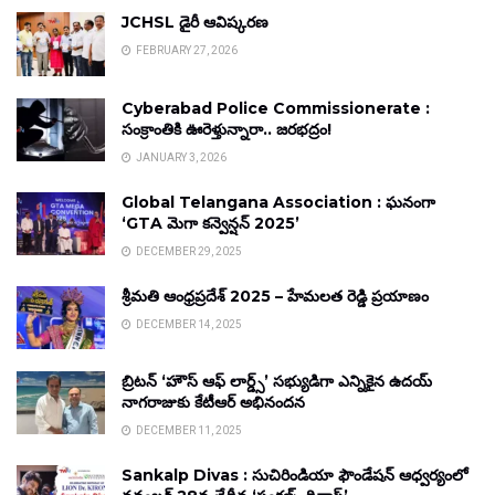
JCHSL డైరీ ఆవిష్కరణ
FEBRUARY 27, 2026
Cyberabad Police Commissionerate :
సంక్రాంతికి ఊరెళ్తున్నారా.. జరభద్రం!
JANUARY 3, 2026
Global Telangana Association : ఘనంగా
‘GTA మెగా కన్వెన్షన్ 2025’
DECEMBER 29, 2025
శ్రీమతి ఆంధ్రప్రదేశ్ 2025 – హేమలత రెడ్డి ప్రయాణం
DECEMBER 14, 2025
బ్రిటన్ ‘హౌస్ ఆఫ్ లార్డ్స్’ సభ్యుడిగా ఎన్నికైన ఉదయ్
నాగరాజుకు కేటీఆర్ అభినందన
DECEMBER 11, 2025
Sankalp Divas : సుచిరిండియా ఫౌండేషన్ ఆధ్వర్యంలో