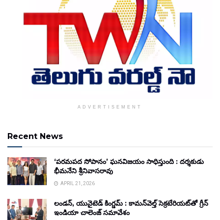
ADVERTISEMENT
Recent News
‘పరమపద సోపానం’ ఘనవిజయం సాధిస్తుంది : దర్శకుడు
భీమనేని శ్రీనివాసరావు
APRIL 21, 2026
లండన్, యునైటెడ్ కింగ్డమ్ : కామన్‌వెల్త్ సెక్రటేరియట్‌తో గ్రీన్
ఇండియా చాలెంజ్ సమావేశం