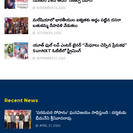
నవంబర్ 28వ తేదీన ‘సంకల్ప్ దివాస్’
NOVEMBER 26, 2025
మలేషియాలో భారతీయుల ఐక్యతకు అద్దం పట్టిన దసరా
బతుకమ్మ దీపావళి వేడుకలు
OCTOBER 4, 2025
యూత్ ఫుల్ లవ్ ఎంటర్ టైనర్ “మేఘాలు చెప్పిన ప్రేమకథ”
SunNXT ఓటీటీలో స్ట్రీమింగ్
SEPTEMBER 27, 2025
Recent News
‘పరమపద సోపానం’ ఘనవిజయం సాధిస్తుంది : దర్శకుడు
భీమనేని శ్రీనివాసరావు
APRIL 21, 2026