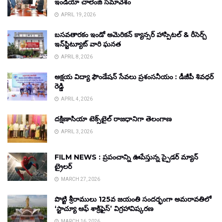
ఇండియా చాలెంజ్ సమావేశం
APRIL 19, 2026
బసవతారకం ఇండో అమెరికన్ క్యాన్సర్ హాస్పిటల్ & రీసెర్చ్
ఇన్‌స్టిట్యూట్ వారి ఘనత
APRIL 8, 2026
అక్షయ విద్యా ఫౌండేషన్ సేవలు ప్రశంసనీయం : డీజీపీ శివధర్
రెడ్డి
APRIL 4, 2026
దక్షిణాసియా టెక్స్‌టైల్ రాజధానిగా తెలంగాణ
APRIL 3, 2026
FILM NEWS : ప్రపంచాన్ని ఊపేస్తున్న స్పైడర్ మ్యాన్
ట్రైలర్
MARCH 27, 2026
పొట్టి శ్రీరాములు 125వ జయంతి సందర్భంగా అమరావతిలో
‘స్టాచ్యూ ఆఫ్ శాక్రిఫైస్’ విగ్రహావిష్కరణ
MARCH 16, 2026