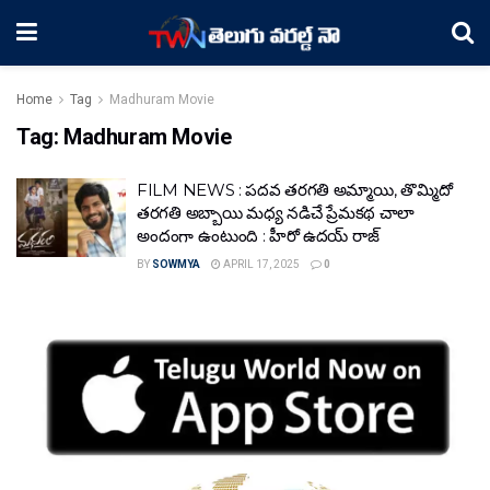
Home
Tag
Madhuram Movie
Tag:
Madhuram Movie
FILM NEWS : పదవ తరగతి అమ్మాయి, తొమ్మిదో
తరగతి అబ్బాయి మధ్య నడిచే ప్రేమకథ చాలా
అందంగా ఉంటుంది : హీరో ఉదయ్ రాజ్
BY
SOWMYA
APRIL 17, 2025
0