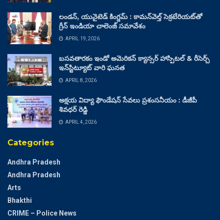
లండన్, యునైటెడ్ కింగ్డమ్ : కామన్‌వెల్త్ సెక్రటేరియట్‌తో
గ్రీన్ ఇండియా చాలెంజ్ సమావేశం
APRIL 19, 2026
బసవతారకం ఇండో అమెరికన్ క్యాన్సర్ హాస్పిటల్ & రీసెర్చ్
ఇన్‌స్టిట్యూట్ వారి ఘనత
APRIL 8, 2026
అక్షయ విద్యా ఫౌండేషన్ సేవలు ప్రశంసనీయం : డీజీపీ
శివధర్ రెడ్డి
APRIL 4, 2026
Categories
Andhra Pradesh
Andhra Pradesh
Arts
Bhakthi
CRIME – Police News