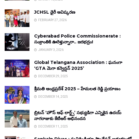
JCHSL డైరీ ఆవిష్కరణ
FEBRUARY 27, 2026
Cyberabad Police Commissionerate :
సంక్రాంతికి ఊరెళ్తున్నారా.. జరభద్రం!
JANUARY 3, 2026
Global Telangana Association : ఘనంగా
‘GTA మెగా కన్వెన్షన్ 2025’
DECEMBER 29, 2025
శ్రీమతి ఆంధ్రప్రదేశ్ 2025 – హేమలత రెడ్డి ప్రయాణం
DECEMBER 14, 2025
బ్రిటన్ ‘హౌస్ ఆఫ్ లార్డ్స్’ సభ్యుడిగా ఎన్నికైన ఉదయ్
నాగరాజుకు కేటీఆర్ అభినందన
DECEMBER 11, 2025