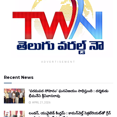
ADVERTISEMENT
Recent News
‘పరమపద సోపానం’ ఘనవిజయం సాధిస్తుంది : దర్శకుడు
భీమనేని శ్రీనివాసరావు
APRIL 21, 2026
లండన్, యునైటెడ్ కింగ్డమ్ : కామన్‌వెల్త్ సెక్రటేరియట్‌తో గ్రీన్