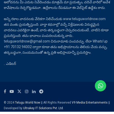
ఆలోచనను మీ ఎదుట నివేదించడం మాత్రమే మా ప్రయత్నం, చదివే వారిలో ఆవేశ
కావేషాలను రెచ్చగొట్టడమూ.. ఉద్రేకాలను రేపడమూ ఈ వెబ్‌సైట్ ఉద్దేశం కాదు.
అన్ని రకాల వాదనలకు వేదికగా నిలిచేందుకు www.teluguworldnow.com
తన వంతు ప్రయత్నిస్తుంది. వార్తా కథనాల్లో వచ్చే విశ్లేషణలకు విరుద్ధమైన
వాదనలు ఎవరికైనా ఉంటే, వారు తర్కబద్ధంగా చెప్పదలచుకుంటే.. వాటిని కూడా
ప్రచురిస్తుంది. తమ భావాలు పంపదలచుకున్న వారు..
teluguworldnow@gmail.com చిరునామాకు పంపవచ్చు. లేదా Whats’up
+91 70132 94002 ద్వారా కూడా తమ అభిప్రాయాలను తెలియ చేయ వచ్చు,
తర్కబద్ధంగా, సంయమనంతో ఉన్న ప్రతి అభిప్రాయాన్నీ ప్రచురిస్తాం.
.. ఎడిటర్
© 2024
Telugu World Now
|| All Rights Reserved
V9 Media Entertainments
||
Developed by
Ultrakey IT Solutions Pvt. Ltd.