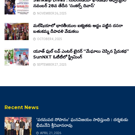
Sankalp Divas : సుచిరిండియా ఫౌండేషన్ ఆధ్వర్యంలో
నవంబర్ 28వ తేదీన ‘సంకల్ప్ దివాస్’
NOVEMBER 26, 2025
మలేషియాలో భారతీయుల ఐక్యతకు అద్దం పట్టిన దసరా
బతుకమ్మ దీపావళి వేడుకలు
OCTOBER 4, 2025
యూత్ ఫుల్ లవ్ ఎంటర్ టైనర్ “మేఘాలు చెప్పిన ప్రేమకథ”
SunNXT ఓటీటీలో స్ట్రీమింగ్
SEPTEMBER 27, 2025
Recent News
‘పరమపద సోపానం’ ఘనవిజయం సాధిస్తుంది : దర్శకుడు
భీమనేని శ్రీనివాసరావు
APRIL 21, 2026