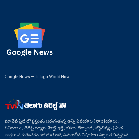
Google News – Telugu World Now
మా వెబ్ సైట్ లో ప్రస్తుతం జరుగుతున్న అన్ని విషయాల ( రాజకీయాలు ,
సినిమాలు , లేటెస్ట్ న్యూస్ , హెల్త్, భక్తి , కళలు, టెక్నాలజీ , జ్యోతిష్యం ) మీద
వార్తలు ప్రచురించడం జరుగుతుంది, సమకాలీన విషయాల పట్ల ఒక భిన్నమైన