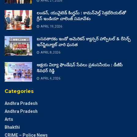
APRIL 21, 2026
లండన్, యునైటెడ్ కింగ్డమ్ : కామన్‌వెల్త్ సెక్రటేరియట్‌తో
గ్రీన్ ఇండియా చాలెంజ్ సమావేశం
APRIL 19, 2026
బసవతారకం ఇండో అమెరికన్ క్యాన్సర్ హాస్పిటల్ & రీసెర్చ్
ఇన్‌స్టిట్యూట్ వారి ఘనత
APRIL 8, 2026
అక్షయ విద్యా ఫౌండేషన్ సేవలు ప్రశంసనీయం : డీజీపీ
శివధర్ రెడ్డి
APRIL 4, 2026
Categories
Andhra Pradesh
Andhra Pradesh
Arts
Bhakthi
CRIME – Police News