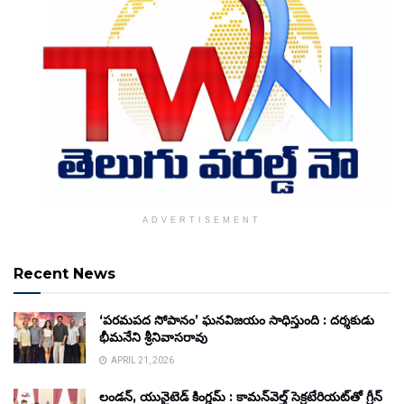
ADVERTISEMENT
Recent News
‘పరమపద సోపానం’ ఘనవిజయం సాధిస్తుంది : దర్శకుడు
భీమనేని శ్రీనివాసరావు
APRIL 21, 2026
లండన్, యునైటెడ్ కింగ్డమ్ : కామన్‌వెల్త్ సెక్రటేరియట్‌తో గ్రీన్