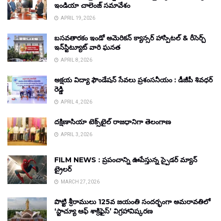
ఇండియా చాలెంజ్ సమావేశం
APRIL 19, 2026
బసవతారకం ఇండో అమెరికన్ క్యాన్సర్ హాస్పిటల్ & రీసెర్చ్
ఇన్‌స్టిట్యూట్ వారి ఘనత
APRIL 8, 2026
అక్షయ విద్యా ఫౌండేషన్ సేవలు ప్రశంసనీయం : డీజీపీ శివధర్
రెడ్డి
APRIL 4, 2026
దక్షిణాసియా టెక్స్‌టైల్ రాజధానిగా తెలంగాణ
APRIL 3, 2026
FILM NEWS : ప్రపంచాన్ని ఊపేస్తున్న స్పైడర్ మ్యాన్
ట్రైలర్
MARCH 27, 2026
పొట్టి శ్రీరాములు 125వ జయంతి సందర్భంగా అమరావతిలో
‘స్టాచ్యూ ఆఫ్ శాక్రిఫైస్’ విగ్రహావిష్కరణ