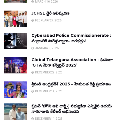
MARCH 16, 2026
JCHSL డైరీ ఆవిష్కరణ
FEBRUARY 27, 2026
Cyberabad Police Commissionerate :
సంక్రాంతికి ఊరెళ్తున్నారా.. జరభద్రం!
JANUARY 3, 2026
Global Telangana Association : ఘనంగా
‘GTA మెగా కన్వెన్షన్ 2025’
DECEMBER 29, 2025
శ్రీమతి ఆంధ్రప్రదేశ్ 2025 – హేమలత రెడ్డి ప్రయాణం
DECEMBER 14, 2025
బ్రిటన్ ‘హౌస్ ఆఫ్ లార్డ్స్’ సభ్యుడిగా ఎన్నికైన ఉదయ్
నాగరాజుకు కేటీఆర్ అభినందన
DECEMBER 11, 2025