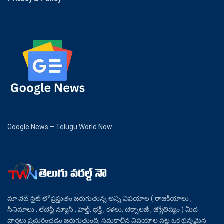
Google News – Telugu World Now
మా వెబ్ సైట్ లో ప్రస్తుతం జరుగుతున్న అన్ని విషయాల ( రాజకీయాలు ,
సినిమాలు , లేటెస్ట్ న్యూస్ , హెల్త్, భక్తి , కళలు, టెక్నాలజీ , జ్యోతిష్యం ) మీద
వార్తలు ప్రచురించడం జరుగుతుంది, సమకాలీన విషయాల పట్ల ఒక భిన్నమైన