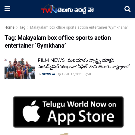
Home
Tag
Malayalam box office sports action entertainer 'Gymkhana'
Tag:
Malayalam box office sports action
entertainer ‘Gymkhana’
FILM NEWS : మలయాళం స్పోర్ట్స్ యాక్షన్
ఎంటర్‌టైనర్ ‘జింఖానా’ ఏప్రిల్ 25న తెలుగు రాష్ట్రాలలో
BY
SOWMYA
APRIL 17, 2025
0