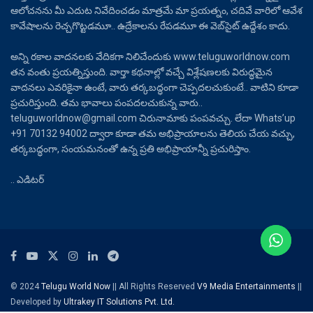
ఆలోచనను మీ ఎదుట నివేదించడం మాత్రమే మా ప్రయత్నం, చదివే వారిలో ఆవేశ
కావేషాలను రెచ్చగొట్టడమూ.. ఉద్రేకాలను రేపడమూ ఈ వెబ్‌సైట్ ఉద్దేశం కాదు.
అన్ని రకాల వాదనలకు వేదికగా నిలిచేందుకు www.teluguworldnow.com
తన వంతు ప్రయత్నిస్తుంది. వార్తా కథనాల్లో వచ్చే విశ్లేషణలకు విరుద్ధమైన
వాదనలు ఎవరికైనా ఉంటే, వారు తర్కబద్ధంగా చెప్పదలచుకుంటే.. వాటిని కూడా
ప్రచురిస్తుంది. తమ భావాలు పంపదలచుకున్న వారు..
teluguworldnow@gmail.com చిరునామాకు పంపవచ్చు. లేదా Whats’up
+91 70132 94002 ద్వారా కూడా తమ అభిప్రాయాలను తెలియ చేయ వచ్చు,
తర్కబద్ధంగా, సంయమనంతో ఉన్న ప్రతి అభిప్రాయాన్నీ ప్రచురిస్తాం.
.. ఎడిటర్
© 2024
Telugu World Now
|| All Rights Reserved
V9 Media Entertainments
||
Developed by
Ultrakey IT Solutions Pvt. Ltd.