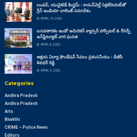
లండన్, యునైటెడ్ కింగ్డమ్ : కామన్‌వెల్త్ సెక్రటేరియట్‌తో
గ్రీన్ ఇండియా చాలెంజ్ సమావేశం
APRIL 19, 2026
బసవతారకం ఇండో అమెరికన్ క్యాన్సర్ హాస్పిటల్ & రీసెర్చ్
ఇన్‌స్టిట్యూట్ వారి ఘనత
APRIL 8, 2026
అక్షయ విద్యా ఫౌండేషన్ సేవలు ప్రశంసనీయం : డీజీపీ
శివధర్ రెడ్డి
APRIL 4, 2026
Categories
Andhra Pradesh
Andhra Pradesh
Arts
Bhakthi
CRIME – Police News
Editors