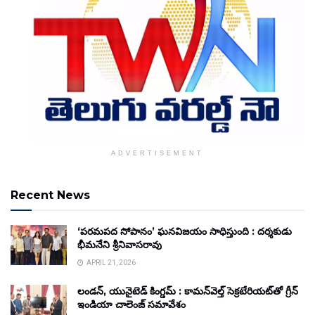
ADVERTISEMENT
Recent News
‘పరమపద సోపానం’ ఘనవిజయం సాధిస్తుంది : దర్శకుడు
భీమనేని శ్రీనివాసరావు
APRIL 21, 2026
లండన్, యునైటెడ్ కింగ్డమ్ : కామన్‌వెల్త్ సెక్రటేరియట్‌తో గ్రీన్
ఇండియా చాలెంజ్ సమావేశం