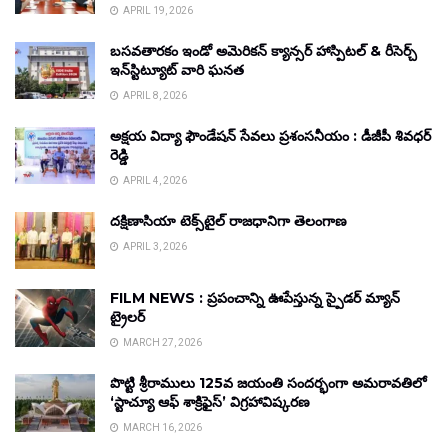
APRIL 19, 2026
బసవతారకం ఇండో అమెరికన్ క్యాన్సర్ హాస్పిటల్ & రీసెర్చ్
ఇన్‌స్టిట్యూట్ వారి ఘనత
APRIL 8, 2026
అక్షయ విద్యా ఫౌండేషన్ సేవలు ప్రశంసనీయం : డీజీపీ శివధర్
రెడ్డి
APRIL 4, 2026
దక్షిణాసియా టెక్స్‌టైల్ రాజధానిగా తెలంగాణ
APRIL 3, 2026
FILM NEWS : ప్రపంచాన్ని ఊపేస్తున్న స్పైడర్ మ్యాన్
ట్రైలర్
MARCH 27, 2026
పొట్టి శ్రీరాములు 125వ జయంతి సందర్భంగా అమరావతిలో
‘స్టాచ్యూ ఆఫ్ శాక్రిఫైస్’ విగ్రహావిష్కరణ
MARCH 16, 2026