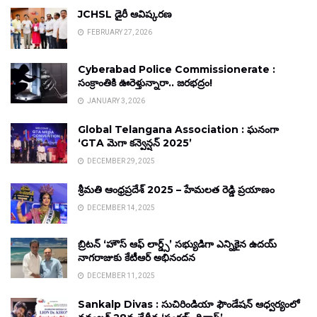
JCHSL డైరీ ఆవిష్కరణ
FEBRUARY 27, 2026
Cyberabad Police Commissionerate :
సంక్రాంతికి ఊరెళ్తున్నారా.. జరభద్రం!
JANUARY 3, 2026
Global Telangana Association : ఘనంగా
‘GTA మెగా కన్వెన్షన్ 2025’
DECEMBER 29, 2025
శ్రీమతి ఆంధ్రప్రదేశ్ 2025 – హేమలత రెడ్డి ప్రయాణం
DECEMBER 14, 2025
బ్రిటన్ ‘హౌస్ ఆఫ్ లార్డ్స్’ సభ్యుడిగా ఎన్నికైన ఉదయ్
నాగరాజుకు కేటీఆర్ అభినందన
DECEMBER 11, 2025
Sankalp Divas : సుచిరిండియా ఫౌండేషన్ ఆధ్వర్యంలో