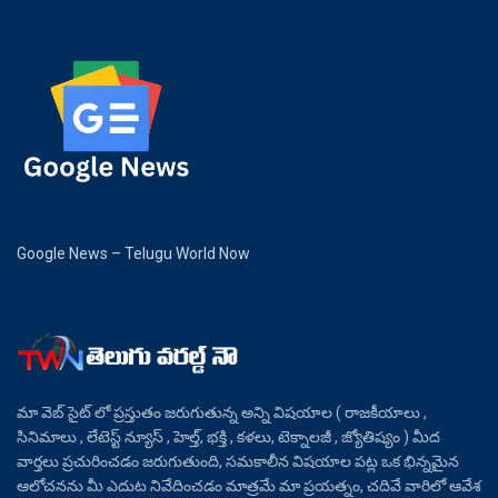
Google News – Telugu World Now
మా వెబ్ సైట్ లో ప్రస్తుతం జరుగుతున్న అన్ని విషయాల ( రాజకీయాలు ,
సినిమాలు , లేటెస్ట్ న్యూస్ , హెల్త్, భక్తి , కళలు, టెక్నాలజీ , జ్యోతిష్యం ) మీద
వార్తలు ప్రచురించడం జరుగుతుంది, సమకాలీన విషయాల పట్ల ఒక భిన్నమైన
ఆలోచనను మీ ఎదుట నివేదించడం మాత్రమే మా ప్రయత్నం, చదివే వారిలో ఆవేశ