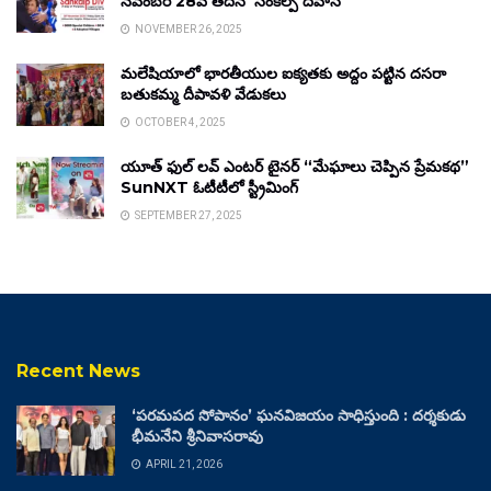
నవంబర్ 28వ తేదీన ‘సంకల్ప్ దివాస్’
NOVEMBER 26, 2025
మలేషియాలో భారతీయుల ఐక్యతకు అద్దం పట్టిన దసరా
బతుకమ్మ దీపావళి వేడుకలు
OCTOBER 4, 2025
యూత్ ఫుల్ లవ్ ఎంటర్ టైనర్ “మేఘాలు చెప్పిన ప్రేమకథ”
SunNXT ఓటీటీలో స్ట్రీమింగ్
SEPTEMBER 27, 2025
Recent News
‘పరమపద సోపానం’ ఘనవిజయం సాధిస్తుంది : దర్శకుడు
భీమనేని శ్రీనివాసరావు
APRIL 21, 2026