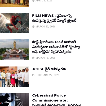
APRIL 3, 2026
FILM NEWS : ప్రపంచాన్ని
ఊపేస్తున్న స్పైడర్ మ్యాన్ ట్రైలర్
MARCH 27, 2026
పొట్టి శ్రీరాములు 125వ జయంతి
సందర్భంగా అమరావతిలో ‘స్టాచ్యూ
ఆఫ్ శాక్రిఫైస్’ విగ్రహావిష్కరణ
MARCH 16, 2026
JCHSL డైరీ ఆవిష్కరణ
FEBRUARY 27, 2026
Cyberabad Police
Commissionerate :
సంక్రాంతికి ఊరెళ్తున్నారా.. జరభద్రం!