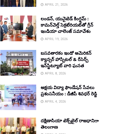
APRIL 21, 2026
లండన్, యునైటెడ్ కింగ్డమ్ :
కామన్‌వెల్త్ సెక్రటేరియట్‌తో గ్రీన్
ఇండియా చాలెంజ్ సమావేశం
APRIL 19, 2026
బసవతారకం ఇండో అమెరికన్
క్యాన్సర్ హాస్పిటల్ & రీసెర్చ్
ఇన్‌స్టిట్యూట్ వారి ఘనత
APRIL 8, 2026
అక్షయ విద్యా ఫౌండేషన్ సేవలు
ప్రశంసనీయం : డీజీపీ శివధర్ రెడ్డి
APRIL 4, 2026
దక్షిణాసియా టెక్స్‌టైల్ రాజధానిగా
తెలంగాణ