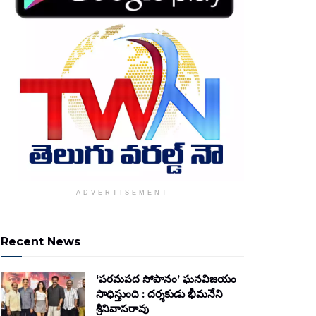
ADVERTISEMENT
Recent News
‘పరమపద సోపానం’ ఘనవిజయం
సాధిస్తుంది : దర్శకుడు భీమనేని
శ్రీనివాసరావు