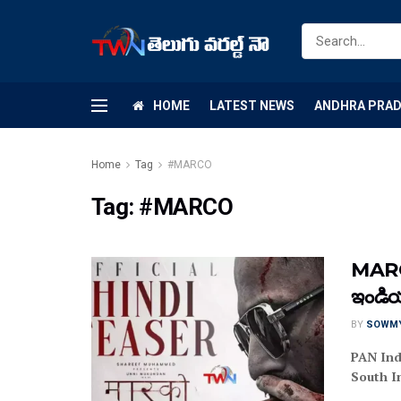
HOME
LATEST NEWS
ANDHRA PRA
Home
Tag
#MARCO
Tag:
#MARCO
MARCO
ఇండియన
BY
SOWM
PAN Ind
South I