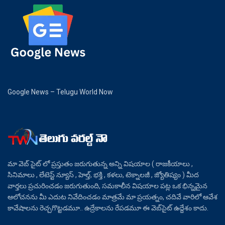
Google News – Telugu World Now
మా వెబ్ సైట్ లో ప్రస్తుతం జరుగుతున్న అన్ని విషయాల ( రాజకీయాలు ,
సినిమాలు , లేటెస్ట్ న్యూస్ , హెల్త్, భక్తి , కళలు, టెక్నాలజీ , జ్యోతిష్యం ) మీద
వార్తలు ప్రచురించడం జరుగుతుంది, సమకాలీన విషయాల పట్ల ఒక భిన్నమైన
ఆలోచనను మీ ఎదుట నివేదించడం మాత్రమే మా ప్రయత్నం, చదివే వారిలో ఆవేశ
కావేషాలను రెచ్చగొట్టడమూ.. ఉద్రేకాలను రేపడమూ ఈ వెబ్‌సైట్ ఉద్దేశం కాదు.