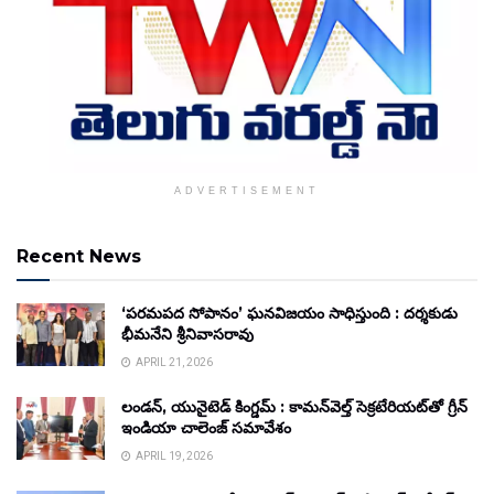
ADVERTISEMENT
Recent News
‘పరమపద సోపానం’ ఘనవిజయం సాధిస్తుంది : దర్శకుడు
భీమనేని శ్రీనివాసరావు
APRIL 21, 2026
లండన్, యునైటెడ్ కింగ్డమ్ : కామన్‌వెల్త్ సెక్రటేరియట్‌తో గ్రీన్
ఇండియా చాలెంజ్ సమావేశం
APRIL 19, 2026