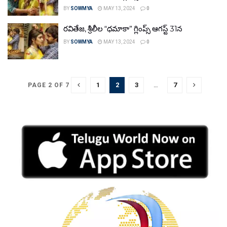
BY
SOWMYA
MAY 13, 2024
0
రవితేజ, శ్రీలీల “ధమాకా” గ్లింప్స్ ఆగస్ట్ 31న
BY
SOWMYA
MAY 13, 2024
0
1
2
3
…
7
PAGE 2 OF 7