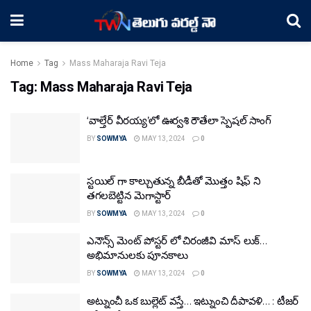
Home
Tag
Mass Maharaja Ravi Teja
Tag:
Mass Maharaja Ravi Teja
‘వాల్తేర్ వీరయ్య’లో ఊర్వశి రౌతేలా స్పెషల్ సాంగ్
BY
SOWMYA
MAY 13, 2024
0
స్టయిల్ గా కాల్చుతున్న బీడీతో మొత్తం షిఫ్ ని
తగలబెట్టిన మెగాస్టార్
BY
SOWMYA
MAY 13, 2024
0
ఎనౌన్స్ మెంట్ పోస్టర్ లో చిరంజీవి మాస్ లుక్…
అభిమానులకు పూనకాలు
BY
SOWMYA
MAY 13, 2024
0
అట్నుంచీ ఒక బుల్లెట్ వస్తే… ఇట్నుంచి దీపావళి… : టీజర్