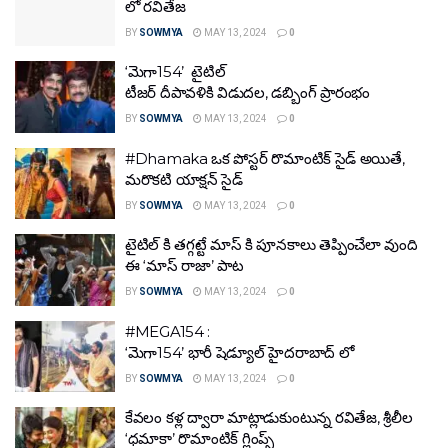
లో రవితేజ
BY
SOWMYA
MAY 13, 2024
0
‘మెగా154’ టైటిల్
టీజర్ దీపావళికి విడుదల, డబ్బింగ్ ప్రారంభం
BY
SOWMYA
MAY 13, 2024
0
#Dhamaka ఒక పోస్టర్ రొమాంటిక్ సైడ్ అయితే,
మరొకటి యాక్షన్ సైడ్
BY
SOWMYA
MAY 13, 2024
0
టైటిల్ కి తగ్గట్టే మాస్ కి పూనకాలు తెప్పించేలా వుంది
ఈ ‘మాస్ రాజా’ పాట
BY
SOWMYA
MAY 13, 2024
0
#MEGA154 :
‘మెగా154’ భారీ షెడ్యూల్ హైదరాబాద్‌ లో
BY
SOWMYA
MAY 13, 2024
0
కేవలం కళ్ల ద్వారా మాట్లాడుకుంటున్న రవితేజ, శ్రీలీల
‘ధమాకా’ రొమాంటిక్ గ్లింప్స్