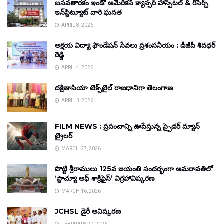
బసవతారకం ఇండో అమెరికన్ క్యాన్సర్ హాస్పిటల్ & రీసెర్చ్
ఇన్‌స్టిట్యూట్ వారి ఘనత
APRIL 8, 2026
అక్షయ విద్యా ఫౌండేషన్ సేవలు ప్రశంసనీయం : డీజీపీ శివధర్
రెడ్డి
APRIL 4, 2026
దక్షిణాసియా టెక్స్‌టైల్ రాజధానిగా తెలంగాణ
APRIL 3, 2026
FILM NEWS : ప్రపంచాన్ని ఊపేస్తున్న స్పైడర్ మ్యాన్
ట్రైలర్
MARCH 27, 2026
పొట్టి శ్రీరాములు 125వ జయంతి సందర్భంగా అమరావతిలో
‘స్టాచ్యూ ఆఫ్ శాక్రిఫైస్’ విగ్రహావిష్కరణ
MARCH 16, 2026
JCHSL డైరీ ఆవిష్కరణ