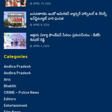
APRIL 19, 2026
బసవతారకం ఇండో అమెరికన్ క్యాన్సర్ హాస్పిటల్ & రీసెర్చ్
ఇన్‌స్టిట్యూట్ వారి ఘనత
APRIL 8, 2026
అక్షయ విద్యా ఫౌండేషన్ సేవలు ప్రశంసనీయం : డీజీపీ
శివధర్ రెడ్డి
APRIL 4, 2026
Categories
Andhra Pradesh
Andhra Pradesh
Arts
Bhakthi
CRIME – Police News
Editors
Entertainment