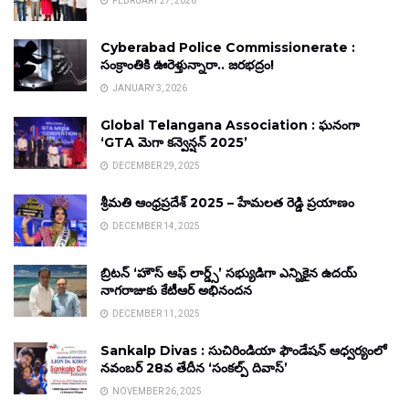
FEBRUARY 27, 2026
Cyberabad Police Commissionerate :
సంక్రాంతికి ఊరెళ్తున్నారా.. జరభద్రం!
JANUARY 3, 2026
Global Telangana Association : ఘనంగా
‘GTA మెగా కన్వెన్షన్ 2025’
DECEMBER 29, 2025
శ్రీమతి ఆంధ్రప్రదేశ్ 2025 – హేమలత రెడ్డి ప్రయాణం
DECEMBER 14, 2025
బ్రిటన్ ‘హౌస్ ఆఫ్ లార్డ్స్’ సభ్యుడిగా ఎన్నికైన ఉదయ్
నాగరాజుకు కేటీఆర్ అభినందన
DECEMBER 11, 2025
Sankalp Divas : సుచిరిండియా ఫౌండేషన్ ఆధ్వర్యంలో
నవంబర్ 28వ తేదీన ‘సంకల్ప్ దివాస్’
NOVEMBER 26, 2025