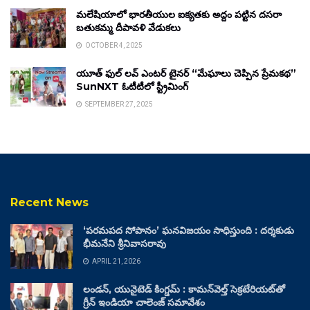
మలేషియాలో భారతీయుల ఐక్యతకు అద్దం పట్టిన దసరా
బతుకమ్మ దీపావళి వేడుకలు
OCTOBER 4, 2025
యూత్ ఫుల్ లవ్ ఎంటర్ టైనర్ “మేఘాలు చెప్పిన ప్రేమకథ”
SunNXT ఓటీటీలో స్ట్రీమింగ్
SEPTEMBER 27, 2025
Recent News
‘పరమపద సోపానం’ ఘనవిజయం సాధిస్తుంది : దర్శకుడు
భీమనేని శ్రీనివాసరావు
APRIL 21, 2026
లండన్, యునైటెడ్ కింగ్డమ్ : కామన్‌వెల్త్ సెక్రటేరియట్‌తో
గ్రీన్ ఇండియా చాలెంజ్ సమావేశం