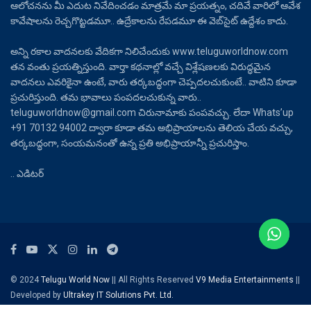
ఆలోచనను మీ ఎదుట నివేదించడం మాత్రమే మా ప్రయత్నం, చదివే వారిలో ఆవేశ
కావేషాలను రెచ్చగొట్టడమూ.. ఉద్రేకాలను రేపడమూ ఈ వెబ్‌సైట్ ఉద్దేశం కాదు.
అన్ని రకాల వాదనలకు వేదికగా నిలిచేందుకు www.teluguworldnow.com
తన వంతు ప్రయత్నిస్తుంది. వార్తా కథనాల్లో వచ్చే విశ్లేషణలకు విరుద్ధమైన
వాదనలు ఎవరికైనా ఉంటే, వారు తర్కబద్ధంగా చెప్పదలచుకుంటే.. వాటిని కూడా
ప్రచురిస్తుంది. తమ భావాలు పంపదలచుకున్న వారు..
teluguworldnow@gmail.com చిరునామాకు పంపవచ్చు. లేదా Whats’up
+91 70132 94002 ద్వారా కూడా తమ అభిప్రాయాలను తెలియ చేయ వచ్చు,
తర్కబద్ధంగా, సంయమనంతో ఉన్న ప్రతి అభిప్రాయాన్నీ ప్రచురిస్తాం.
.. ఎడిటర్
© 2024
Telugu World Now
|| All Rights Reserved
V9 Media Entertainments
||
Developed by
Ultrakey IT Solutions Pvt. Ltd.