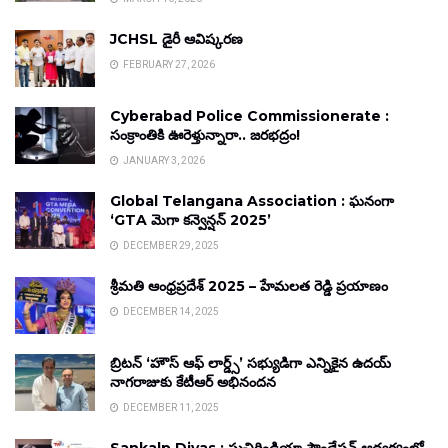
JCHSL డైరీ ఆవిష్కరణ
FEBRUARY 27, 2026
Cyberabad Police Commissionerate :
సంక్రాంతికి ఊరెళ్తున్నారా.. జరభద్రం!
JANUARY 3, 2026
Global Telangana Association : ఘనంగా
‘GTA మెగా కన్వెన్షన్ 2025’
DECEMBER 29, 2025
శ్రీమతి ఆంధ్రప్రదేశ్ 2025 – హేమలత రెడ్డి ప్రయాణం
DECEMBER 14, 2025
బ్రిటన్ ‘హౌస్ ఆఫ్ లార్డ్స్’ సభ్యుడిగా ఎన్నికైన ఉదయ్
నాగరాజుకు కేటీఆర్ అభినందన
DECEMBER 11, 2025