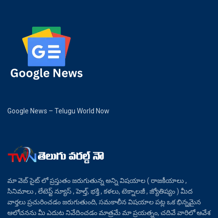
Google News – Telugu World Now
మా వెబ్ సైట్ లో ప్రస్తుతం జరుగుతున్న అన్ని విషయాల ( రాజకీయాలు ,
సినిమాలు , లేటెస్ట్ న్యూస్ , హెల్త్, భక్తి , కళలు, టెక్నాలజీ , జ్యోతిష్యం ) మీద
వార్తలు ప్రచురించడం జరుగుతుంది, సమకాలీన విషయాల పట్ల ఒక భిన్నమైన
ఆలోచనను మీ ఎదుట నివేదించడం మాత్రమే మా ప్రయత్నం, చదివే వారిలో ఆవేశ