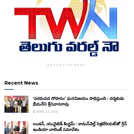
ADVERTISEMENT
Recent News
‘పరమపద సోపానం’ ఘనవిజయం సాధిస్తుంది : దర్శకుడు
భీమనేని శ్రీనివాసరావు
APRIL 21, 2026
లండన్, యునైటెడ్ కింగ్డమ్ : కామన్‌వెల్త్ సెక్రటేరియట్‌తో గ్రీన్
ఇండియా చాలెంజ్ సమావేశం