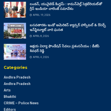
లండన్, యునైటెడ్ కింగ్డమ్ : కామన్‌వెల్త్ సెక్రటేరియట్‌తో
గ్రీన్ ఇండియా చాలెంజ్ సమావేశం
APRIL 19, 2026
బసవతారకం ఇండో అమెరికన్ క్యాన్సర్ హాస్పిటల్ & రీసెర్చ్
ఇన్‌స్టిట్యూట్ వారి ఘనత
APRIL 8, 2026
అక్షయ విద్యా ఫౌండేషన్ సేవలు ప్రశంసనీయం : డీజీపీ
శివధర్ రెడ్డి
APRIL 4, 2026
Categories
Andhra Pradesh
Andhra Pradesh
Arts
Bhakthi
CRIME – Police News
Editors