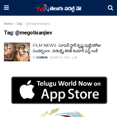
Home
Tag
@megotisanjiev
Tag:
@megotisanjiev
FILM NEWS : సూపర్ స్టార్ కృష్ణ పుట్టినరోజు
సందర్భంగా.. వరలక్ష్మి శరత్ కుమార్ ఫస్ట్ లుక్
BY
SOWMYA
MAY 31, 2025
0