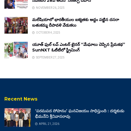
నవంబర్ 28వ తేదీన ‘సంకల్ప్ దివాస్’
NOVEMBER 26, 2025
మలేషియాలో భారతీయుల ఐక్యతకు అద్దం పట్టిన దసరా
బతుకమ్మ దీపావళి వేడుకలు
OCTOBER 4, 2025
యూత్ ఫుల్ లవ్ ఎంటర్ టైనర్ “మేఘాలు చెప్పిన ప్రేమకథ”
SunNXT ఓటీటీలో స్ట్రీమింగ్
SEPTEMBER 27, 2025
Recent News
‘పరమపద సోపానం’ ఘనవిజయం సాధిస్తుంది : దర్శకుడు
భీమనేని శ్రీనివాసరావు
APRIL 21, 2026