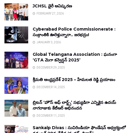
JCHSL డైరీ ఆవిష్కరణ
FEBRUARY 27, 2026
Cyberabad Police Commissionerate :
సంక్రాంతికి ఊరెళ్తున్నారా.. జరభద్రం!
JANUARY 3, 2026
Global Telangana Association : ఘనంగా
‘GTA మెగా కన్వెన్షన్ 2025’
DECEMBER 29, 2025
శ్రీమతి ఆంధ్రప్రదేశ్ 2025 – హేమలత రెడ్డి ప్రయాణం
DECEMBER 14, 2025
బ్రిటన్ ‘హౌస్ ఆఫ్ లార్డ్స్’ సభ్యుడిగా ఎన్నికైన ఉదయ్
నాగరాజుకు కేటీఆర్ అభినందన
DECEMBER 11, 2025
Sankalp Divas : సుచిరిండియా ఫౌండేషన్ ఆధ్వర్యంలో