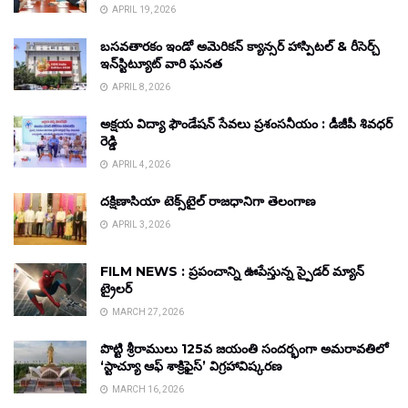
APRIL 19, 2026
బసవతారకం ఇండో అమెరికన్ క్యాన్సర్ హాస్పిటల్ & రీసెర్చ్
ఇన్‌స్టిట్యూట్ వారి ఘనత
APRIL 8, 2026
అక్షయ విద్యా ఫౌండేషన్ సేవలు ప్రశంసనీయం : డీజీపీ శివధర్
రెడ్డి
APRIL 4, 2026
దక్షిణాసియా టెక్స్‌టైల్ రాజధానిగా తెలంగాణ
APRIL 3, 2026
FILM NEWS : ప్రపంచాన్ని ఊపేస్తున్న స్పైడర్ మ్యాన్
ట్రైలర్
MARCH 27, 2026
పొట్టి శ్రీరాములు 125వ జయంతి సందర్భంగా అమరావతిలో
‘స్టాచ్యూ ఆఫ్ శాక్రిఫైస్’ విగ్రహావిష్కరణ
MARCH 16, 2026