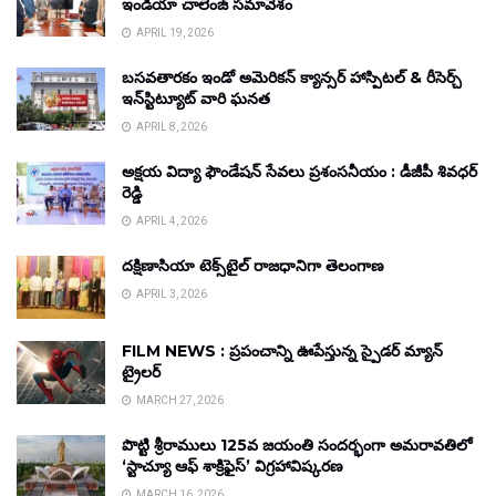
ఇండియా చాలెంజ్ సమావేశం
APRIL 19, 2026
బసవతారకం ఇండో అమెరికన్ క్యాన్సర్ హాస్పిటల్ & రీసెర్చ్
ఇన్‌స్టిట్యూట్ వారి ఘనత
APRIL 8, 2026
అక్షయ విద్యా ఫౌండేషన్ సేవలు ప్రశంసనీయం : డీజీపీ శివధర్
రెడ్డి
APRIL 4, 2026
దక్షిణాసియా టెక్స్‌టైల్ రాజధానిగా తెలంగాణ
APRIL 3, 2026
FILM NEWS : ప్రపంచాన్ని ఊపేస్తున్న స్పైడర్ మ్యాన్
ట్రైలర్
MARCH 27, 2026
పొట్టి శ్రీరాములు 125వ జయంతి సందర్భంగా అమరావతిలో
‘స్టాచ్యూ ఆఫ్ శాక్రిఫైస్’ విగ్రహావిష్కరణ
MARCH 16, 2026