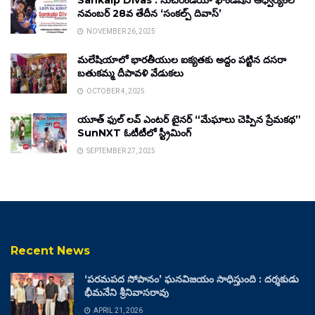
Sankalp Divas : సుచిరిండియా ఫౌండేషన్ ఆధ్వర్యంలో
నవంబర్ 28వ తేదీన ‘సంకల్ప్ దివాస్’
NOVEMBER 26, 2025
మలేషియాలో భారతీయుల ఐక్యతకు అద్దం పట్టిన దసరా
బతుకమ్మ దీపావళి వేడుకలు
OCTOBER 4, 2025
యూత్ ఫుల్ లవ్ ఎంటర్ టైనర్ “మేఘాలు చెప్పిన ప్రేమకథ”
SunNXT ఓటీటీలో స్ట్రీమింగ్
SEPTEMBER 27, 2025
Recent News
‘పరమపద సోపానం’ ఘనవిజయం సాధిస్తుంది : దర్శకుడు
భీమనేని శ్రీనివాసరావు
APRIL 21, 2026