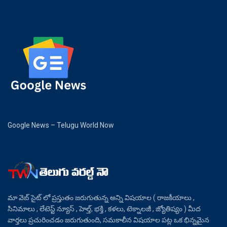
Google News – Telugu World Now
మా వెబ్ సైట్ లో ప్రస్తుతం జరుగుతున్న అన్ని విషయాల ( రాజకీయాలు ,
సినిమాలు , లేటెస్ట్ న్యూస్ , హెల్త్, భక్తి , కళలు, టెక్నాలజీ , జ్యోతిష్యం ) మీద
వార్తలు ప్రచురించడం జరుగుతుంది, సమకాలీన విషయాల పట్ల ఒక భిన్నమైన