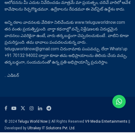
ఆలోచనను మీ ఎదుట నివేదించడం మాత్రమే మా ప్రయత్నం, చదివే వారిలో ఆవేశ
కావేషాలను రెచ్చగొట్టడమూ.. ఉద్రేకాలను రేపడమూ ఈ వెబ్‌సైట్ ఉద్దేశం కాదు.
అన్ని రకాల వాదనలకు వేదికగా నిలిచేందుకు www.teluguworldnow.com
తన వంతు ప్రయత్నిస్తుంది. వార్తా కథనాల్లో వచ్చే విశ్లేషణలకు విరుద్ధమైన
వాదనలు ఎవరికైనా ఉంటే, వారు తర్కబద్ధంగా చెప్పదలచుకుంటే.. వాటిని కూడా
ప్రచురిస్తుంది. తమ భావాలు పంపదలచుకున్న వారు..
teluguworldnow@gmail.com చిరునామాకు పంపవచ్చు. లేదా Whats’up
+91 70132 94002 ద్వారా కూడా తమ అభిప్రాయాలను తెలియ చేయ వచ్చు,
తర్కబద్ధంగా, సంయమనంతో ఉన్న ప్రతి అభిప్రాయాన్నీ ప్రచురిస్తాం.
.. ఎడిటర్
© 2024
Telugu World Now
|| All Rights Reserved
V9 Media Entertainments
||
Developed by
Ultrakey IT Solutions Pvt. Ltd.