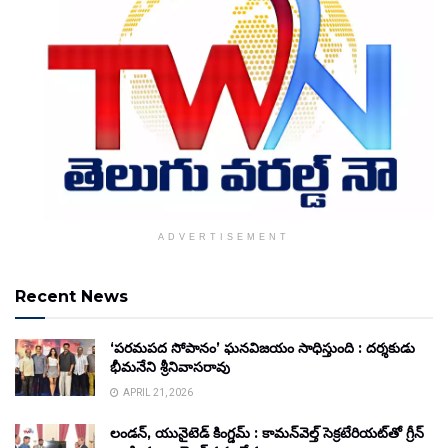
ADVERTISEMENT
Recent News
‘పరమపద సోపానం’ ఘనవిజయం సాధిస్తుంది : దర్శకుడు
భీమనేని శ్రీనివాసరావు
APRIL 21, 2026
లండన్, యునైటెడ్ కింగ్డమ్ : కామన్‌వెల్త్ సెక్రటేరియట్‌తో గ్రీన్