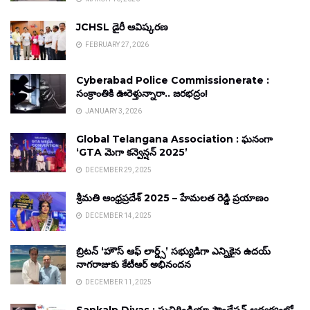
JCHSL డైరీ ఆవిష్కరణ
FEBRUARY 27, 2026
Cyberabad Police Commissionerate :
సంక్రాంతికి ఊరెళ్తున్నారా.. జరభద్రం!
JANUARY 3, 2026
Global Telangana Association : ఘనంగా
‘GTA మెగా కన్వెన్షన్ 2025’
DECEMBER 29, 2025
శ్రీమతి ఆంధ్రప్రదేశ్ 2025 – హేమలత రెడ్డి ప్రయాణం
DECEMBER 14, 2025
బ్రిటన్ ‘హౌస్ ఆఫ్ లార్డ్స్’ సభ్యుడిగా ఎన్నికైన ఉదయ్
నాగరాజుకు కేటీఆర్ అభినందన
DECEMBER 11, 2025