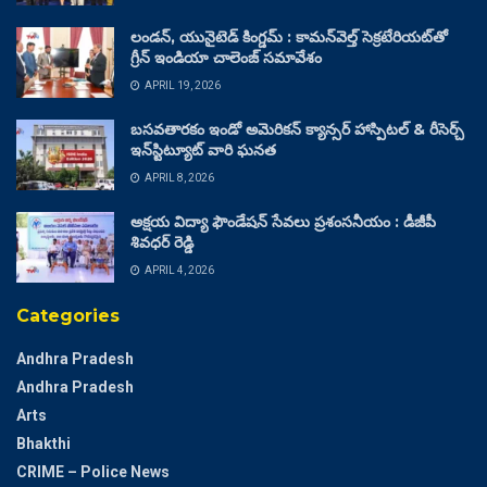
లండన్, యునైటెడ్ కింగ్డమ్ : కామన్‌వెల్త్ సెక్రటేరియట్‌తో
గ్రీన్ ఇండియా చాలెంజ్ సమావేశం
APRIL 19, 2026
బసవతారకం ఇండో అమెరికన్ క్యాన్సర్ హాస్పిటల్ & రీసెర్చ్
ఇన్‌స్టిట్యూట్ వారి ఘనత
APRIL 8, 2026
అక్షయ విద్యా ఫౌండేషన్ సేవలు ప్రశంసనీయం : డీజీపీ
శివధర్ రెడ్డి
APRIL 4, 2026
Categories
Andhra Pradesh
Andhra Pradesh
Arts
Bhakthi
CRIME – Police News