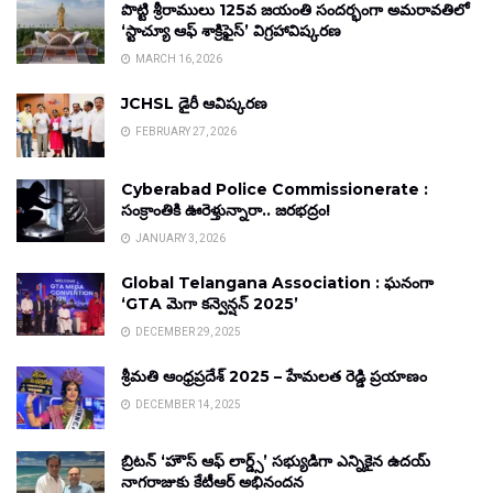
పొట్టి శ్రీరాములు 125వ జయంతి సందర్భంగా అమరావతిలో
‘స్టాచ్యూ ఆఫ్ శాక్రిఫైస్’ విగ్రహావిష్కరణ
MARCH 16, 2026
JCHSL డైరీ ఆవిష్కరణ
FEBRUARY 27, 2026
Cyberabad Police Commissionerate :
సంక్రాంతికి ఊరెళ్తున్నారా.. జరభద్రం!
JANUARY 3, 2026
Global Telangana Association : ఘనంగా
‘GTA మెగా కన్వెన్షన్ 2025’
DECEMBER 29, 2025
శ్రీమతి ఆంధ్రప్రదేశ్ 2025 – హేమలత రెడ్డి ప్రయాణం
DECEMBER 14, 2025
బ్రిటన్ ‘హౌస్ ఆఫ్ లార్డ్స్’ సభ్యుడిగా ఎన్నికైన ఉదయ్
నాగరాజుకు కేటీఆర్ అభినందన