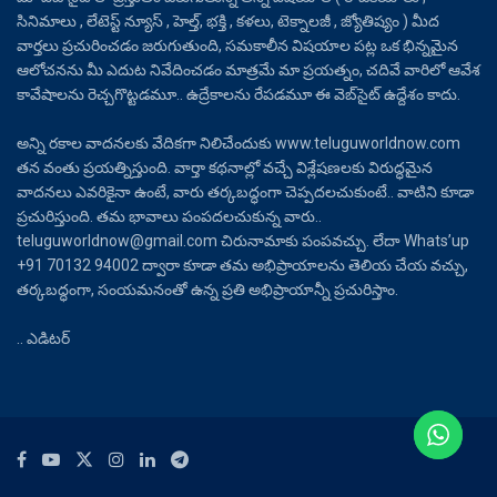
సినిమాలు , లేటెస్ట్ న్యూస్ , హెల్త్, భక్తి , కళలు, టెక్నాలజీ , జ్యోతిష్యం ) మీద
వార్తలు ప్రచురించడం జరుగుతుంది, సమకాలీన విషయాల పట్ల ఒక భిన్నమైన
ఆలోచనను మీ ఎదుట నివేదించడం మాత్రమే మా ప్రయత్నం, చదివే వారిలో ఆవేశ
కావేషాలను రెచ్చగొట్టడమూ.. ఉద్రేకాలను రేపడమూ ఈ వెబ్‌సైట్ ఉద్దేశం కాదు.
అన్ని రకాల వాదనలకు వేదికగా నిలిచేందుకు www.teluguworldnow.com
తన వంతు ప్రయత్నిస్తుంది. వార్తా కథనాల్లో వచ్చే విశ్లేషణలకు విరుద్ధమైన
వాదనలు ఎవరికైనా ఉంటే, వారు తర్కబద్ధంగా చెప్పదలచుకుంటే.. వాటిని కూడా
ప్రచురిస్తుంది. తమ భావాలు పంపదలచుకున్న వారు..
teluguworldnow@gmail.com చిరునామాకు పంపవచ్చు. లేదా Whats’up
+91 70132 94002 ద్వారా కూడా తమ అభిప్రాయాలను తెలియ చేయ వచ్చు,
తర్కబద్ధంగా, సంయమనంతో ఉన్న ప్రతి అభిప్రాయాన్నీ ప్రచురిస్తాం.
.. ఎడిటర్