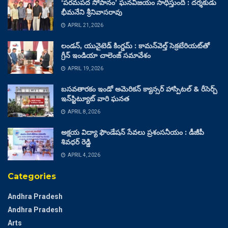
‘పరమపద సోపానం’ ఘనవిజయం సాధిస్తుంది : దర్శకుడు
భీమనేని శ్రీనివాసరావు
APRIL 21, 2026
లండన్, యునైటెడ్ కింగ్డమ్ : కామన్‌వెల్త్ సెక్రటేరియట్‌తో
గ్రీన్ ఇండియా చాలెంజ్ సమావేశం
APRIL 19, 2026
బసవతారకం ఇండో అమెరికన్ క్యాన్సర్ హాస్పిటల్ & రీసెర్చ్
ఇన్‌స్టిట్యూట్ వారి ఘనత
APRIL 8, 2026
అక్షయ విద్యా ఫౌండేషన్ సేవలు ప్రశంసనీయం : డీజీపీ
శివధర్ రెడ్డి
APRIL 4, 2026
Categories
Andhra Pradesh
Andhra Pradesh
Arts