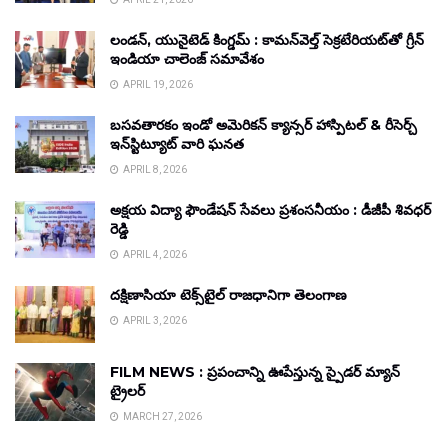
లండన్, యునైటెడ్ కింగ్డమ్ : కామన్‌వెల్త్ సెక్రటేరియట్‌తో గ్రీన్
ఇండియా చాలెంజ్ సమావేశం
APRIL 19, 2026
బసవతారకం ఇండో అమెరికన్ క్యాన్సర్ హాస్పిటల్ & రీసెర్చ్
ఇన్‌స్టిట్యూట్ వారి ఘనత
APRIL 8, 2026
అక్షయ విద్యా ఫౌండేషన్ సేవలు ప్రశంసనీయం : డీజీపీ శివధర్
రెడ్డి
APRIL 4, 2026
దక్షిణాసియా టెక్స్‌టైల్ రాజధానిగా తెలంగాణ
APRIL 3, 2026
FILM NEWS : ప్రపంచాన్ని ఊపేస్తున్న స్పైడర్ మ్యాన్
ట్రైలర్
MARCH 27, 2026