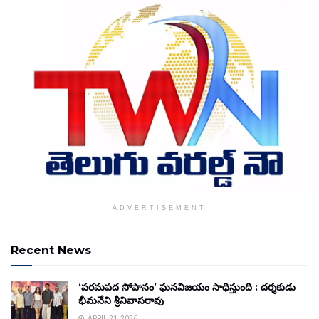
ADVERTISEMENT
Recent News
‘పరమపద సోపానం’ ఘనవిజయం సాధిస్తుంది : దర్శకుడు
భీమనేని శ్రీనివాసరావు
APRIL 21, 2026