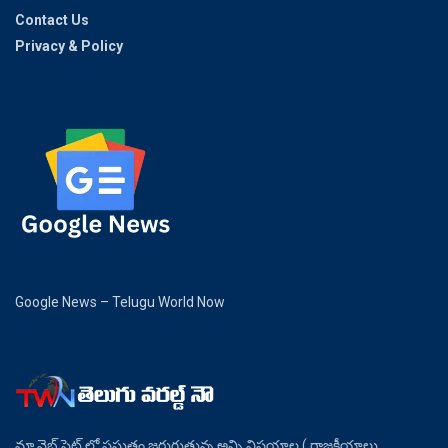
Contact Us
Privacy & Policy
Google News – Telugu World Now
మా వెబ్ సైట్ లో ప్రస్తుతం జరుగుతున్న అన్ని విషయాల ( రాజకీయాలు ,