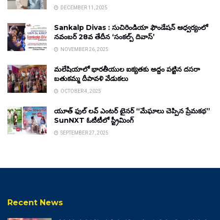
DECEMBER 11, 2025
Sankalp Divas : సుచిరిండియా ఫౌండేషన్ ఆధ్వర్యంలో
నవంబర్ 28వ తేదీన ‘సంకల్ప్ దివాస్’
NOVEMBER 26, 2025
మలేషియాలో భారతీయుల ఐక్యతకు అద్దం పట్టిన దసరా
బతుకమ్మ దీపావళి వేడుకలు
OCTOBER 4, 2025
యూత్ ఫుల్ లవ్ ఎంటర్ టైనర్ “మేఘాలు చెప్పిన ప్రేమకథ”
SunNXT ఓటీటీలో స్ట్రీమింగ్
SEPTEMBER 27, 2025
Recent News