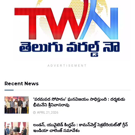
ADVERTISEMENT
Recent News
‘పరమపద సోపానం’ ఘనవిజయం సాధిస్తుంది : దర్శకుడు
భీమనేని శ్రీనివాసరావు
APRIL 21, 2026
లండన్, యునైటెడ్ కింగ్డమ్ : కామన్‌వెల్త్ సెక్రటేరియట్‌తో గ్రీన్
ఇండియా చాలెంజ్ సమావేశం