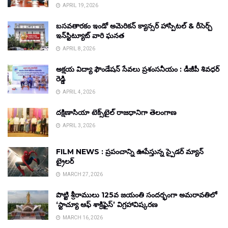
APRIL 19, 2026
బసవతారకం ఇండో అమెరికన్ క్యాన్సర్ హాస్పిటల్ & రీసెర్చ్
ఇన్‌స్టిట్యూట్ వారి ఘనత
APRIL 8, 2026
అక్షయ విద్యా ఫౌండేషన్ సేవలు ప్రశంసనీయం : డీజీపీ శివధర్
రెడ్డి
APRIL 4, 2026
దక్షిణాసియా టెక్స్‌టైల్ రాజధానిగా తెలంగాణ
APRIL 3, 2026
FILM NEWS : ప్రపంచాన్ని ఊపేస్తున్న స్పైడర్ మ్యాన్
ట్రైలర్
MARCH 27, 2026
పొట్టి శ్రీరాములు 125వ జయంతి సందర్భంగా అమరావతిలో
‘స్టాచ్యూ ఆఫ్ శాక్రిఫైస్’ విగ్రహావిష్కరణ
MARCH 16, 2026