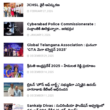
JCHSL డైరీ ఆవిష్కరణ
FEBRUARY 27, 2026
Cyberabad Police Commissionerate :
సంక్రాంతికి ఊరెళ్తున్నారా.. జరభద్రం!
JANUARY 3, 2026
Global Telangana Association : ఘనంగా
‘GTA మెగా కన్వెన్షన్ 2025’
DECEMBER 29, 2025
శ్రీమతి ఆంధ్రప్రదేశ్ 2025 – హేమలత రెడ్డి ప్రయాణం
DECEMBER 14, 2025
బ్రిటన్ ‘హౌస్ ఆఫ్ లార్డ్స్’ సభ్యుడిగా ఎన్నికైన ఉదయ్
నాగరాజుకు కేటీఆర్ అభినందన
DECEMBER 11, 2025
Sankalp Divas : సుచిరిండియా ఫౌండేషన్ ఆధ్వర్యంలో