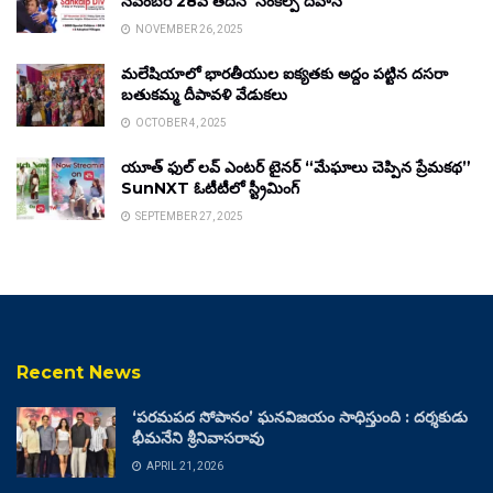
నవంబర్ 28వ తేదీన ‘సంకల్ప్ దివాస్’
NOVEMBER 26, 2025
మలేషియాలో భారతీయుల ఐక్యతకు అద్దం పట్టిన దసరా
బతుకమ్మ దీపావళి వేడుకలు
OCTOBER 4, 2025
యూత్ ఫుల్ లవ్ ఎంటర్ టైనర్ “మేఘాలు చెప్పిన ప్రేమకథ”
SunNXT ఓటీటీలో స్ట్రీమింగ్
SEPTEMBER 27, 2025
Recent News
‘పరమపద సోపానం’ ఘనవిజయం సాధిస్తుంది : దర్శకుడు
భీమనేని శ్రీనివాసరావు
APRIL 21, 2026