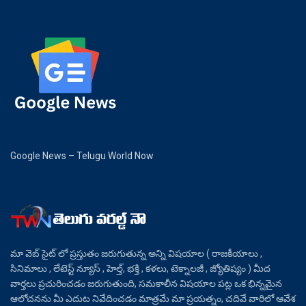
Google News – Telugu World Now
మా వెబ్ సైట్ లో ప్రస్తుతం జరుగుతున్న అన్ని విషయాల ( రాజకీయాలు ,
సినిమాలు , లేటెస్ట్ న్యూస్ , హెల్త్, భక్తి , కళలు, టెక్నాలజీ , జ్యోతిష్యం ) మీద
వార్తలు ప్రచురించడం జరుగుతుంది, సమకాలీన విషయాల పట్ల ఒక భిన్నమైన
ఆలోచనను మీ ఎదుట నివేదించడం మాత్రమే మా ప్రయత్నం, చదివే వారిలో ఆవేశ