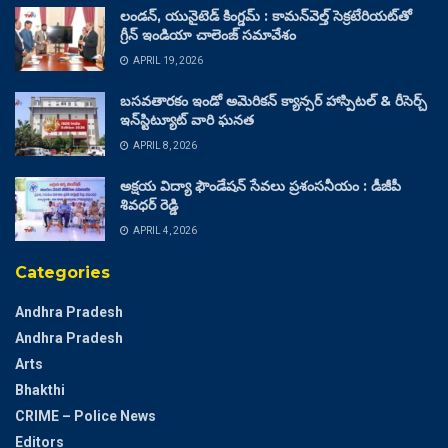
లండన్, యునైటెడ్ కింగ్డమ్ : కామన్‌వెల్త్ సెక్రటేరియట్‌తో
గ్రీన్ ఇండియా చాలెంజ్ సమావేశం
APRIL 19, 2026
బసవతారకం ఇండో అమెరికన్ క్యాన్సర్ హాస్పిటల్ & రీసెర్చ్
ఇన్‌స్టిట్యూట్ వారి ఘనత
APRIL 8, 2026
అక్షయ విద్యా ఫౌండేషన్ సేవలు ప్రశంసనీయం : డీజీపీ
శివధర్ రెడ్డి
APRIL 4, 2026
Categories
Andhra Pradesh
Andhra Pradesh
Arts
Bhakthi
CRIME – Police News
Editors