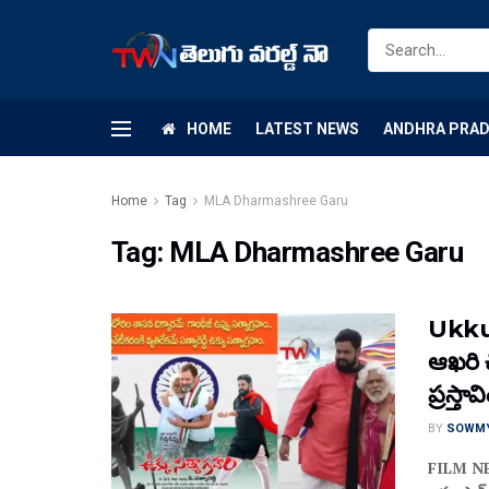
HOME
LATEST NEWS
ANDHRA PRA
Home
Tag
MLA Dharmashree Garu
Tag:
MLA Dharmashree Garu
Ukku 
ఆఖరి చ
ప్రస్తా
BY
SOWM
FILM NEWS