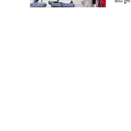
జనం స్టార్