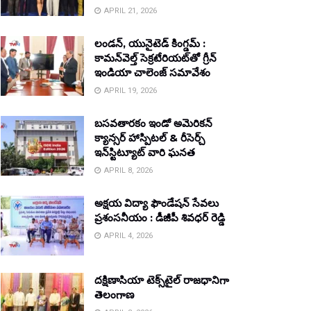
APRIL 21, 2026
లండన్, యునైటెడ్ కింగ్డమ్ :
కామన్‌వెల్త్ సెక్రటేరియట్‌తో గ్రీన్
ఇండియా చాలెంజ్ సమావేశం
APRIL 19, 2026
బసవతారకం ఇండో అమెరికన్
క్యాన్సర్ హాస్పిటల్ & రీసెర్చ్
ఇన్‌స్టిట్యూట్ వారి ఘనత
APRIL 8, 2026
అక్షయ విద్యా ఫౌండేషన్ సేవలు
ప్రశంసనీయం : డీజీపీ శివధర్ రెడ్డి
APRIL 4, 2026
దక్షిణాసియా టెక్స్‌టైల్ రాజధానిగా
తెలంగాణ