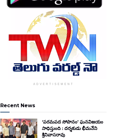
ADVERTISEMENT
Recent News
‘పరమపద సోపానం’ ఘనవిజయం
సాధిస్తుంది : దర్శకుడు భీమనేని
శ్రీనివాసరావు