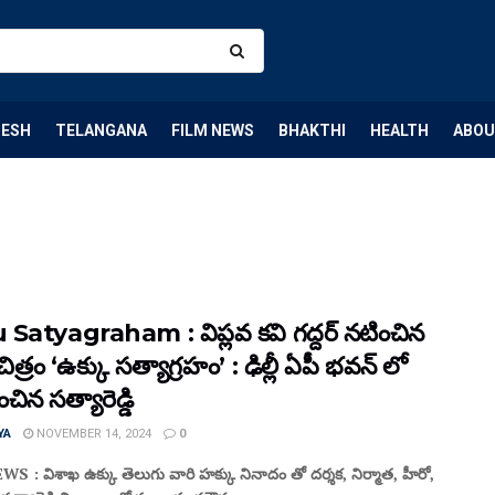
DESH
TELANGANA
FILM NEWS
BHAKTHI
HEALTH
ABOU
Satyagraham : విప్లవ కవి గద్దర్ నటించిన
ిత్రం ‘ఉక్కు సత్యాగ్రహం’ : ఢిల్లీ ఏపీ భవన్ లో
వించిన సత్యారెడ్డి
YA
NOVEMBER 14, 2024
0
 : విశాఖ ఉక్కు తెలుగు వారి హక్కు నినాదం తో దర్శక, నిర్మాత, హీరో,