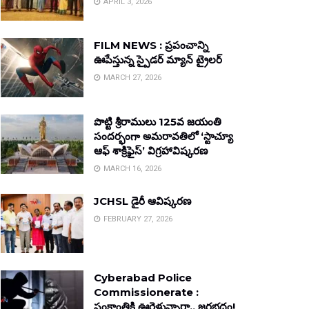
APRIL 3, 2026
FILM NEWS : ప్రపంచాన్ని
ఊపేస్తున్న స్పైడర్ మ్యాన్ ట్రైలర్
MARCH 27, 2026
పొట్టి శ్రీరాములు 125వ జయంతి
సందర్భంగా అమరావతిలో ‘స్టాచ్యూ
ఆఫ్ శాక్రిఫైస్’ విగ్రహావిష్కరణ
MARCH 16, 2026
JCHSL డైరీ ఆవిష్కరణ
FEBRUARY 27, 2026
Cyberabad Police
Commissionerate :
సంక్రాంతికి ఊరెళ్తున్నారా.. జరభద్రం!