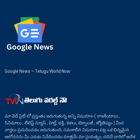
Google News – Telugu World Now
మా వెబ్ సైట్ లో ప్రస్తుతం జరుగుతున్న అన్ని విషయాల ( రాజకీయాలు ,
సినిమాలు , లేటెస్ట్ న్యూస్ , హెల్త్, భక్తి , కళలు, టెక్నాలజీ , జ్యోతిష్యం ) మీద
వార్తలు ప్రచురించడం జరుగుతుంది, సమకాలీన విషయాల పట్ల ఒక భిన్నమైన
ఆలోచనను మీ ఎదుట నివేదించడం మాత్రమే మా ప్రయత్నం, చదివే వారిలో ఆవేశ