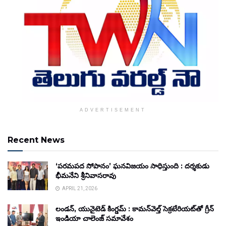
ADVERTISEMENT
Recent News
‘పరమపద సోపానం’ ఘనవిజయం సాధిస్తుంది : దర్శకుడు
భీమనేని శ్రీనివాసరావు
APRIL 21, 2026
లండన్, యునైటెడ్ కింగ్డమ్ : కామన్‌వెల్త్ సెక్రటేరియట్‌తో గ్రీన్
ఇండియా చాలెంజ్ సమావేశం