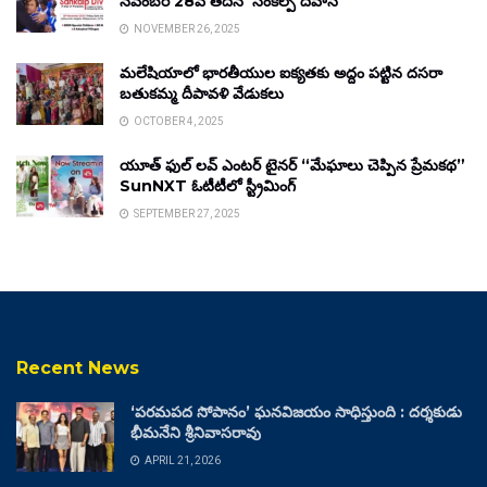
నవంబర్ 28వ తేదీన ‘సంకల్ప్ దివాస్’
NOVEMBER 26, 2025
మలేషియాలో భారతీయుల ఐక్యతకు అద్దం పట్టిన దసరా
బతుకమ్మ దీపావళి వేడుకలు
OCTOBER 4, 2025
యూత్ ఫుల్ లవ్ ఎంటర్ టైనర్ “మేఘాలు చెప్పిన ప్రేమకథ”
SunNXT ఓటీటీలో స్ట్రీమింగ్
SEPTEMBER 27, 2025
Recent News
‘పరమపద సోపానం’ ఘనవిజయం సాధిస్తుంది : దర్శకుడు
భీమనేని శ్రీనివాసరావు
APRIL 21, 2026