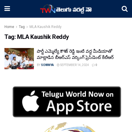
Home
Tag
MLA Kaushik Reddy
Tag:
MLA Kaushik Reddy
పార్టీ ఎమ్మెల్యే కౌశిక్ రెడ్డి ఇంటి వద్ద మీడియాతో
మాట్లాడిన బీఆర్ఎస్ వర్కింగ్ ప్రెసిడెంట్ కేటీఆర్
BY
SOWMYA
SEPTEMBER 14, 2024
0