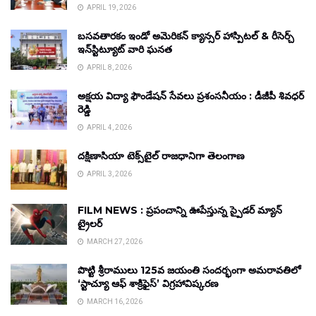
APRIL 19, 2026
బసవతారకం ఇండో అమెరికన్ క్యాన్సర్ హాస్పిటల్ & రీసెర్చ్
ఇన్‌స్టిట్యూట్ వారి ఘనత
APRIL 8, 2026
అక్షయ విద్యా ఫౌండేషన్ సేవలు ప్రశంసనీయం : డీజీపీ శివధర్
రెడ్డి
APRIL 4, 2026
దక్షిణాసియా టెక్స్‌టైల్ రాజధానిగా తెలంగాణ
APRIL 3, 2026
FILM NEWS : ప్రపంచాన్ని ఊపేస్తున్న స్పైడర్ మ్యాన్
ట్రైలర్
MARCH 27, 2026
పొట్టి శ్రీరాములు 125వ జయంతి సందర్భంగా అమరావతిలో
‘స్టాచ్యూ ఆఫ్ శాక్రిఫైస్’ విగ్రహావిష్కరణ
MARCH 16, 2026