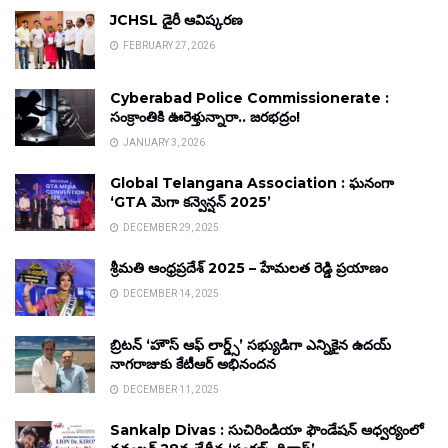
JCHSL డైరీ ఆవిష్కరణ
FEBRUARY 27, 2026
Cyberabad Police Commissionerate :
సంక్రాంతికి ఊరెళ్తున్నారా.. జరభద్రం!
JANUARY 3, 2026
Global Telangana Association : ఘనంగా
‘GTA మెగా కన్వెన్షన్ 2025’
DECEMBER 29, 2025
శ్రీమతి ఆంధ్రప్రదేశ్ 2025 – హేమలత రెడ్డి ప్రయాణం
DECEMBER 14, 2025
బ్రిటన్ ‘హౌస్ ఆఫ్ లార్డ్స్’ సభ్యుడిగా ఎన్నికైన ఉదయ్
నాగరాజుకు కేటీఆర్ అభినందన
DECEMBER 11, 2025
Sankalp Divas : సుచిరిండియా ఫౌండేషన్ ఆధ్వర్యంలో