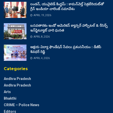
లండన్, యునైటెడ్ కింగ్డమ్ : కామన్‌వెల్త్ సెక్రటేరియట్‌తో
గ్రీన్ ఇండియా చాలెంజ్ సమావేశం
APRIL 19, 2026
బసవతారకం ఇండో అమెరికన్ క్యాన్సర్ హాస్పిటల్ & రీసెర్చ్
ఇన్‌స్టిట్యూట్ వారి ఘనత
APRIL 8, 2026
అక్షయ విద్యా ఫౌండేషన్ సేవలు ప్రశంసనీయం : డీజీపీ
శివధర్ రెడ్డి
APRIL 4, 2026
Categories
Andhra Pradesh
Andhra Pradesh
Arts
Bhakthi
CRIME – Police News
Editors