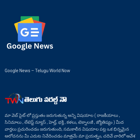
Google News – Telugu World Now
మా వెబ్ సైట్ లో ప్రస్తుతం జరుగుతున్న అన్ని విషయాల ( రాజకీయాలు ,
సినిమాలు , లేటెస్ట్ న్యూస్ , హెల్త్, భక్తి , కళలు, టెక్నాలజీ , జ్యోతిష్యం ) మీద
వార్తలు ప్రచురించడం జరుగుతుంది, సమకాలీన విషయాల పట్ల ఒక భిన్నమైన
ఆలోచనను మీ ఎదుట నివేదించడం మాత్రమే మా ప్రయత్నం, చదివే వారిలో ఆవేశ