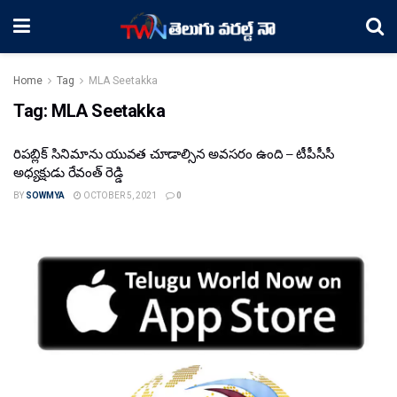
Home
Tag
MLA Seetakka
Tag:
MLA Seetakka
రిప‌బ్లిక్ సినిమాను యువత చూడాల్సిన అవసరం ఉంది – టీపీసీసీ
అధ్యక్షుడు రేవంత్ రెడ్డి
BY
SOWMYA
OCTOBER 5, 2021
0