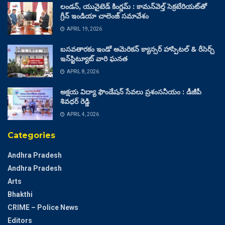
లండన్, యునైటెడ్ కింగ్డమ్ : కామన్‌వెల్త్ సెక్రటేరియట్‌తో
గ్రీన్ ఇండియా చాలెంజ్ సమావేశం
APRIL 19, 2026
బసవతారకం ఇండో అమెరికన్ క్యాన్సర్ హాస్పిటల్ & రీసెర్చ్
ఇన్‌స్టిట్యూట్ వారి ఘనత
APRIL 8, 2026
అక్షయ విద్యా ఫౌండేషన్ సేవలు ప్రశంసనీయం : డీజీపీ
శివధర్ రెడ్డి
APRIL 4, 2026
Categories
Andhra Pradesh
Andhra Pradesh
Arts
Bhakthi
CRIME – Police News
Editors