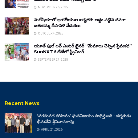
NOVEMBER 26, 2025
మలేషియాలో భారతీయుల ఐక్యతకు అద్దం పట్టిన దసరా
బతుకమ్మ దీపావళి వేడుకలు
OCTOBER 4, 2025
యూత్ ఫుల్ లవ్ ఎంటర్ టైనర్ “మేఘాలు చెప్పిన ప్రేమకథ”
SunNXT ఓటీటీలో స్ట్రీమింగ్
SEPTEMBER 27, 2025
Recent News
‘పరమపద సోపానం’ ఘనవిజయం సాధిస్తుంది : దర్శకుడు
భీమనేని శ్రీనివాసరావు
APRIL 21, 2026