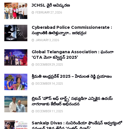
JCHSL డైరీ ఆవిష్కరణ
FEBRUARY 27, 2026
Cyberabad Police Commissionerate :
సంక్రాంతికి ఊరెళ్తున్నారా.. జరభద్రం!
JANUARY 3, 2026
Global Telangana Association : ఘనంగా
‘GTA మెగా కన్వెన్షన్ 2025’
DECEMBER 29, 2025
శ్రీమతి ఆంధ్రప్రదేశ్ 2025 – హేమలత రెడ్డి ప్రయాణం
DECEMBER 14, 2025
బ్రిటన్ ‘హౌస్ ఆఫ్ లార్డ్స్’ సభ్యుడిగా ఎన్నికైన ఉదయ్
నాగరాజుకు కేటీఆర్ అభినందన
DECEMBER 11, 2025
Sankalp Divas : సుచిరిండియా ఫౌండేషన్ ఆధ్వర్యంలో
నవంబర్ 28వ తేదీన ‘సంకల్ప్ దివాస్’