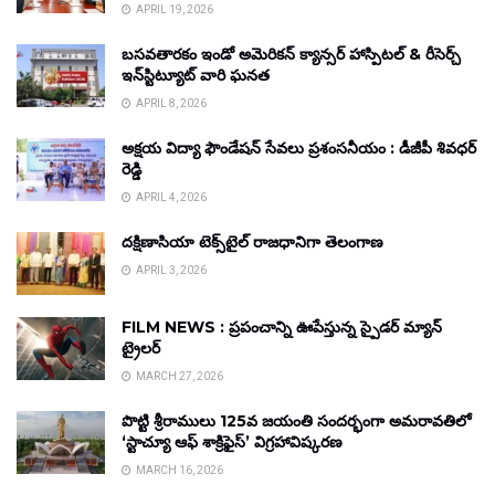
APRIL 19, 2026
బసవతారకం ఇండో అమెరికన్ క్యాన్సర్ హాస్పిటల్ & రీసెర్చ్
ఇన్‌స్టిట్యూట్ వారి ఘనత
APRIL 8, 2026
అక్షయ విద్యా ఫౌండేషన్ సేవలు ప్రశంసనీయం : డీజీపీ శివధర్
రెడ్డి
APRIL 4, 2026
దక్షిణాసియా టెక్స్‌టైల్ రాజధానిగా తెలంగాణ
APRIL 3, 2026
FILM NEWS : ప్రపంచాన్ని ఊపేస్తున్న స్పైడర్ మ్యాన్
ట్రైలర్
MARCH 27, 2026
పొట్టి శ్రీరాములు 125వ జయంతి సందర్భంగా అమరావతిలో
‘స్టాచ్యూ ఆఫ్ శాక్రిఫైస్’ విగ్రహావిష్కరణ
MARCH 16, 2026