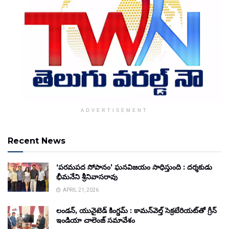
ADVERTISEMENT
Recent News
‘పరమపద సోపానం’ ఘనవిజయం సాధిస్తుంది : దర్శకుడు
భీమనేని శ్రీనివాసరావు
APRIL 21, 2026
లండన్, యునైటెడ్ కింగ్డమ్ : కామన్‌వెల్త్ సెక్రటేరియట్‌తో గ్రీన్
ఇండియా చాలెంజ్ సమావేశం