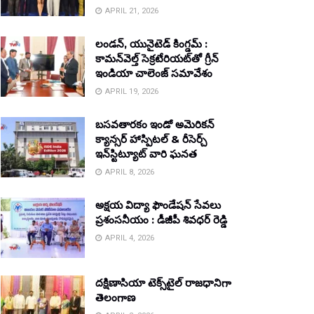
APRIL 21, 2026
లండన్, యునైటెడ్ కింగ్డమ్ :
కామన్‌వెల్త్ సెక్రటేరియట్‌తో గ్రీన్
ఇండియా చాలెంజ్ సమావేశం
APRIL 19, 2026
బసవతారకం ఇండో అమెరికన్
క్యాన్సర్ హాస్పిటల్ & రీసెర్చ్
ఇన్‌స్టిట్యూట్ వారి ఘనత
APRIL 8, 2026
అక్షయ విద్యా ఫౌండేషన్ సేవలు
ప్రశంసనీయం : డీజీపీ శివధర్ రెడ్డి
APRIL 4, 2026
దక్షిణాసియా టెక్స్‌టైల్ రాజధానిగా
తెలంగాణ