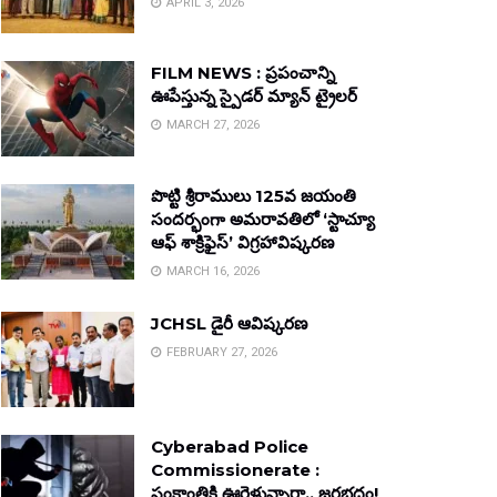
APRIL 3, 2026
FILM NEWS : ప్రపంచాన్ని
ఊపేస్తున్న స్పైడర్ మ్యాన్ ట్రైలర్
MARCH 27, 2026
పొట్టి శ్రీరాములు 125వ జయంతి
సందర్భంగా అమరావతిలో ‘స్టాచ్యూ
ఆఫ్ శాక్రిఫైస్’ విగ్రహావిష్కరణ
MARCH 16, 2026
JCHSL డైరీ ఆవిష్కరణ
FEBRUARY 27, 2026
Cyberabad Police
Commissionerate :
సంక్రాంతికి ఊరెళ్తున్నారా.. జరభద్రం!