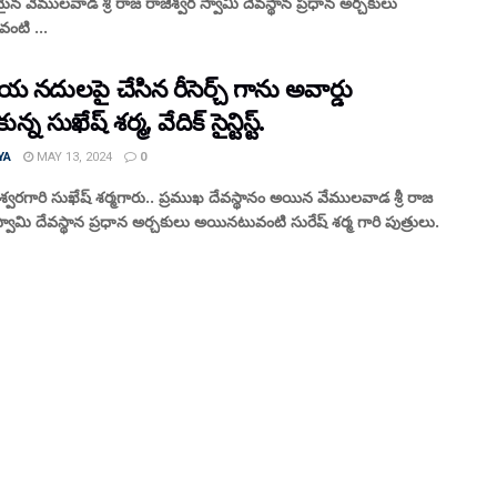
్రమైన వేములవాడ శ్రీ రాజ రాజేశ్వర స్వామి దేవస్థాన ప్రధాన అర్చకులు
ంటి ...
 నదులపై చేసిన రీసెర్చ్ గాను అవార్డు
్న సుఖేష్ శర్మ, వేదిక్ సైన్టిస్ట్.
YA
MAY 13, 2024
0
ీ ఈశ్వరగారి సుఖేష్ శర్మగారు.. ప్రముఖ దేవస్థానం అయిన వేములవాడ శ్రీ రాజ
స్వామి దేవస్థాన ప్రధాన అర్చకులు అయినటువంటి సురేష్ శర్మ గారి పుత్రులు.