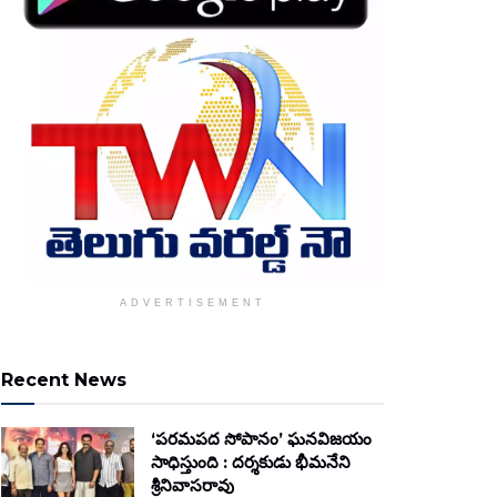
ADVERTISEMENT
Recent News
‘పరమపద సోపానం’ ఘనవిజయం
సాధిస్తుంది : దర్శకుడు భీమనేని
శ్రీనివాసరావు