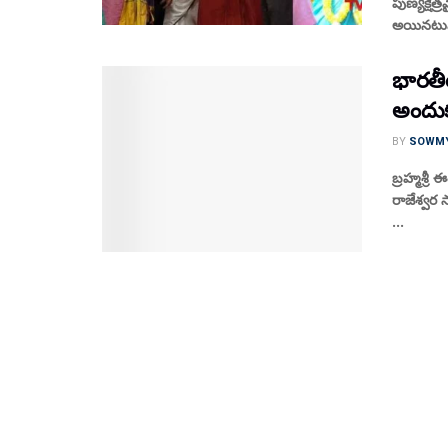
పుణ్యక్షేత
అయినటువ
భారతీయ
అందుకున
BY
SOWM
బ్రహ్మశ్ర
రాజేశ్వర 
...