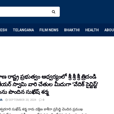
DESH
TELANGANA
FILM NEWS
BHAKTHI
HEALTH
ABOU
 రాష్ట్ర ప్రభుత్వం ఆధ్వర్యంలో శ్రీ శ్రీ శ్రీ త్రిదండి
ీయర్ స్వామి వారి చేతుల మీదుగా ‘వేదిక్ సైన్టిస్ట్’
ను పొందిన సుఖేష్ శర్మ
YA
SEPTEMBER 20, 2024
0
 ఈశ్వరగారి సుఖేష్ శర్మ గారు దక్షిణ కాశీగా ప్రసిద్ధి చెందిన ప్రముఖ