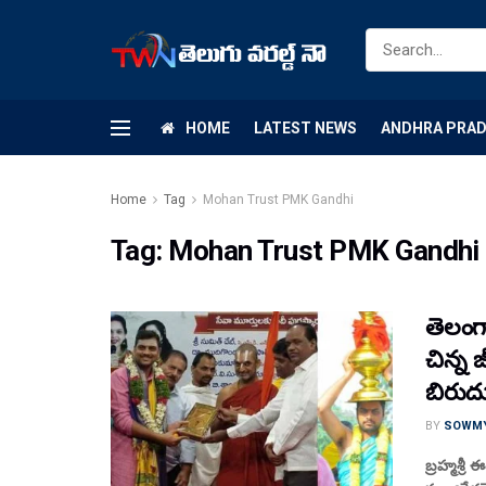
HOME
LATEST NEWS
ANDHRA PRA
Home
Tag
Mohan Trust PMK Gandhi
Tag:
Mohan Trust PMK Gandhi
తెలంగాణ
చిన్న జ
బిరుదు
BY
SOWM
బ్రహ్మశ్రీ