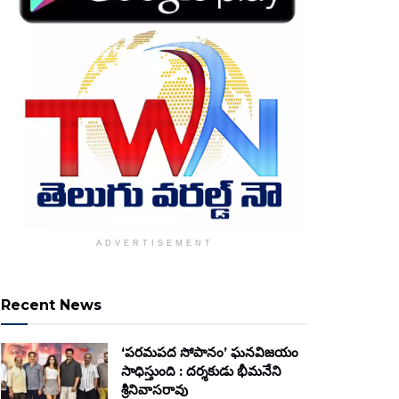
ADVERTISEMENT
Recent News
‘పరమపద సోపానం’ ఘనవిజయం
సాధిస్తుంది : దర్శకుడు భీమనేని
శ్రీనివాసరావు