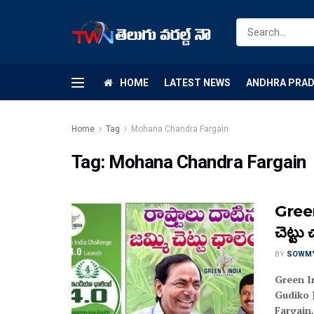
HOME
LATEST NEWS
ANDHRA PRA
Home
Tag
Mohana Chandra Fargain
Tag:
Mohana Chandra Fargain
Green
చెట్టు
BY
SOWM
Green I
Gudiko 
Fargain,