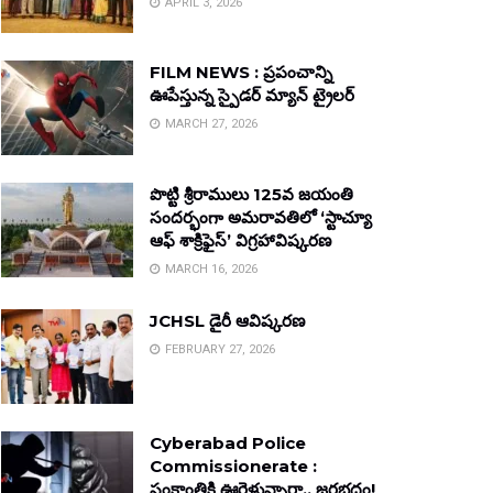
APRIL 3, 2026
FILM NEWS : ప్రపంచాన్ని
ఊపేస్తున్న స్పైడర్ మ్యాన్ ట్రైలర్
MARCH 27, 2026
పొట్టి శ్రీరాములు 125వ జయంతి
సందర్భంగా అమరావతిలో ‘స్టాచ్యూ
ఆఫ్ శాక్రిఫైస్’ విగ్రహావిష్కరణ
MARCH 16, 2026
JCHSL డైరీ ఆవిష్కరణ
FEBRUARY 27, 2026
Cyberabad Police
Commissionerate :
సంక్రాంతికి ఊరెళ్తున్నారా.. జరభద్రం!