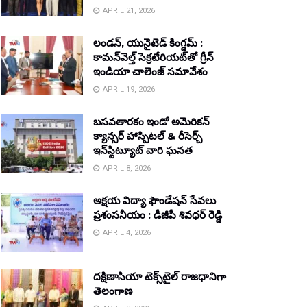
APRIL 21, 2026
లండన్, యునైటెడ్ కింగ్డమ్ :
కామన్‌వెల్త్ సెక్రటేరియట్‌తో గ్రీన్
ఇండియా చాలెంజ్ సమావేశం
APRIL 19, 2026
బసవతారకం ఇండో అమెరికన్
క్యాన్సర్ హాస్పిటల్ & రీసెర్చ్
ఇన్‌స్టిట్యూట్ వారి ఘనత
APRIL 8, 2026
అక్షయ విద్యా ఫౌండేషన్ సేవలు
ప్రశంసనీయం : డీజీపీ శివధర్ రెడ్డి
APRIL 4, 2026
దక్షిణాసియా టెక్స్‌టైల్ రాజధానిగా
తెలంగాణ