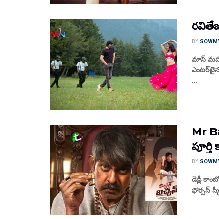
రవితేజ
BY
SOWM
మాస్ మహార
ఎంటర్‌టైన
...
Mr Ba
పూర్తి
BY
SOWM
డెడ్లీ కాం
ఫోర్సస్ స్