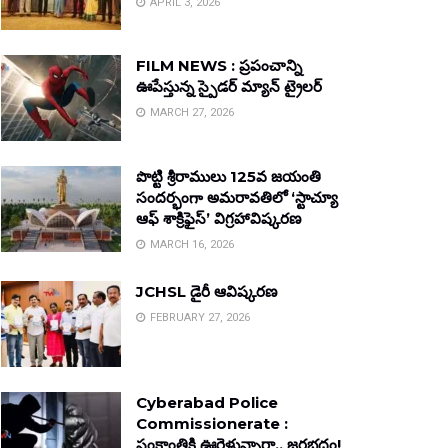
APRIL 3, 2026
FILM NEWS : ప్రపంచాన్ని
ఊపేస్తున్న స్పైడర్ మ్యాన్ ట్రైలర్
MARCH 27, 2026
పొట్టి శ్రీరాములు 125వ జయంతి
సందర్భంగా అమరావతిలో ‘స్టాచ్యూ
ఆఫ్ శాక్రిఫైస్’ విగ్రహావిష్కరణ
MARCH 16, 2026
JCHSL డైరీ ఆవిష్కరణ
FEBRUARY 27, 2026
Cyberabad Police
Commissionerate :
సంక్రాంతికి ఊరెళ్తున్నారా.. జరభద్రం!