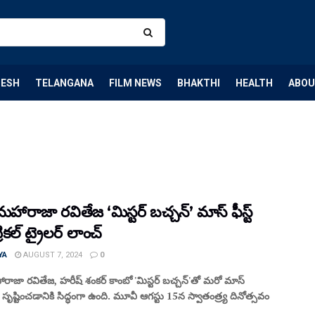
DESH
TELANGANA
FILM NEWS
BHAKTHI
HEALTH
ABOU
హారాజా రవితేజ ‘మిస్టర్ బచ్చన్’ మాస్ ఫీస్ట్
రికల్ ట్రైలర్ లాంచ్
YA
AUGUST 7, 2024
0
ాజా రవితేజ, హరీష్ శంకర్ కాంబో 'మిస్టర్ బచ్చన్‌'తో మరో మాస్
సృష్టించడానికి సిద్ధంగా ఉంది. మూవీ ఆగస్టు 15న స్వాతంత్ర్య దినోత్సవం