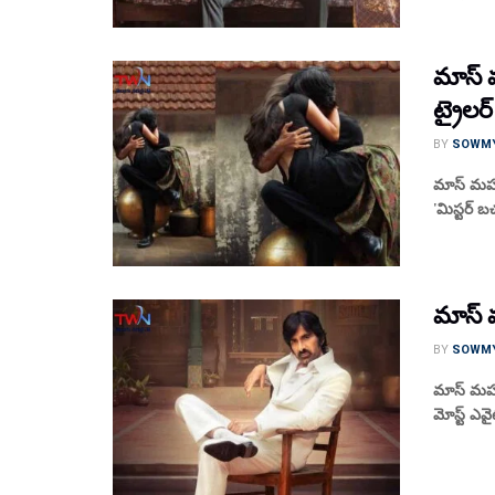
మాస్ మ
ట్రైలర
BY
SOWM
మాస్ మహార
'మిస్టర్ బ
మాస్ మ
BY
SOWM
మాస్ మహారా
మోస్ట్ ఎవైట