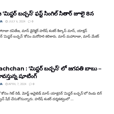
 ‘మిస్టర్ బచ్చన్’ ఫస్ట్ సింగిల్ సితార్ జూలై 8న
YA
JULY 6, 2024
0
ాజా రవితేజ, మాస్ డైరెక్టర్ హరీష్ శంకర్ కిక్కాస్ మాస్, యాక్షన్
ర్ 'మిస్టర్ బచ్చన్' కోసం మరోసారి కలిశారు. మాస్ మహారాజా, మాస్ మేకర్
chchan : ‘మిస్టర్ బచ్చన్’ లో జగపతి బాబు –
 కావస్తున్న షూటింగ్
YA
APRIL 7, 2024
0
బో కోసం గెట్ రెడీ. మోస్ట్ అవైటెడ్ మాస్ యాక్షనర్ 'మిస్టర్ బచ్చన్‌'లో రెండు బిగ్
క్రీన్ షేర్ చేసుకోనున్నారు. హరీష్ శంకర్ దర్శకత్వంలో ...