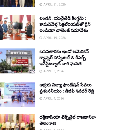
APRIL 21, 2026
లండన్, యునైటెడ్ కింగ్డమ్ :
కామన్‌వెల్త్ సెక్రటేరియట్‌తో గ్రీన్
ఇండియా చాలెంజ్ సమావేశం
APRIL 19, 2026
బసవతారకం ఇండో అమెరికన్
క్యాన్సర్ హాస్పిటల్ & రీసెర్చ్
ఇన్‌స్టిట్యూట్ వారి ఘనత
APRIL 8, 2026
అక్షయ విద్యా ఫౌండేషన్ సేవలు
ప్రశంసనీయం : డీజీపీ శివధర్ రెడ్డి
APRIL 4, 2026
దక్షిణాసియా టెక్స్‌టైల్ రాజధానిగా
తెలంగాణ