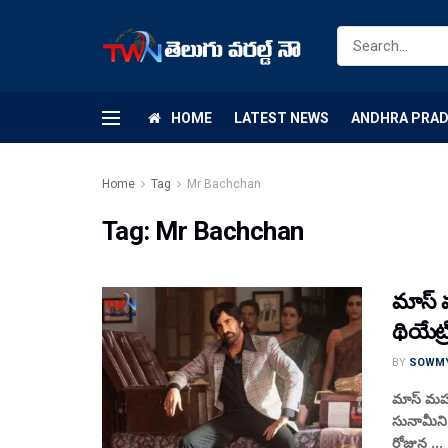
HOME
LATEST NEWS
ANDHRA PRA
Home
Tag
Mr Bachchan
Tag:
Mr Bachchan
మాస్ మ
థియేట్
BY
SOWM
మాస్ మహార
సునామీని 
రోజున ...