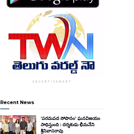
ADVERTISEMENT
Recent News
‘పరమపద సోపానం’ ఘనవిజయం
సాధిస్తుంది : దర్శకుడు భీమనేని
శ్రీనివాసరావు