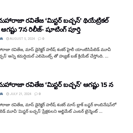
హారాజా రవితేజ ‘మిస్టర్ బచ్చన్’ థియేట్రికల్
్ ఆగష్టు 7న రిలీజ్- షూటింగ్ పూర్తి
YA
AUGUST 5, 2024
0
ాజా రవితేజ, మాస్ డైరెక్టర్ హరీష్ శంకర్ హైలీ యాంటిసిపేటెడ్ మూవీ
చ్చన్' అన్ని కమర్షియల్ ఎలిమెంట్స్ తో హ్యుజ్ బజ్ క్రియేట్ చేస్తోంది. ...
హారాజా రవితేజ ‘మిస్టర్ బచ్చన్’ ఆగష్టు 15 న
YA
JULY 21, 2024
0
జా రవితేజ, మాస్ డైరెక్టర్ హరీష్ శంకర్ మాస్ బ్లాక్ బస్టర్ కాంబినేషన్‌లో
ెడ్ మూవీ 'మిస్టర్ బచ్చన్' ప్రేక్షకులని అల్టిమేట్ ఎంటర్ టైన్మెంట్ ...