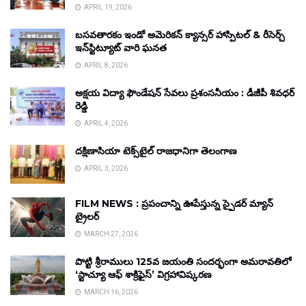
APRIL 19, 2026
బసవతారకం ఇండో అమెరికన్ క్యాన్సర్ హాస్పిటల్ & రీసెర్చ్
ఇన్‌స్టిట్యూట్ వారి ఘనత
APRIL 8, 2026
అక్షయ విద్యా ఫౌండేషన్ సేవలు ప్రశంసనీయం : డీజీపీ శివధర్
రెడ్డి
APRIL 4, 2026
దక్షిణాసియా టెక్స్‌టైల్ రాజధానిగా తెలంగాణ
APRIL 3, 2026
FILM NEWS : ప్రపంచాన్ని ఊపేస్తున్న స్పైడర్ మ్యాన్
ట్రైలర్
MARCH 27, 2026
పొట్టి శ్రీరాములు 125వ జయంతి సందర్భంగా అమరావతిలో
‘స్టాచ్యూ ఆఫ్ శాక్రిఫైస్’ విగ్రహావిష్కరణ
MARCH 16, 2026