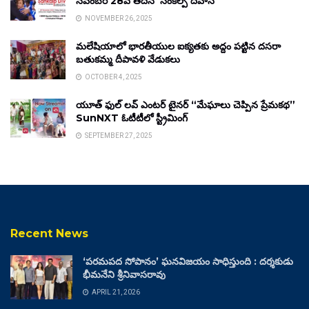
నవంబర్ 28వ తేదీన ‘సంకల్ప్ దివాస్’
NOVEMBER 26, 2025
మలేషియాలో భారతీయుల ఐక్యతకు అద్దం పట్టిన దసరా
బతుకమ్మ దీపావళి వేడుకలు
OCTOBER 4, 2025
యూత్ ఫుల్ లవ్ ఎంటర్ టైనర్ “మేఘాలు చెప్పిన ప్రేమకథ”
SunNXT ఓటీటీలో స్ట్రీమింగ్
SEPTEMBER 27, 2025
Recent News
‘పరమపద సోపానం’ ఘనవిజయం సాధిస్తుంది : దర్శకుడు
భీమనేని శ్రీనివాసరావు
APRIL 21, 2026