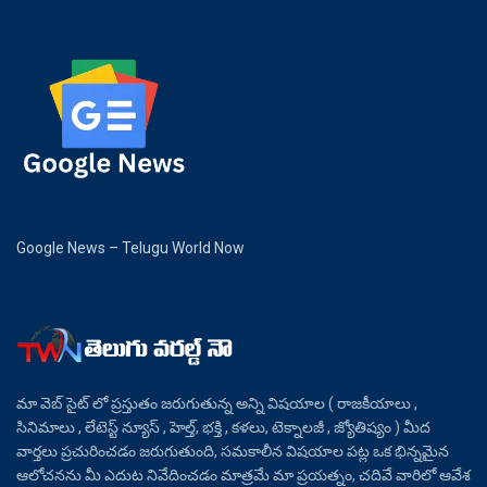
Google News – Telugu World Now
మా వెబ్ సైట్ లో ప్రస్తుతం జరుగుతున్న అన్ని విషయాల ( రాజకీయాలు ,
సినిమాలు , లేటెస్ట్ న్యూస్ , హెల్త్, భక్తి , కళలు, టెక్నాలజీ , జ్యోతిష్యం ) మీద
వార్తలు ప్రచురించడం జరుగుతుంది, సమకాలీన విషయాల పట్ల ఒక భిన్నమైన
ఆలోచనను మీ ఎదుట నివేదించడం మాత్రమే మా ప్రయత్నం, చదివే వారిలో ఆవేశ