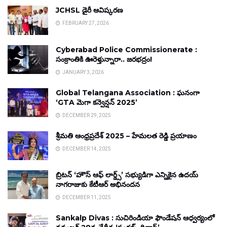
JCHSL డైరీ ఆవిష్కరణ
FEBRUARY 27, 2026
Cyberabad Police Commissionerate :
సంక్రాంతికి ఊరెళ్తున్నారా.. జరభద్రం!
JANUARY 3, 2026
Global Telangana Association : ఘనంగా
‘GTA మెగా కన్వెన్షన్ 2025’
DECEMBER 29, 2025
శ్రీమతి ఆంధ్రప్రదేశ్ 2025 – హేమలత రెడ్డి ప్రయాణం
DECEMBER 14, 2025
బ్రిటన్ ‘హౌస్ ఆఫ్ లార్డ్స్’ సభ్యుడిగా ఎన్నికైన ఉదయ్
నాగరాజుకు కేటీఆర్ అభినందన
DECEMBER 11, 2025
Sankalp Divas : సుచిరిండియా ఫౌండేషన్ ఆధ్వర్యంలో