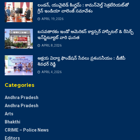
లండన్, యునైటెడ్ కింగ్డమ్ : కామన్‌వెల్త్ సెక్రటేరియట్‌తో
గ్రీన్ ఇండియా చాలెంజ్ సమావేశం
APRIL 19, 2026
బసవతారకం ఇండో అమెరికన్ క్యాన్సర్ హాస్పిటల్ & రీసెర్చ్
ఇన్‌స్టిట్యూట్ వారి ఘనత
APRIL 8, 2026
అక్షయ విద్యా ఫౌండేషన్ సేవలు ప్రశంసనీయం : డీజీపీ
శివధర్ రెడ్డి
APRIL 4, 2026
Categories
Andhra Pradesh
Andhra Pradesh
Arts
Bhakthi
CRIME – Police News
Editors