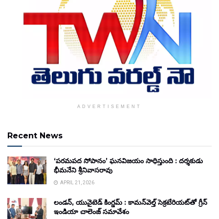
ADVERTISEMENT
Recent News
‘పరమపద సోపానం’ ఘనవిజయం సాధిస్తుంది : దర్శకుడు
భీమనేని శ్రీనివాసరావు
APRIL 21, 2026
లండన్, యునైటెడ్ కింగ్డమ్ : కామన్‌వెల్త్ సెక్రటేరియట్‌తో గ్రీన్
ఇండియా చాలెంజ్ సమావేశం